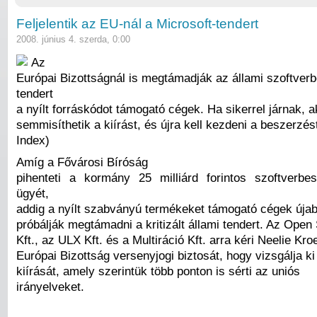
Feljelentik az EU-nál a Microsoft-tendert
2008. június 4. szerda, 0:00
Az
Európai Bizottságnál is megtámadják az állami szoftver
tendert
a nyílt forráskódot támogató cégek. Ha sikerrel járnak, 
semmisíthetik a kiírást, és újra kell kezdeni a beszerzést
Index)
Amíg a Fővárosi Bíróság
pihenteti a kormány 25 milliárd forintos szoftverb
ügyét,
addig a nyílt szabványú termékeket támogató cégek újab
próbálják megtámadni a kritizált állami tendert. Az Op
Kft., az ULX Kft. és a Multiráció Kft. arra kéri Neelie Kro
Európai Bizottság versenyjogi biztosát, hogy vizsgálja k
kiírását, amely szerintük több ponton is sérti az uniós
irányelveket.