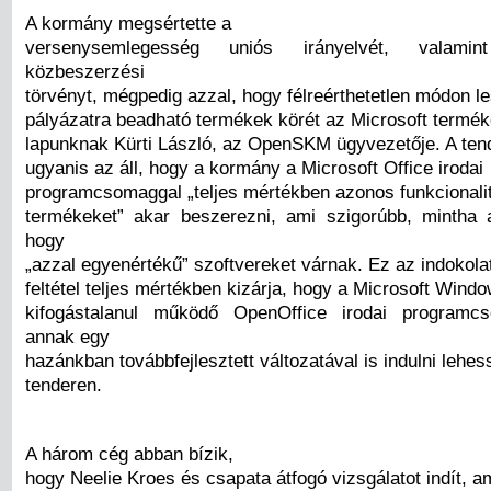
A kormány megsértette a
versenysemlegesség uniós irányelvét, valam
közbeszerzési
törvényt, mégpedig azzal, hogy félreérthetetlen módon le
pályázatra beadható termékek körét az Microsoft termék
lapunknak Kürti László, az OpenSKM ügyvezetője. A ten
ugyanis az áll, hogy a kormány a Microsoft Office irodai
programcsomaggal „teljes mértékben azonos funkcionalit
termékeket” akar beszerezni, ami szigorúbb, mintha a
hogy
„azzal egyenértékű” szoftvereket várnak. Ez az indokolat
feltétel teljes mértékben kizárja, hogy a Microsoft Wind
kifogástalanul működő OpenOffice irodai programc
annak egy
hazánkban továbbfejlesztett változatával is indulni lehes
tenderen.
A három cég abban bízik,
hogy Neelie Kroes és csapata átfogó vizsgálatot indít, a