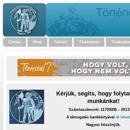
Címlap
Hírek
Tallózó
Történelem
Történele
Kérjük, segíts, hogy folyt
munkánkat!
Számlaszámunk: 11705008 – 2013
A támogatás bankkártyával
itt lehe
Nagyon köszönjük.