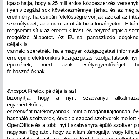
igazolhatja, hogy a 25 milliárdos közbeszerzés versenyk
ilyen vizsgálat sok következménnyel járhat, és az még 
eredmény, ha csupán felelősségre vonják azokat az int
személyeket, akik nem tartották be a törvényeket. Elkép
megsemmisítik az eredeti kiírást, és helyreállítják a sz
megelőző állapotot. Az EU-nál panaszkodó cégekn
céljaik is
vannak: szeretnék, ha a magyar közigazgatási informatika
erre épülő elektronikus közigazgatási szolgáltatások ny
épülnének, mert azok esélyegyenlőséget bi
felhasználóknak.
&nbsp;A Firefox példája is azt
bizonyítja, hogy a nyílt szabványú alkalmaz
egyenértékűek,
esetenként hatékonyabbak, mint a magántulajdonban lé
használó szoftverek, érvelt a szabad szoftverek mellett 
OpenOffice és a többi nyílt szabványra épülő szoftver pi
nagyban függ attól, hogy az állam támogatja, vagy kifejez
használatukat, véli a szakértő. Kürti László egy ellentmo