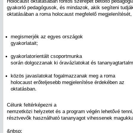
Holocaust oktatásában fontos szerepet betöltő pedagógia
gyakorló pedagógusok, és mindazok, akik segíteni tudjá
oktatásában a roma holocaust megfelelő megjelenítését,
megismerjék az egyes országok
gyakorlatait;
gyakorlatorientált csoportmunka
során dolgozzanak ki óravázlatokat és tananyagtartal
közös javaslatokat fogalmazzanak meg a roma
holocaust erőteljesebb megjelenítése érdekében az
oktatásban.
Célunk feltérképezni a
nemzetközi helyzetet és a program végén lehetővé tenni
résztvevők használható tananyagot vihessenek magukka
&nbsp;