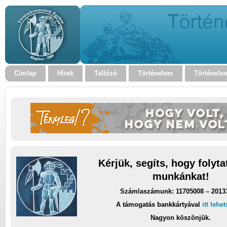
Címlap
Hírek
Tallózó
Történelem
Történele
Kérjük, segíts, hogy folyt
munkánkat!
Számlaszámunk: 11705008 – 2013
A támogatás bankkártyával
itt lehe
Nagyon köszönjük.