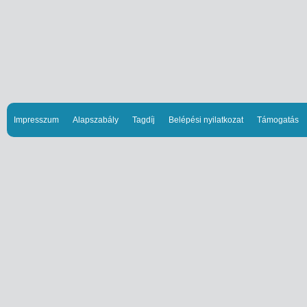
Impresszum
Alapszabály
Tagdíj
Belépési nyilatkozat
Támogatás