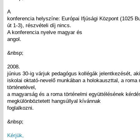
A
konferencia helyszíne: Európai Ifjúsági Központ (1025 B
út 1-3), részvételi díj nincs.
A konferencia nyelve magyar és
angol.
&nbsp;
2008.
június 30-ig várjuk pedagógus kollégák jelentkezését, ak
iskolai oktató-nevelő munkában a holokauszttal, a roma 
történetével,
a magyarság és a roma történelmi együttélésének kérdé
megkülönböztetett hangsúllyal kívánnak
foglalkozni.
&nbsp;
Kérjük,