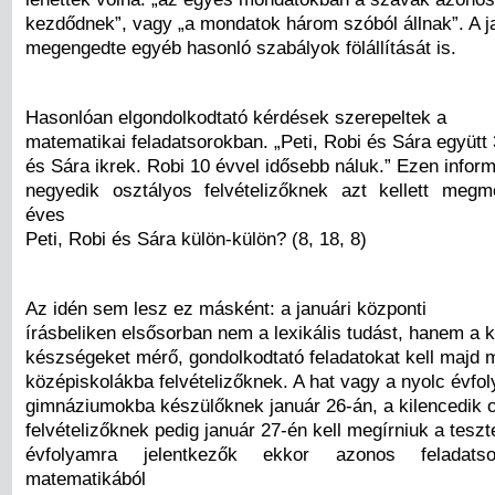
kezdődnek”, vagy „a mondatok három szóból állnak”. A j
megengedte egyéb hasonló szabályok fölállítását is.
Hasonlóan elgondolkodtató kérdések szerepeltek a
matematikai feladatsorokban. „Peti, Robi és Sára együtt
és Sára ikrek. Robi 10 évvel idősebb náluk.” Ezen inform
negyedik osztályos felvételizőknek azt kellett meg
éves
Peti, Robi és Sára külön-külön? (8, 18, 8)
Az idén sem lesz ez másként: a januári központi
írásbeliken elsősorban nem a lexikális tudást, hanem a 
készségeket mérő, gondolkodtató feladatokat kell majd 
középiskolákba felvételizőknek. A hat vagy a nyolc évfo
gimnáziumokba készülőknek január 26-án, a kilencedik 
felvételizőknek pedig január 27-én kell megírniuk a tesz
évfolyamra jelentkezők ekkor azonos feladats
matematikából