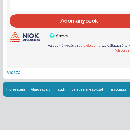
Vissza
Impresszum
Alapszabály
Tagdíj
Belépési nyilatkozat
Támogatás