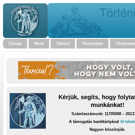
Címlap
Hírek
Tallózó
Történelem
Történele
Kérjük, segíts, hogy folyt
munkánkat!
Számlaszámunk: 11705008 – 2013
A támogatás bankkártyával
itt lehe
Nagyon köszönjük.