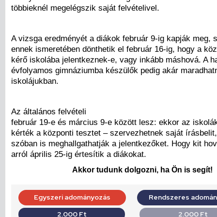
többieknél megelégszik saját felvételivel.
A vizsga eredményét a diákok február 9-ig kapják meg, 
ennek ismeretében dönthetik el február 16-ig, hogy a köz
kérő iskolába jelentkeznek-e, vagy inkább máshová. A ha
évfolyamos gimnáziumba készülők pedig akár maradhatna
iskolájukban.
Az általános felvételi
február 19-e és március 9-e között lesz: ekkor az iskol
kérték a központi tesztet – szervezhetnek saját írásbelit, 
szóban is meghallgathatják a jelentkezőket. Hogy kit hová
arról április 25-ig értesítik a diákokat.
Akkor tudunk dolgozni, ha Ön is segít!