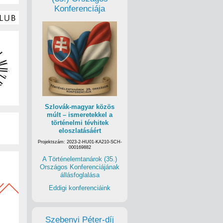
Konferenciája
Szlovák-magyar közös
múlt – ismeretekkel a
történelmi tévhitek
eloszlatásáért
Projektszám: 2023-2-HU01-KA210-SCH-
000169882
A Történelemtanárok (35.)
Országos Konferenciájának
állásfoglalása
Eddigi konferenciáink
Szebenyi Péter-díj