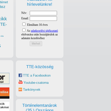
ténet
hírlevelünkre!
ász
cikk
TTE-
vita
s
TTE-közösség
TTE a Facebookon
Youtube-csatorna
Tankönyvek
Történelemtanárok
(35.) Országos