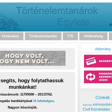
K
Történelem
Történelemtanítás
TTE
Átláthatóság
Adomány
 segíts, hogy folytathassuk
munkánkat!
laszámunk: 11705008 – 20133762.
Címkék
ogatás bankkártyával
itt lehetséges
.
aláírásgyűjtés
alapvizsga
Nagyon köszönjük.
Civil Közoktatási