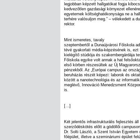
legjobban képzett hallgatókat fogja kibocsá
kedvezőtlen gazdasági környezet ellenére 
egyetemek költséghatékonysága ne a hal
terhére valósuljon meg.” – vélekedett a d
rektor.
Mint ismeretes, tavaly
szeptembertől a Dunaújvárosi Főiskola ad
tévé gyakorlati média-képzésének is, ezt
kielégítő stúdiója és szakembergárdája te
Főiskola egyike volt annak a hat felsőok
első körben részesültek az Új Magyarorszá
pénzekből. Az „Európai campus az ország
beruházás részét képezi: laborok és oktat
között a nanotechnológia és az informatika
meglévő, Innováció Menedzsment Központ
is.
[…]
Két jelentős infrastrukturális fejlesztés áll
szerződéskötés előtt a gödöllői campuson 
Dr. Solti László, a Szent István Egyetem 
főépület, illetve a szemináriumi épület fel