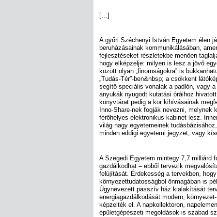
[…]
A győri Széchenyi István Egyetem élen já
beruházásainak kommunikálásában, amenn
fejlesztéseket részletekbe menően taglalj
hogy elképzelje: milyen is lesz a jövő eg
között olyan „finomságokra” is bukkanhatu
„Tudás-Tér”-ben&nbsp; a csökkent látók
segítő speciális vonalak a padlón, vagy 
anyukák nyugodt kutatási óráihoz hivatott 
könyvtárat pedig a kor kihívásainak megf
Inno-Share-nek fogják nevezni, melynek
férőhelyes elektronikus kabinet lesz. Inne
világ nagy egyetemeinek tudásbázisához, 
minden eddigi egyetemi jegyzet, vagy kísé
A Szegedi Egyetem mintegy 7,7 milliárd fo
gazdálkodhat – ebből tervezik megvalósíta
felújítását. Érdekesség a tervekben, hogy
környezettudatosságból önmagában is pél
Úgynevezett passzív ház kialakítását ter
energiagazdálkodását modern, környezet-
képzelték el. A napkollektoron, napelemen
épületgépészeti megoldások is szabad s