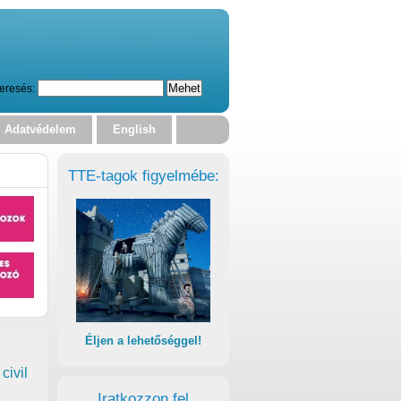
eresés:
Adatvédelem
English
TTE-tagok figyelmébe:
Éljen a lehetőséggel!
civil
Iratkozzon fel