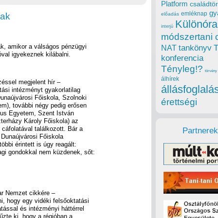
Platform
családtör
gy
emléknap
nak
előadás
Különóra
interjú
módszertani 
k, amikor a válságos pénzügyi
tankönyv
NAT
val igyekeznek kilábalni.
konferencia
Tényleg!?
törvény
álhírek
éssel megjelent hír –
állásfoglalá
ási intézményt gyakorlatilag
unaújvárosi Főiskola, Szolnoki
érettségi
m), további négy pedig erősen
inus Egyetem, Szent István
terházy Károly Főiskola) az
cáfolatával találkozott. Bár a
Partnerek
 Dunaújvárosi Főiskola
bbi érintett is úgy reagált:
yagi gondokkal nem küzdenek, sőt:
ar Nemzet cikkére –
, hogy egy vidéki felsőoktatási
tással és intézményi háttérrel
űzte ki, hogy a régióban a