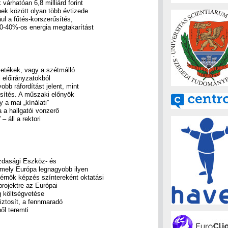
várhatóan 6,8 milliárd forint
bek között olyan több évtizede
l a fűtés-korszerűsítés,
0-40%-os energia megtakarítást
zetékek, vagy a szétmálló
 előirányzatokból
bb ráfordítást jelent, mint
űsítés. A műszaki előnyök
y a mai „kínálati”
a a hallgatói vonzerő
 áll a rektori
gazdasági Eszköz- és
amely Európa legnagyobb ilyen
rnök képzés színtereként oktatási
projektre az Európai
g költségvetése
biztosít, a fennmaradó
ől teremti