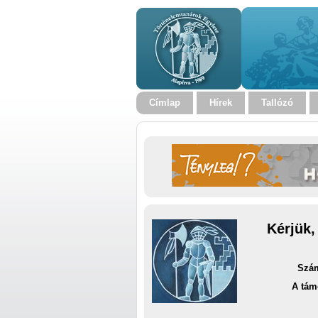
Címlap
Hírek
Tallózó
Kérjük,
Szám
A tám