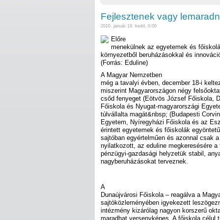
Fejlesztenek vagy lemarad
2010. január 19. kedd, 0:00
Előre
menekülnek az egyetemek és főiskolá
környezetből beruházásokkal és innováció
(Forrás: Eduline)
A Magyar Nemzetben
még a tavalyi évben, december 18-i keltez
miszerint Magyarországon négy felsőoktat
csőd fenyeget (Eötvös József Főiskola, D
Főiskola és Nyugat-magyarországi Egyete
túlvállalta magát&nbsp; (Budapesti Corv
Egyetem, Nyíregyházi Főiskola és az Esz
érintett egyetemek és főiskolák egyöntetű 
sajtóban egyértelműen és azonnal csak a
nyilatkozott, az eduline megkeresésére a tö
pénzügyi-gazdasági helyzetük stabil, an
nagyberuházásokat terveznek.
A
Dunaújvárosi Főiskola – reagálva a Magy
sajtóközleményében igyekezett leszögezni
intézmény kizárólag nagyon korszerű okta
maradhat versenyképes. A főiskola célul t