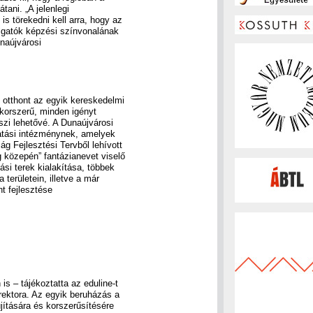
tani. „A jelenlegi
is törekedni kell arra, hogy az
lgatók képzési színvonalának
unaújvárosi
 otthont az egyik kereskedelmi
 korszerű, minden igényt
szi lehetővé. A Dunaújvárosi
tatási intézménynek, amelyek
g Fejlesztési Tervből lehívott
 közepén” fantázianevet viselő
ási terek kialakítása, többek
 területein, illetve a már
 fejlesztése
is – tájékoztatta az eduline-t
rektora. Az egyik beruházás a
újítására és korszerűsítésére