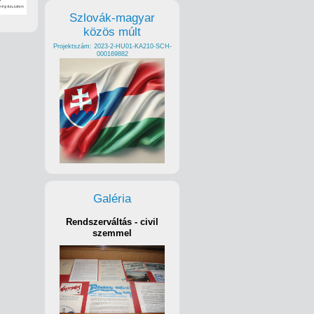
Szlovák-magyar
közös múlt
Projektszám: 2023-2-HU01-KA210-SCH-
000169882
Galéria
Rendszerváltás - civil
szemmel