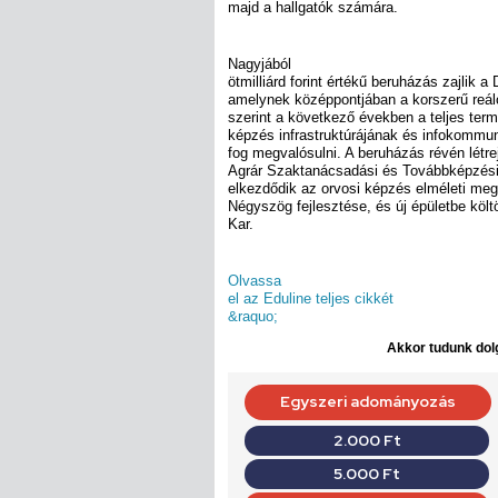
majd a hallgatók számára.
Nagyjából
ötmilliárd forint értékű beruházás zajlik 
amelynek középpontjában a korszerű reálok
szerint a következő években a teljes te
képzés infrastruktúrájának és infokommun
fog megvalósulni. A beruházás révén létre
Agrár Szaktanácsadási és Továbbképzési
elkezdődik az orvosi képzés elméleti meg
Négyszög fejlesztése, és új épületbe költ
Kar.
Olvassa
el az Eduline teljes cikkét
&raquo;
Akkor tudunk dolg