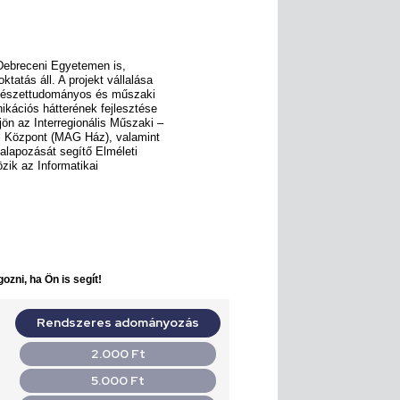
a Debreceni Egyetemen is,
tatás áll. A projekt vállalása
rmészettudományos és műszaki
ikációs hátterének fejlesztése
jön az Interregionális Műszaki –
 Központ (MAG Ház), valamint
alapozását segítő Elméleti
özik az Informatikai
ozni, ha Ön is segít!