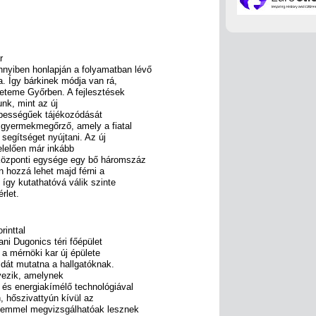
r
yiben honlapján a folyamatban lévő
a. Így bárkinek módja van rá,
yeteme Győrben. A fejlesztések
nk, mint az új
épességűek tájékozódását
a gyermekmegőrző, amely a fiatal
segítséget nyújtani. Az új
elelően már inkább
 központi egysége egy bő háromszáz
n hozzá lehet majd férni a
így kutathatóvá válik szinte
rlet.
rinttal
ni Dugonics téri főépület
 a mérnöki kar új épülete
dát mutatna a hallgatóknak.
vezik, amelynek
 és energiakímélő technológiával
, hőszivattyún kívül az
zemmel megvizsgálhatóak lesznek