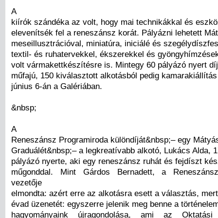
A
kiírók szándéka az volt, hogy mai technikákkal és eszk
elevenítsék fel a reneszánsz korát. Pályázni lehetett Mát
meseillusztrációval, miniatúra, iniciálé és szegélydíszfes
textil- és ruhatervekkel, ékszerekkel és gyöngyhímzése
volt vármakettkészítésre is. Mintegy 60 pályázó nyert dí
műfajú, 150 kiválasztott alkotásból pedig kamarakiállítás 
június 6-án a Galériában.
&nbsp;
A
Reneszánsz Programiroda különdíját&nbsp;– egy Mátyá
Graduálét&nbsp;– a legkreatívabb alkotó, Lukács Alda, 1
pályázó nyerte, aki egy reneszánsz ruhát és fejdíszt kés
műgonddal. Mint Gárdos Bernadett, a Reneszánsz
vezetője
elmondta: azért erre az alkotásra esett a választás, mert
évad üzenetét: egyszerre jelenik meg benne a történelem
hagyományaink újragondolása, ami az Oktatási 