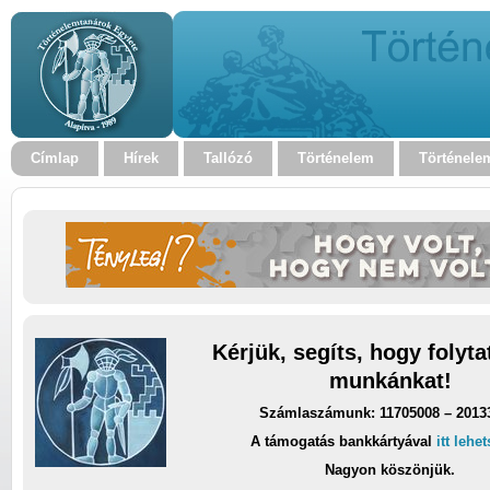
Címlap
Hírek
Tallózó
Történelem
Történele
Kérjük, segíts, hogy folyt
munkánkat!
Számlaszámunk: 11705008 – 2013
A támogatás bankkártyával
itt lehe
Nagyon köszönjük.