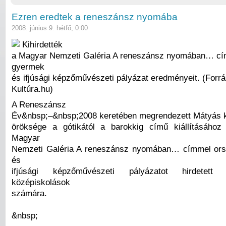
Ezren eredtek a reneszánsz nyomába
2008. június 9. hétfő, 0:00
Kihirdették
a Magyar Nemzeti Galéria A reneszánsz nyomában… cí
gyermek
és ifjúsági képzőművészeti pályázat eredményeit. (Forrá
Kultúra.hu)
A Reneszánsz
Év&nbsp;–&nbsp;2008 keretében megrendezett Mátyás k
öröksége a gótikától a barokkig című kiállításához
Magyar
Nemzeti Galéria A reneszánsz nyomában… címmel or
és
ifjúsági képzőművészeti pályázatot hirdetett
középiskolások
számára.
&nbsp;