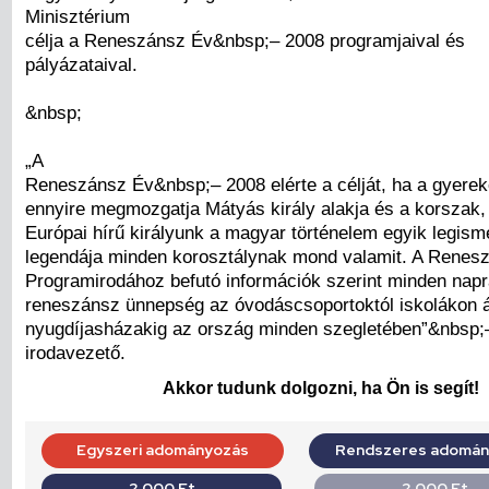
Minisztérium
célja a Reneszánsz Év&nbsp;– 2008 programjaival és
pályázataival.
&nbsp;
„A
Reneszánsz Év&nbsp;– 2008 elérte a célját, ha a gyereke
ennyire megmozgatja Mátyás király alakja és a korszak,
Európai hírű királyunk a magyar történelem egyik legisme
legendája minden korosztálynak mond valamit. A Renes
Programirodához befutó információk szerint minden napr
reneszánsz ünnepség az óvodáscsoportoktól iskolákon á
nyugdíjasházakig az ország minden szegletében”&nbsp;
irodavezető.
Akkor tudunk dolgozni, ha Ön is segít!