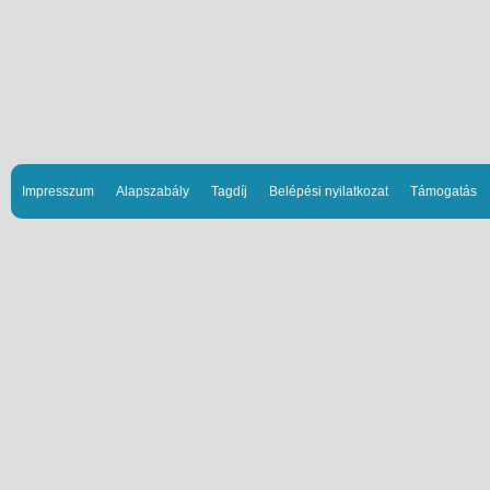
Impresszum
Alapszabály
Tagdíj
Belépési nyilatkozat
Támogatás