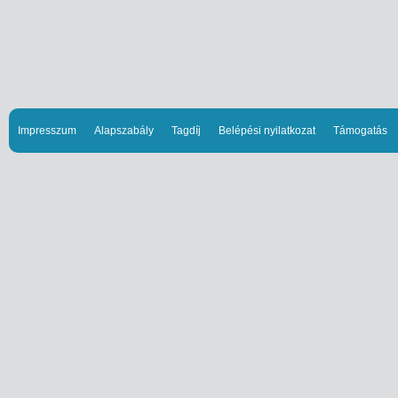
Impresszum
Alapszabály
Tagdíj
Belépési nyilatkozat
Támogatás