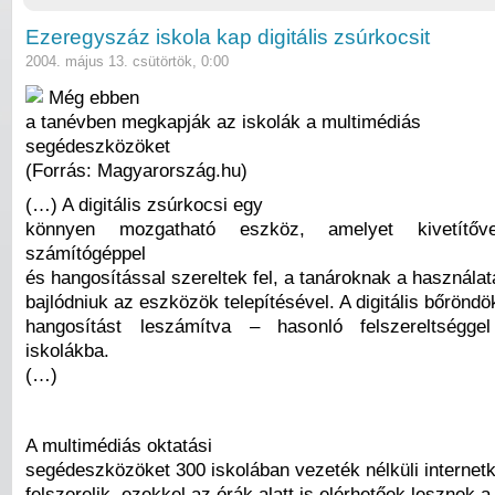
Ezeregyszáz iskola kap digitális zsúrkocsit
2004. május 13. csütörtök, 0:00
Még ebben
a tanévben megkapják az iskolák a multimédiás
segédeszközöket
(Forrás: Magyarország.hu)
(…) A digitális zsúrkocsi egy
könnyen mozgatható eszköz, amelyet kivetítőve
számítógéppel
és hangosítással szereltek fel, a tanároknak a használat
bajlódniuk az eszközök telepítésével. A digitális bőröndö
hangosítást leszámítva – hasonló felszereltségg
iskolákba.
(…)
A multimédiás oktatási
segédeszközöket 300 iskolában vezeték nélküli internetk
felszerelik, ezekkel az órák alatt is elérhetőek lesznek a 