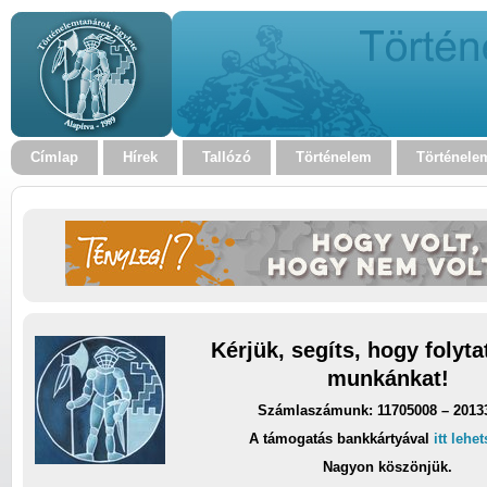
Címlap
Hírek
Tallózó
Történelem
Történele
Kérjük, segíts, hogy folyt
munkánkat!
Számlaszámunk: 11705008 – 2013
A támogatás bankkártyával
itt lehe
Nagyon köszönjük.