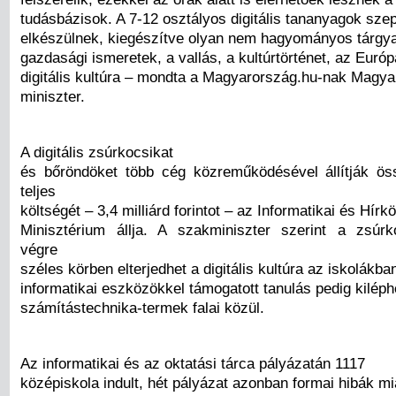
tudásbázisok. A 7-12 osztályos digitális tananyagok sze
elkészülnek, kiegészítve olyan nem hagyományos tárgya
gazdasági ismeretek, a vallás, a kultúrtörténet, az Euró
digitális kultúra – mondta a Magyarország.hu-nak Magyar
miniszter.
A digitális zsúrkocsikat
és bőröndöket több cég közreműködésével állítják ö
teljes
költségét – 3,4 milliárd forintot – az Informatikai és Hírkö
Minisztérium állja. A szakminiszter szerint a zsúr
végre
széles körben elterjedhet a digitális kultúra az iskolákba
informatikai eszközökkel támogatott tanulás pedig kiléph
számítástechnika-termek falai közül.
Az informatikai és az oktatási tárca pályázatán 1117
középiskola indult, hét pályázat azonban formai hibák mi