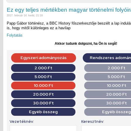
Ez egy teljes mértékben magyar történelmi folyóir
2017. február 14. kedd, 21:18
Papp Gábor történész, a BBC History főszerkesztője beszélt a lap indulás
is, hogy mitől különleges ez a havilap
Folytatás
Akkor tudunk dolgozni, ha Ön is segít!