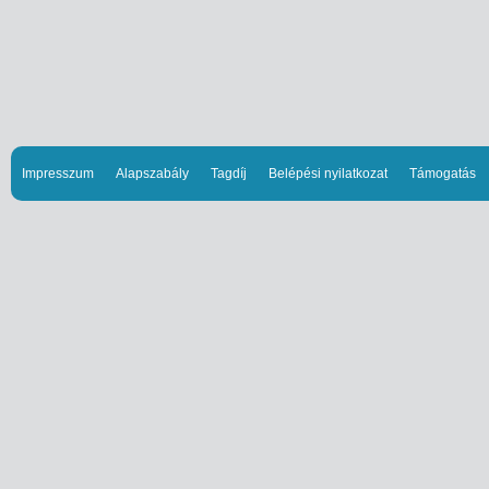
Impresszum
Alapszabály
Tagdíj
Belépési nyilatkozat
Támogatás