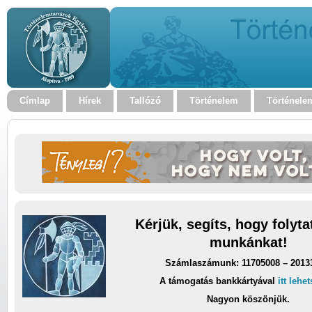
Címlap
Hírek
Tallózó
Történelem
Történele
Kérjük, segíts, hogy folyt
munkánkat!
Számlaszámunk: 11705008 – 2013
A támogatás bankkártyával
itt lehe
Nagyon köszönjük.