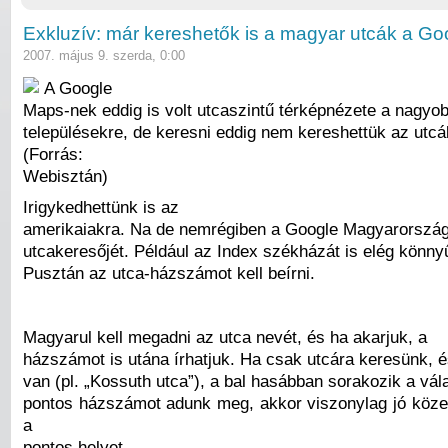
Exkluzív: már kereshetők is a magyar utcák a 
2007. május 9. szerda, 0:00
A Google
Maps-nek eddig is volt utcaszintű térképnézete a nagy
településekre, de keresni eddig nem kereshettük az utcá
(Forrás:
Webisztán)
Irigykedhettünk is az
amerikaiakra. Na de nemrégiben a Google Magyarországra
utcakeresőjét. Például az Index székházát is elég könnyű
Pusztán az utca-házszámot kell beírni.
Magyarul kell megadni az utca nevét, és ha akarjuk, a
házszámot is utána írhatjuk. Ha csak utcára keresünk, és
van (pl. „Kossuth utca”), a bal hasábban sorakozik a vál
pontos házszámot adunk meg, akkor viszonylag jó közelí
a
pontos helyet.