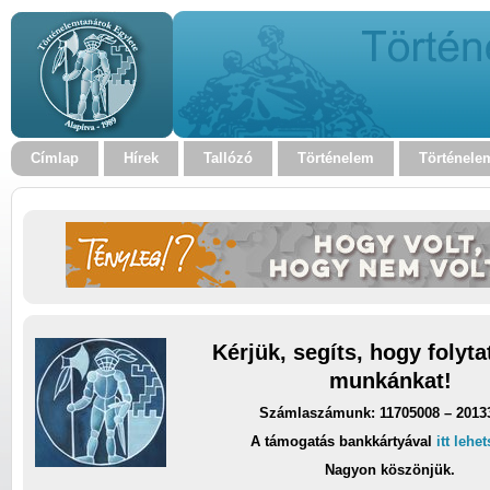
Címlap
Hírek
Tallózó
Történelem
Történele
Kérjük, segíts, hogy folyt
munkánkat!
Számlaszámunk: 11705008 – 2013
A támogatás bankkártyával
itt lehe
Nagyon köszönjük.