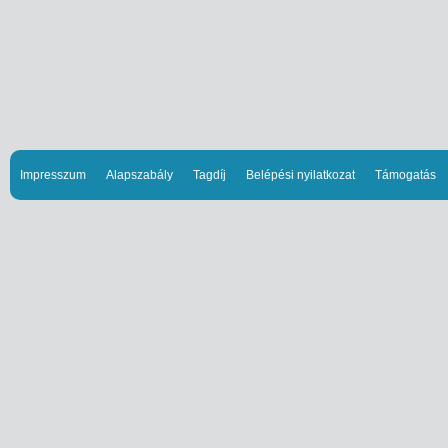
Impresszum
Alapszabály
Tagdíj
Belépési nyilatkozat
Támogatás