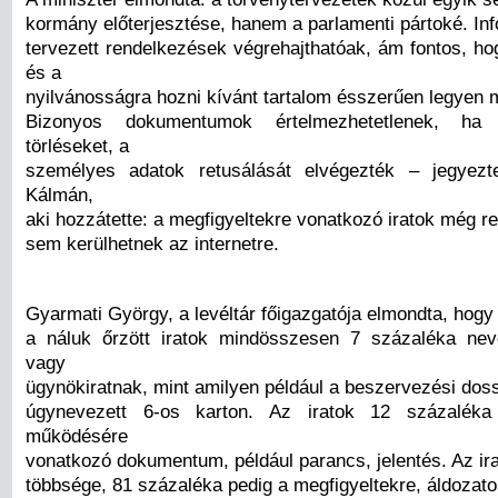
kormány előterjesztése, hanem a parlamenti pártoké. Inf
tervezett rendelkezések végrehajthatóak, ám fontos, h
és a
nyilvánosságra hozni kívánt tartalom ésszerűen legyen
Bizonyos dokumentumok értelmezhetetlenek, h
törléseket, a
személyes adatok retusálását elvégezték – jegye
Kálmán,
aki hozzátette: a megfigyeltekre vonatkozó iratok még r
sem kerülhetnek az internetre.
Gyarmati György, a levéltár főigazgatója elmondta, hogy
a náluk őrzött iratok mindösszesen 7 százaléka nev
vagy
ügynökiratnak, mint amilyen például a beszervezési dos
úgynevezett 6-os karton. Az iratok 12 százaléka
működésére
vonatkozó dokumentum, például parancs, jelentés. Az ir
többsége, 81 százaléka pedig a megfigyeltekre, áldozato