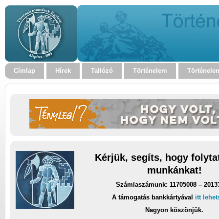
Címlap
Hírek
Tallózó
Történelem
Történele
Kérjük, segíts, hogy folyt
munkánkat!
Számlaszámunk: 11705008 – 2013
A támogatás bankkártyával
itt lehe
Nagyon köszönjük.