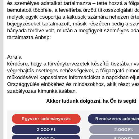
és személyes adataikat tartalmazza – tette hozzá a főiga
bemutatott többféle, a levéltárba őrzött titkosszolgálati
melyek egyik csoportja a laikusok számára nehezen ért
bejegyzéseket tartalmazott, másik részében pedig a szö
hányada törölve volt, miután a megfigyelt személyes ada
tartalmazta.&nbsp;
Arra a
kérdésre, hogy a törvénytervezetek készítői tisztában v
végrehajtás esetleges nehézségeivel, a főigazgató elmond
működésével kapcsolatos információkat a napokban eljut
Országgyűlés elnökéhez és mindazokhoz, akik részt ves
szabályozás kimunkálásában.
Akkor tudunk dolgozni, ha Ön is segít!