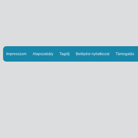
Impresszum
Alapszabály
Tagdíj
Belépési nyilatkozat
Támogatás