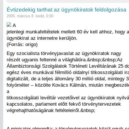
Évtizedekig tarthat az ügynökiratok feldolgozása
2005. március 8. kedd, 0:00
A
jelenlegi munkafeltételek mellett 60 év kell ahhoz, hogy
ügynökirat az internetre kerüljön.
(Forrás: origo)
Egy szocialista törvényjavaslat az ügynökiratok nagy
részét ugyanis feltenné a világhálóra.&nbsp;&nbsp;Az
Állambiztonsági Szolgálatok Történeti Levéltárának 25 do
egész éves munkával félmillió oldalnyi titkosszolgálati ir
digitalizált, de a teljes állomány 30 millió oldal, mintegy 
folyóméter – közölte Kovács Kálmán, miután megbeszélés
a
titkosszolgálati levéltár vezetőivel az ügynökiratok nyil
kapcsolatos, parlament előtt fekvő törvénytervezetek
végrehajthatóságának feltételeiről.&nbsp;
A miniszter elmondta: a törvénytervezetek közül egyik 