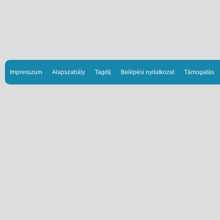
Impresszum
Alapszabály
Tagdíj
Belépési nyilatkozat
Támogatás