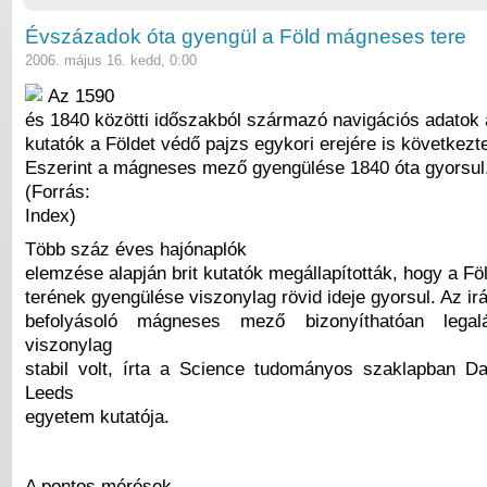
Évszázadok óta gyengül a Föld mágneses tere
2006. május 16. kedd, 0:00
Az 1590
és 1840 közötti időszakból származó navigációs adatok a
kutatók a Földet védő pajzs egykori erejére is következte
Eszerint a mágneses mező gyengülése 1840 óta gyorsul
(Forrás:
Index)
Több száz éves hajónaplók
elemzése alapján brit kutatók megállapították, hogy a F
terének gyengülése viszonylag rövid ideje gyorsul. Az irá
befolyásoló mágneses mező bizonyíthatóan lega
viszonylag
stabil volt, írta a Science tudományos szaklapban D
Leeds
egyetem kutatója.
A pontos mérések