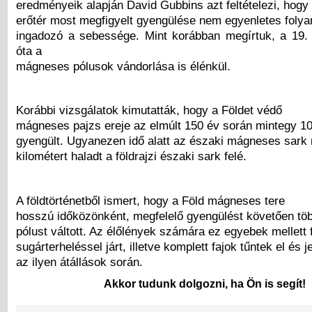
eredményeik alapján David Gubbins azt feltételezi, hog
erőtér most megfigyelt gyengülése nem egyenletes foly
ingadozó a sebessége. Mint korábban megírtuk, a 19
óta a
mágneses pólusok vándorlása is élénkül.
Korábbi vizsgálatok kimutatták, hogy a Földet védő
mágneses pajzs ereje az elmúlt 150 év során mintegy 1
gyengült. Ugyanezen idő alatt az északi mágneses sark
kilométert haladt a földrajzi északi sark felé.
A földtörténetből ismert, hogy a Föld mágneses tere
hosszú időközönként, megfelelő gyengülést követően tö
pólust váltott. Az élőlények számára ez egyebek mellett 
sugárterheléssel járt, illetve komplett fajok tűntek el és 
az ilyen átállások során.
Akkor tudunk dolgozni, ha Ön is segít!