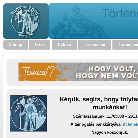
Címlap
Hírek
Tallózó
Történelem
Történele
Kérjük, segíts, hogy folyt
munkánkat!
Számlaszámunk: 11705008 – 2013
A támogatás bankkártyával
itt lehe
Nagyon köszönjük.