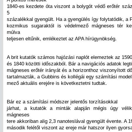
1840-es kezdete óta viszont a bolygót védő erőtér szá
5
százalékkal gyengült. Ha a gyengülés így folytatódik, a F
kozmikus sugaraktól is védelmező mágneses tér k
múlva
teljesen eltűnik, emlékeztet az APA hírügynökség.
A brit kutatók számos hajózási naplót elemeztek az 159
és 1840 közötti időszakból. Bár a navigációs adatok leg
mágneses erőtér irányát és a horizonthoz viszonyított d
tartalmazták, a Gubbins és kollégái egy számítási model
mező aktuális erejére is következtetni tudtak.
Bár ez a számítási módszer jelentős torzításokkal
járhat, a kutatók a minták alapján mégis úgy véli
mágneses
tere akkoriban alig 2,3 nanoteslával gyengült évente. A 
második felétől viszont az ereje már hatszor ilyen gyors