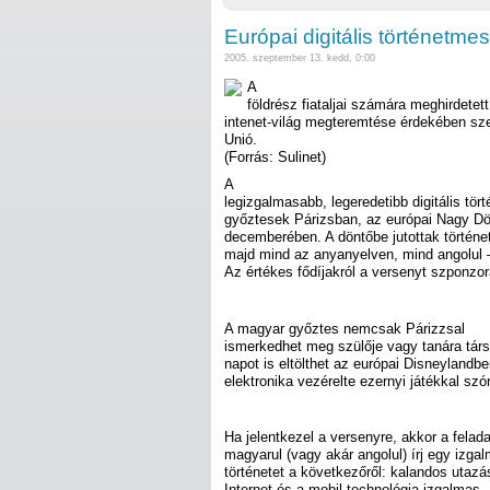
Európai digitális történetme
2005. szeptember 13. kedd, 0:00
A
földrész fiataljai számára meghirdetet
intenet-világ megteremtése érdekében sze
Unió.
(Forrás: Sulinet)
A
legizgalmasabb, legeredetibb digitális tö
győztesek Párizsban, az európai Nagy Dö
decemberében. A döntőbe jutottak története
majd mind az anyanyelven, mind angolul –
Az értékes fődíjakról a versenyt szponzo
A magyar győztes nemcsak Párizzsal
ismerkedhet meg szülője vagy tanára társ
napot is eltölthet az európai Disneylandb
elektronika vezérelte ezernyi játékkal szó
Ha jelentkezel a versenyre, akkor a felad
magyarul (vagy akár angolul) írj egy izgalm
történetet a következőről: kalandos utazás
Internet és a mobil technológia izgalmas