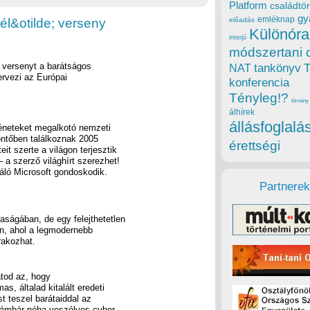
Platform
családtör
gy
emléknap
sél&otilde; verseny
előadás
Különóra
interjú
módszertani 
t versenyt a barátságos
tankönyv
NAT
rvezi az Európai
konferencia
Tényleg!?
törvény
álhírek
állásfoglalá
rténeteket megalkotó nemzeti
ntőben találkoznak 2005
érettségi
it szerte a világon terjesztik
 a szerző világhírt szerezhet!
ráló Microsoft gondoskodik.
Partnerek
aságában, de egy felejthetetlen
en, ahol a legmodernebb
rakozhat.
atod az, hogy
as, általad kitalált eredeti
t teszel barátaiddal az
, ámbár néha veszélyes cyber