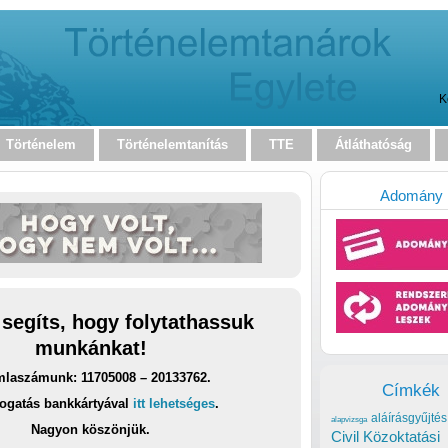
K
Történelem
Történelemtanítás
TTE
Átláthatóság
Adomány
 segíts, hogy folytathassuk
munkánkat!
laszámunk: 11705008 – 20133762.
Címkék
ogatás bankkártyával
itt lehetséges
.
aláírásgyűjtés
alapvizsga
Nagyon köszönjük.
Civil Közoktatási