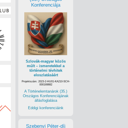
Konferenciája
Szlovák-magyar közös
múlt – ismeretekkel a
történelmi tévhitek
eloszlatásáért
Projektszám: 2023-2-HU01-KA210-SCH-
000169882
A Történelemtanárok (35.)
Országos Konferenciájának
állásfoglalása
Eddigi konferenciáink
Szebenyi Péter-díj