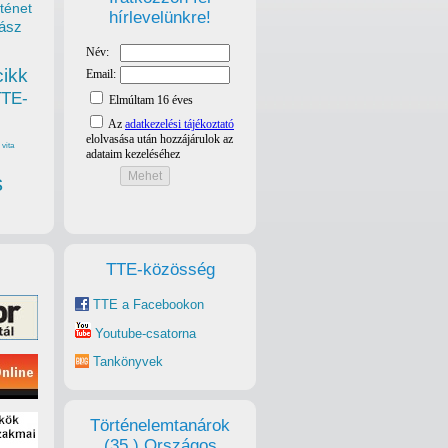
ténet
hírlevelünkre!
ász
cikk
TTE-
vita
s
TTE-közösség
TTE a Facebookon
Youtube-csatorna
Tankönyvek
Történelemtanárok
(35.) Országos