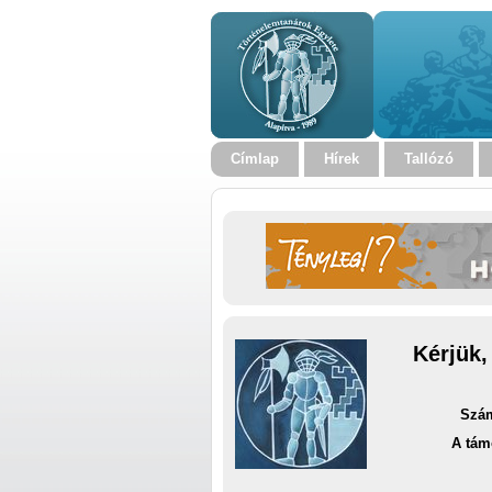
Címlap
Hírek
Tallózó
Kérjük,
Szám
A tám