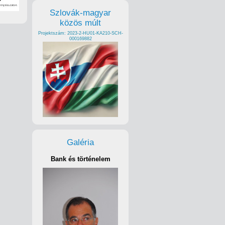
Szlovák-magyar
közös múlt
Projektszám: 2023-2-HU01-KA210-SCH-
000169882
Galéria
Bank és történelem