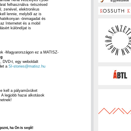
tárat felhasználva -tetszésed
, zenével, elektronikus
kell lennie, melyből az is
t hatékonyan -önmagadat és
az Internetet és a mobil
ásért különdíjat is
nek -Magyarországon ez a MATISZ-
ig
t, DVD-t, egy weboldalt
edet a
SI-stories@matisz.hu
ie kell a pályaművüket
. A legjobb hazai alkotások
hetnek!
ozni, ha Ön is segít!