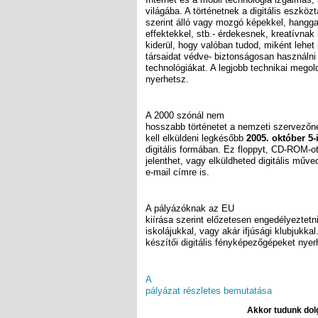
világába. A történetnek a digitális eszköz
szerint álló vagy mozgó képekkel, hanggal
effektekkel, stb.- érdekesnek, kreatívnak 
kiderül, hogy valóban tudod, miként lehe
társaidat védve- biztonságosan használni 
technológiákat. A legjobb technikai megold
nyerhetsz.
A 2000 szónál nem
hosszabb történetet a nemzeti szervező
kell elküldeni legkésőbb
2005. október 5-
digitális formában. Ez floppyt, CD-ROM-o
jelenthet, vagy elküldheted digitális műv
e-mail címre is.
A pályázóknak az EU
kiírása szerint előzetesen engedélyeztetn
iskolájukkal, vagy akár ifjúsági klubjukkal
készítői digitális fényképezőgépeket nyer
A
pályázat részletes bemutatása
Akkor tudunk dolg