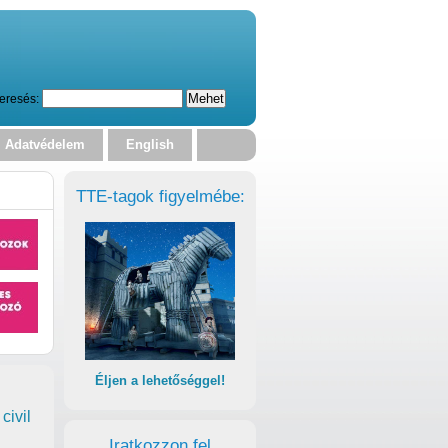
eresés:
Adatvédelem
English
TTE-tagok figyelmébe:
Éljen a lehetőséggel!
civil
Iratkozzon fel