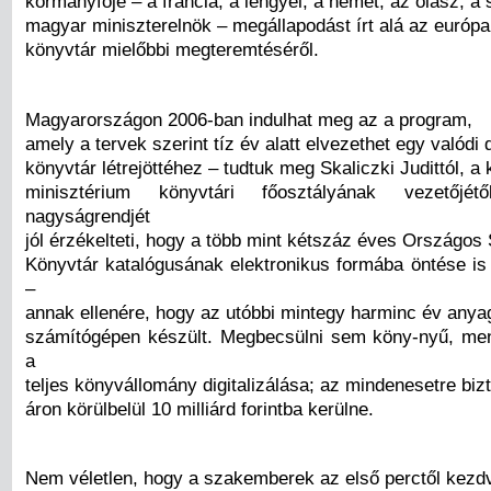
kormányfője – a francia, a lengyel, a német, az olasz, a
magyar miniszterelnök – megállapodást írt alá az európai 
könyvtár mielőbbi megteremtéséről.
Magyarországon 2006-ban indulhat meg az a program,
amely a tervek szerint tíz év alatt elvezethet egy valódi d
könyvtár létrejöttéhez – tudtuk meg Skaliczki Judittól, a k
minisztérium könyvtári főosztályának vezetőj
nagyságrendjét
jól érzékelteti, hogy a több mint kétszáz éves Országos
Könyvtár katalógusának elektronikus formába öntése is 
–
annak ellenére, hogy az utóbbi mintegy harminc év anya
számítógépen készült. Megbecsülni sem köny-nyű, men
a
teljes könyvállomány digitalizálása; az mindenesetre biz
áron körülbelül 10 milliárd forintba kerülne.
Nem véletlen, hogy a szakemberek az első perctől kezd