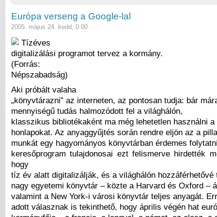
Európa verseng a Google-lal
2005. május 24. kedd, 0:00
Tízéves
digitalizálási programot tervez a kormány.
(Forrás:
Népszabadság)
Aki próbált valaha
„könyvtárazni” az interneten, az pontosan tudja: bár már
mennyiségű tudás halmozódott fel a világhálón,
klasszikus bibliotékaként ma még lehetetlen használni 
honlapokat. Az anyaggyűjtés során rendre eljön az a pill
munkát egy hagyományos könyvtárban érdemes folytatni
keresőprogram tulajdonosai ezt felismerve hirdették 
hogy
tíz év alatt digitalizálják, és a világhálón hozzáférhetővé
nagy egyetemi könyvtár – közte a Harvard és Oxford – á
valamint a New York-i városi könyvtár teljes anyagát. Er
adott válasznak is tekinthető, hogy április végén hat eur