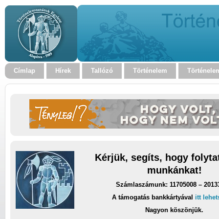
Címlap
Hírek
Tallózó
Történelem
Történele
Kérjük, segíts, hogy folyt
munkánkat!
Számlaszámunk: 11705008 – 2013
A támogatás bankkártyával
itt lehe
Nagyon köszönjük.