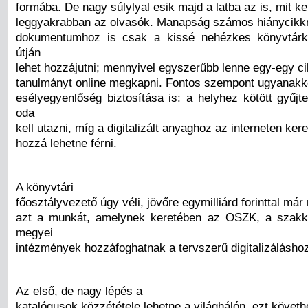
formába. De nagy súlylyal esik majd a latba az is, mit k
leggyakrabban az olvasók. Manapság számos hiánycikk
dokumentumhoz is csak a kissé nehézkes könyvtárk
útján
lehet hozzájutni; mennyivel egyszerűbb lenne egy-egy c
tanulmányt online megkapni. Fontos szempont ugyanakk
esélyegyenlőség biztosítása is: a helyhez kötött gyű
oda
kell utazni, míg a digitalizált anyaghoz az interneten kere
hozzá lehetne férni.
A könyvtári
főosztályvezető úgy véli, jövőre egymilliárd forinttal má
azt a munkát, amelynek keretében az OSZK, a szakk
megyei
intézmények hozzáfoghatnak a tervszerű digitalizálásho
Az első, de nagy lépés a
katalógusok közzététele lehetne a világhálón, ezt követh