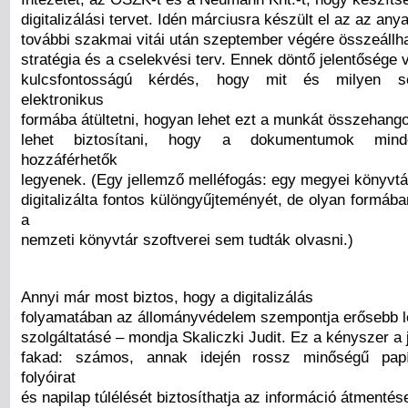
digitalizálási tervet. Idén márciusra készült el az az an
további szakmai vitái után szeptember végére összeállh
stratégia és a cselekvési terv. Ennek döntő jelentősége 
kulcsfontosságú kérdés, hogy mit és milyen so
elektronikus
formába átültetni, hogyan lehet ezt a munkát összehango
lehet biztosítani, hogy a dokumentumok mind
hozzáférhetők
legyenek. (Egy jellemző melléfogás: egy megyei könyvt
digitalizálta fontos különgyűjteményét, de olyan formáb
a
nemzeti könyvtár szoftverei sem tudták olvasni.)
Annyi már most biztos, hogy a digitalizálás
folyamatában az állományvédelem szempontja erősebb l
szolgáltatásé – mondja Skaliczki Judit. Ez a kényszer a 
fakad: számos, annak idején rossz minőségű papí
folyóirat
és napilap túlélését biztosíthatja az információ átmentés