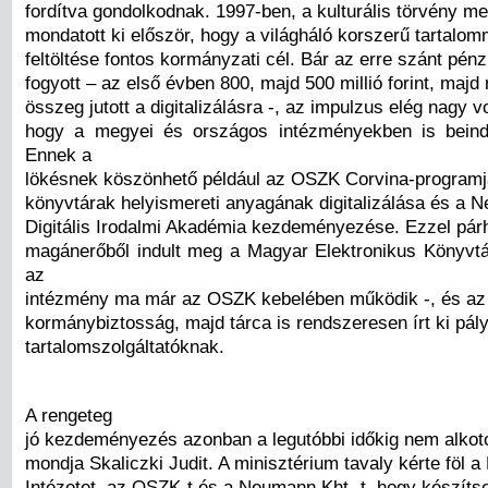
fordítva gondolkodnak. 1997-ben, a kulturális törvény m
mondatott ki először, hogy a világháló korszerű tartalom
feltöltése fontos kormányzati cél. Bár az erre szánt pén
fogyott – az első évben 800, majd 500 millió forint, majd
összeg jutott a digitalizálásra -, az impulzus elég nagy v
hogy a megyei és országos intézményekben is beind
Ennek a
lökésnek köszönhető például az OSZK Corvina-programj
könyvtárak helyismereti anyagának digitalizálása és a 
Digitális Irodalmi Akadémia kezdeményezése. Ezzel pá
magánerőből indult meg a Magyar Elektronikus Könyvt
az
intézmény ma már az OSZK kebelében működik -, és az 
kormánybiztosság, majd tárca is rendszeresen írt ki pál
tartalomszolgáltatóknak.
A rengeteg
jó kezdeményezés azonban a legutóbbi időkig nem alkoto
mondja Skaliczki Judit. A minisztérium tavaly kérte föl a
Intézetet, az OSZK-t és a Neumann Kht.-t, hogy készíts