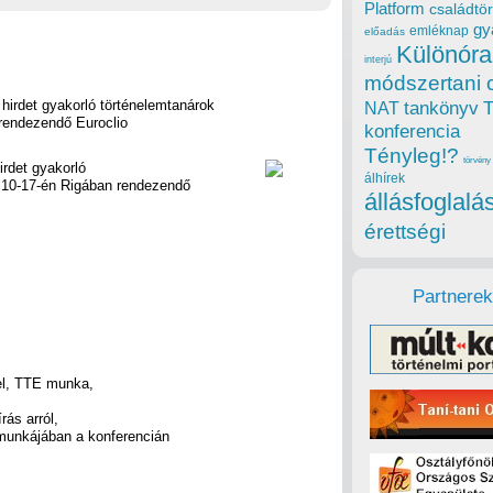
Platform
családtör
gy
emléknap
előadás
Különóra
interjú
módszertani 
hirdet gyakorló történelemtanárok
tankönyv
NAT
 rendezendő Euroclio
konferencia
Tényleg!?
törvény
irdet gyakorló
álhírek
is 10-17-én Rigában rendezendő
állásfoglalá
érettségi
Partnerek
el, TTE munka,
rás arról,
 munkájában a konferencián