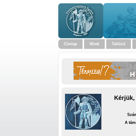
Címlap
Hírek
Tallózó
Kérjük,
Szám
A tám