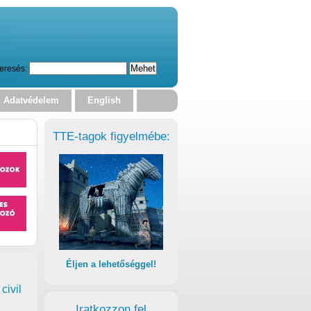
eresés:
Adatvédelem
English
TTE-tagok figyelmébe:
Éljen a lehetőséggel!
civil
Iratkozzon fel