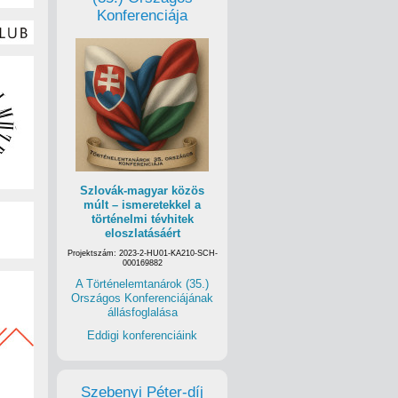
Konferenciája
Szlovák-magyar közös
múlt – ismeretekkel a
történelmi tévhitek
eloszlatásáért
Projektszám: 2023-2-HU01-KA210-SCH-
000169882
A Történelemtanárok (35.)
Országos Konferenciájának
állásfoglalása
Eddigi konferenciáink
Szebenyi Péter-díj