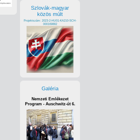
Szlovák-magyar
közös múlt
Projektszám: 2023-2-HU01-KA210-SCH-
000169882
Galéria
Nemzeti Emlékezet
Program - Auschwitz-út 6.