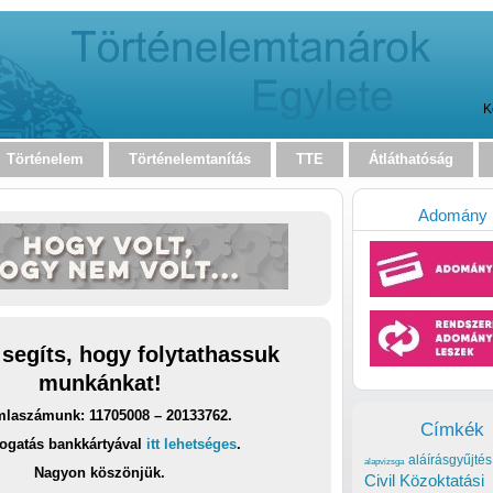
K
Történelem
Történelemtanítás
TTE
Átláthatóság
Adomány
 segíts, hogy folytathassuk
munkánkat!
laszámunk: 11705008 – 20133762.
Címkék
ogatás bankkártyával
itt lehetséges
.
aláírásgyűjtés
alapvizsga
Nagyon köszönjük.
Civil Közoktatási