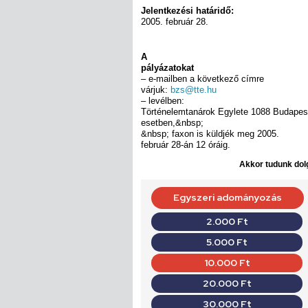
Jelentkezési határidő:
2005. február 28.
A
pályázatokat
– e-mailben a következő címre
várjuk:
bzs@tte.hu
– levélben:
Történelemtanárok Egylete 1088 Budapes
esetben,&nbsp;
&nbsp; faxon is küldjék meg 2005.
február 28-án 12 óráig.
Akkor tudunk dolg