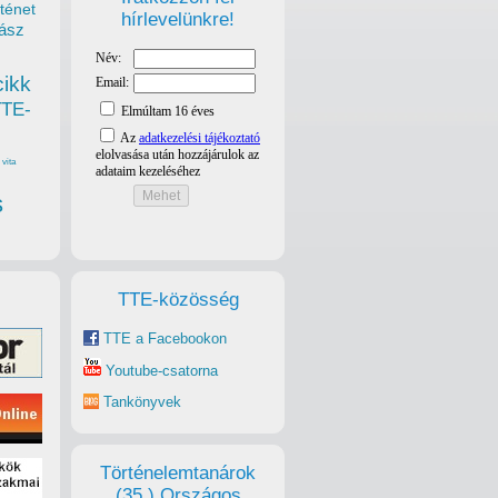
ténet
hírlevelünkre!
ász
cikk
TTE-
vita
s
TTE-közösség
TTE a Facebookon
Youtube-csatorna
Tankönyvek
Történelemtanárok
(35.) Országos