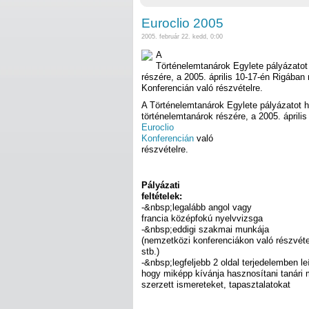
Euroclio 2005
2005. február 22. kedd, 0:00
A
Történelemtanárok Egylete pályázatot 
részére, a 2005. április 10-17-én Rigában
Konferencián való részvételre.
A Történelemtanárok Egylete pályázatot h
történelemtanárok részére, a 2005. ápril
Euroclio
Konferencián
való
részvételre.
Pályázati
feltételek:
-&nbsp;legalább angol vagy
francia középfokú nyelvvizsga
-&nbsp;eddigi szakmai munkája
(nemzetközi konferenciákon való részvét
stb.)
-&nbsp;legfeljebb 2 oldal terjedelemben leí
hogy miképp kívánja hasznosítani tanári
szerzett ismereteket, tapasztalatokat