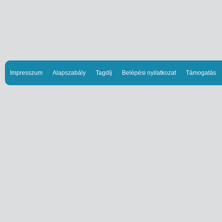
Impresszum
Alapszabály
Tagdíj
Belépési nyilatkozat
Támogatás