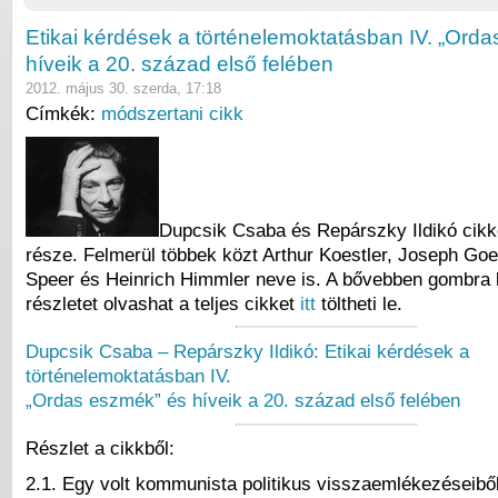
Etikai kérdések a történelemoktatásban IV. „Ord
híveik a 20. század első felében
2012. május 30. szerda, 17:18
Címkék:
módszertani cikk
Dupcsik Csaba és Repárszky Ildikó cik
része. Felmerül többek közt Arthur Koestler, Joseph Goe
Speer és Heinrich Himmler neve is. A bővebben gombra k
részletet olvashat a teljes cikket
itt
töltheti le.
Dupcsik Csaba – Repárszky Ildikó: Etikai kérdések a
történelemoktatásban IV.
„Ordas eszmék” és híveik a 20. század első felében
Részlet a cikkből:
2.1. Egy volt kommunista politikus visszaemlékezéseibő