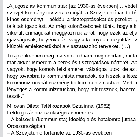
„A jugoszláv kommunisták [az 1930-as években]… véde
szovjet kormány összes akcióját, a Szovjetunióban törté
kínos eseményt – például a tisztogatásokat és pereket –
találtak igazolást. Az még különösebbnek tűnik, hogy a
sikerült önmagukat meggyőzniük arról, hogy ezek az elj
igazságosak, helyénvalók; vagy a könnyebb megoldást v
kiűzték emlékezetükből a visszataszító tényeket. (…)
Tulajdonképpen még ma sem tudnám megmondani, mi tör
már akkor ismerem a perek és tisztogatások hátterét. A
vagyok, hogy komoly lelkiismereti válságba jutok, de az 
hogy továbbra is kommunista maradok, és hiszek a léte
kommunizmusnál eszményibb kommunizmusban. Mert n
lényeges a kommunizmusban, hogy mit tesznek, hanem 
teszik.”
Milovan Đilas: Találkozások Sztálinnal (1962)
Feldolgozáshoz szükséges ismeretek:
– A bolsevik (kommunista) ideológia és hatalomra jutása
Oroszországban
– A Szovjetunió története az 1930-as években