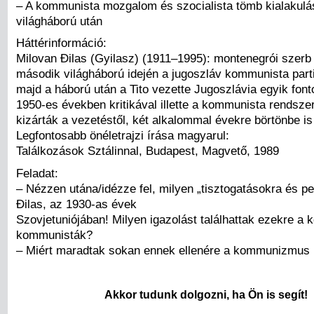
– A kommunista mozgalom és szocialista tömb kialakul
világháború után
Háttérinformáció:
Milovan Đilas (Gyilasz) (1911–1995): montenegrói szerb p
második világháború idején a jugoszláv kommunista par
majd a háború után a Tito vezette Jugoszlávia egyik font
1950-es években kritikával illette a kommunista rendszer
kizárták a vezetéstől, két alkalommal évekre börtönbe is 
Legfontosabb önéletrajzi írása magyarul:
Találkozások Sztálinnal, Budapest, Magvető, 1989
Feladat:
– Nézzen utána/idézze fel, milyen „tisztogatásokra és pe
Đilas, az 1930-as évek
Szovjetuniójában! Milyen igazolást találhattak ezekre a k
kommunisták?
– Miért maradtak sokan ennek ellenére a kommunizmus 
Akkor tudunk dolgozni, ha Ön is segít!