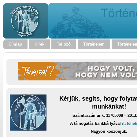
Címlap
Hírek
Tallózó
Történelem
Történele
Kérjük, segíts, hogy folyt
munkánkat!
Számlaszámunk: 11705008 – 2013
A támogatás bankkártyával
itt lehe
Nagyon köszönjük.