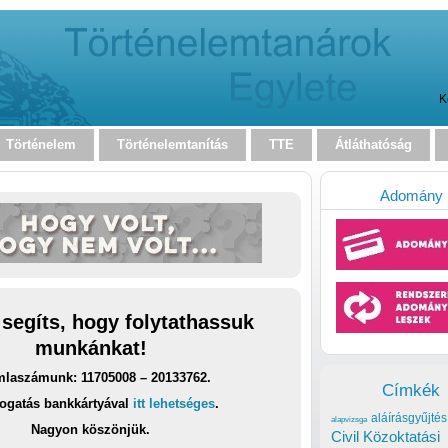
K
Történelem
Történelemtanítás
TTE
Átláthatóság
Adomány
 segíts, hogy folytathassuk
munkánkat!
laszámunk: 11705008 – 20133762.
Címkék
ogatás bankkártyával
itt lehetséges
.
aláírásgyűjtés
alapvizsga
Nagyon köszönjük.
Civil Közoktatási