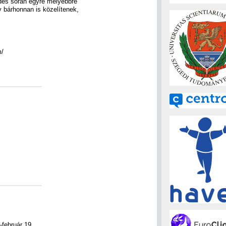
ődés során egyre mélyebbre
y bárhonnan is közelítenek,
m/
-február 19.