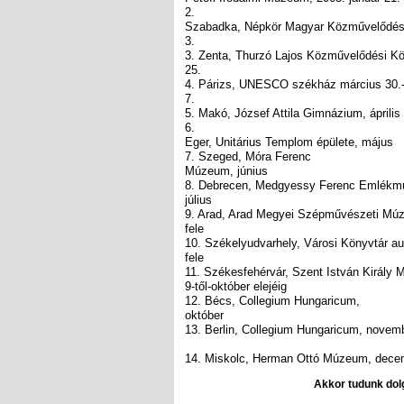
2.
Szabadka, Népkör Magyar Közművelődési 
3.
3. Zenta, Thurzó Lajos Közművelődési Kö
25.
4. Párizs, UNESCO székház március 30.- 
7.
5. Makó, József Attila Gimnázium, április
6.
Eger, Unitárius Templom épülete, május
7. Szeged, Móra Ferenc
Múzeum, június
8. Debrecen, Medgyessy Ferenc Emlék
július
9. Arad, Arad Megyei Szépművészeti Mú
fele
10. Székelyudvarhely, Városi Könyvtár a
fele
11. Székesfehérvár, Szent István Király
9-től-október elejéig
12. Bécs, Collegium Hungaricum,
október
13. Berlin, Collegium Hungaricum, novem
14. Miskolc, Herman Ottó Múzeum, dece
Akkor tudunk dolg