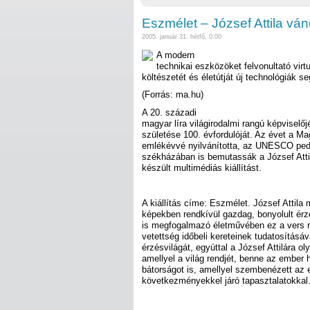
Eszmélet – József Attila vánd
2005. január 31. hétfő, 0:00
A modern
technikai eszközöket felvonultató virtu
költészetét és életútját új technológiák s
(Forrás: ma.hu)
A 20. századi
magyar líra világirodalmi rangú képviselő
születése 100. évfordulóját. Az évet a 
emlékévvé nyilvánította, az UNESCO pedi
székházában is bemutassák a József Attila
készült multimédiás kiállítást.
A kiállítás címe: Eszmélet. József Attil
képekben rendkívül gazdag, bonyolult érze
is megfogalmazó életművében ez a vers re
vetettség időbeli kereteinek tudatosításá
érzésvilágát, egyúttal a József Attilára ol
amellyel a világ rendjét, benne az ember h
bátorságot is, amellyel szembenézett az e
következményekkel járó tapasztalatokkal