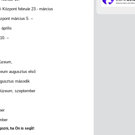
Központ február 23.- március
zpont március 5. –
április
 10. –
múzeum,
zeum augusztus első
ugusztus második
 Múzeum, szeptember
ber
mber
ozni, ha Ön is segít!