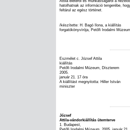
Attila életéről és munkásságáról a nézel
hatolhatnak az információ tengerébe, hog
feltárul az egész történet.
/készítette: H. Bagó Ilona, a kiállítás
forgatókönyvírója, Petőfi Irodalmi Múzeu
Eszmélet c. József Attila
kiállítás
Petőfi Irodalmi Múzeum, Díszterem
2005.
január 21. 17 óra
A kiállítást megnyitotta: Hiller István
miniszter
József
Attila-vándorkiállítás ütemterve
1. Budapest,
Petőfi Irodalmi Múzeum, 2005. január 21. 