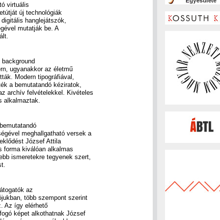
ó virtuális
etútját új technológiák
 digitális hanglejátszók,
égével mutatják be. A
lt.
eó background
rn, ugyanakkor az életmű
ták. Modern tipográfiával,
ték a bemutatandó kéziratok,
 archív felvételekkel. Kivételes
s alkalmaztak.
 bemutatandó
ségével meghallgatható versek a
eklődést József Attila
ás forma kiválóan alkalmas
tebb ismeretekre tegyenek szert,
t.
látogatók az
ójukban, több szempont szerint
. Az így elérhető
tfogó képet alkothatnak József