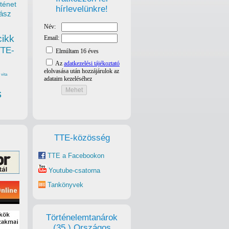
ténet
hírlevelünkre!
ász
cikk
TTE-
vita
s
TTE-közösség
TTE a Facebookon
Youtube-csatorna
Tankönyvek
Történelemtanárok
(35.) Országos