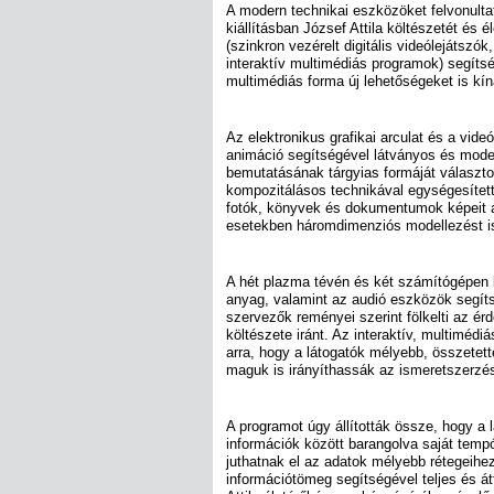
A modern technikai eszközöket felvonultat
kiállításban József Attila költészetét és él
(szinkron vezérelt digitális videólejátszók,
interaktív multimédiás programok) segíts
multimédiás forma új lehetőségeket is kíná
Az elektronikus grafikai arculat és a vid
animáció segítségével látványos és mode
bemutatásának tárgyias formáját választot
kompozitálásos technikával egységesítet
fotók, könyvek és dokumentumok képeit az
esetekben háromdimenziós modellezést i
A hét plazma tévén és két számítógépen
anyag, valamint az audió eszközök segít
szervezők reményei szerint fölkelti az érd
költészete iránt. Az interaktív, multimédi
arra, hogy a látogatók mélyebb, összetet
maguk is irányíthassák az ismeretszerzés
A programot úgy állították össze, hogy a 
információk között barangolva saját temp
juthatnak el az adatok mélyebb rétegeihez
információtömeg segítségével teljes és á