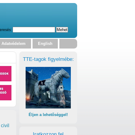
eresés:
Adatvédelem
English
TTE-tagok figyelmébe:
Éljen a lehetőséggel!
civil
Iratkozzon fel