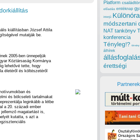
Platform
családtör
gy
emléknap
orkiállítás
előadás
Különóra
interjú
módszertani 
ális kiállításban József Attila
tankönyv
NAT
egítségével mutatják be.
konferencia
Tényleg!?
törvény
álhírek
jének 2005-ben ünnepeljük
állásfoglalá
Magyar Köztársaság Kormánya
érettségi
g lehetővé tette, hogy
 életéről és költészetéről
Partnerek
a motívumokban és
lmi és bölcseleti tartalmakat
prezentálja leginkább a létbe
val a 20. századi ember
y jellemző magatartást is,
elyét kutatta, s azt a
gzisztenciális
.