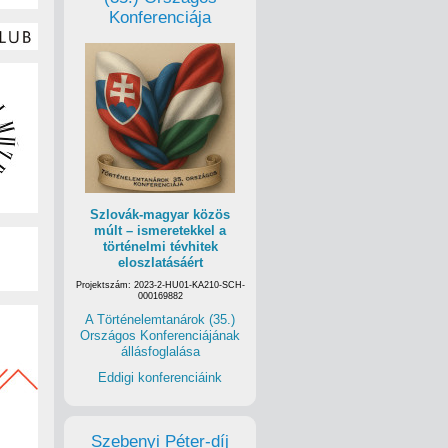
Konferenciája
Szlovák-magyar közös
múlt – ismeretekkel a
történelmi tévhitek
eloszlatásáért
Projektszám: 2023-2-HU01-KA210-SCH-
000169882
A Történelemtanárok (35.)
Országos Konferenciájának
állásfoglalása
Eddigi konferenciáink
Szebenyi Péter-díj