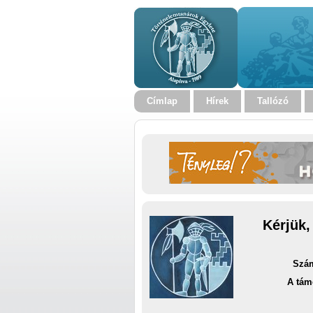
Címlap
Hírek
Tallózó
Kérjük,
Szám
A tám