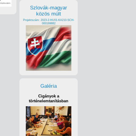
Szlovák-magyar
közös múlt
Projektszám: 2023-2-HU01-KA210-SCH-
000169882
Galéria
Cigányok a
történelemtanításban