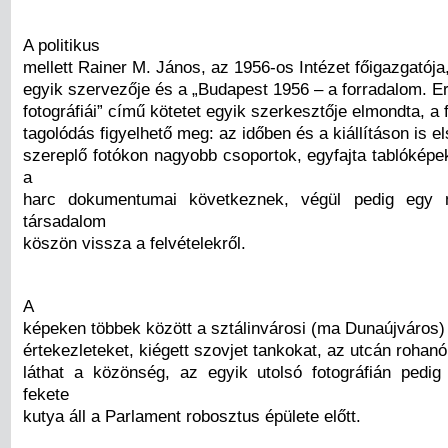
A politikus
mellett Rainer M. János, az 1956-os Intézet főigazgatója, 
egyik szervezője és a „Budapest 1956 – a forradalom. E
fotográfiái” című kötetet egyik szerkesztője elmondta, a
tagolódás figyelhető meg: az időben és a kiállításon is e
szereplő fotókon nagyobb csoportok, egyfajta tablóképe
a
harc dokumentumai következnek, végül pedig egy 
társadalom
köszön vissza a felvételekről.
A
képeken többek között a sztálinvárosi (ma Dunaújváros)
értekezleteket, kiégett szovjet tankokat, az utcán rohan
láthat a közönség, az egyik utolsó fotográfián ped
fekete
kutya áll a Parlament robosztus épülete előtt.