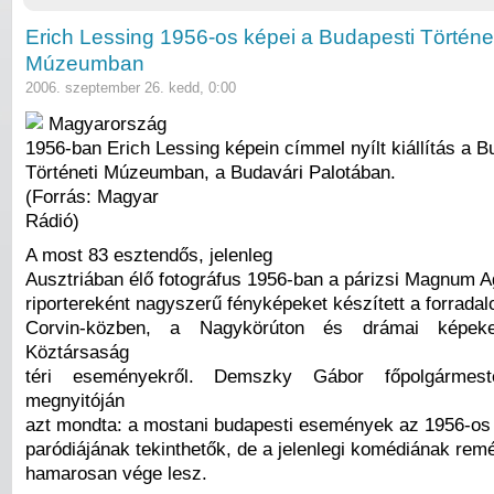
Erich Lessing 1956-os képei a Budapesti Történe
Múzeumban
2006. szeptember 26. kedd, 0:00
Magyarország
1956-ban Erich Lessing képein címmel nyílt kiállítás a B
Történeti Múzeumban, a Budavári Palotában.
(Forrás: Magyar
Rádió)
A most 83 esztendős, jelenleg
Ausztriában élő fotográfus 1956-ban a párizsi Magnum 
riportereként nagyszerű fényképeket készített a forradalo
Corvin-közben, a Nagykörúton és drámai képeke
Köztársaság
téri eseményekről. Demszky Gábor főpolgármeste
megnyitóján
azt mondta: a mostani budapesti események az 1956-os
paródiájának tekinthetők, de a jelenlegi komédiának rem
hamarosan vége lesz.