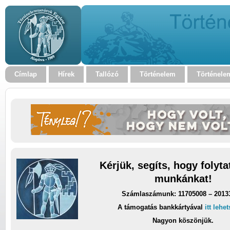
Címlap
Hírek
Tallózó
Történelem
Történele
Kérjük, segíts, hogy folyt
munkánkat!
Számlaszámunk: 11705008 – 2013
A támogatás bankkártyával
itt lehe
Nagyon köszönjük.