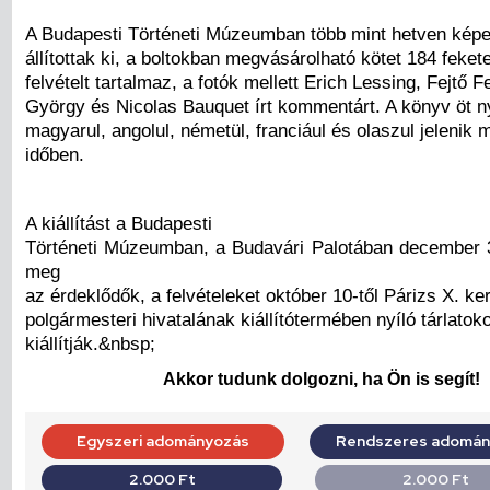
A Budapesti Történeti Múzeumban több mint hetven képe
állítottak ki, a boltokban megvásárolható kötet 184 feket
felvételt tartalmaz, a fotók mellett Erich Lessing, Fejtő 
György és Nicolas Bauquet írt kommentárt. A könyv öt n
magyarul, angolul, németül, franciául és olaszul jelenik
időben.
A kiállítást a Budapesti
Történeti Múzeumban, a Budavári Palotában december 31
meg
az érdeklődők, a felvételeket október 10-től Párizs X. ker
polgármesteri hivatalának kiállítótermében nyíló tárlatoko
kiállítják.&nbsp;
Akkor tudunk dolgozni, ha Ön is segít!