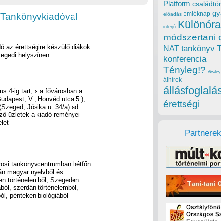
Platform
családtör
gy
emléknap
i Tankönyvkiadóval
előadás
Különóra
interjú
módszertani 
dó az érettségire készülő diákok
tankönyv
NAT
zegedi helyszínen.
konferencia
Tényleg!?
törvény
álhírek
állásfoglalá
us 4-ig tart, s a fővárosban a
dapest, V., Honvéd utca 5.),
érettségi
Szeged, Jósika u. 34/a) ad
ező üzletek a kiadó reményei
elet
Partnerek
árosi tankönyvcentrumban hétfőn
dán magyar nyelvből és
ken történelemből, Szegeden
ból, szerdán történelemből,
ól, pénteken biológiából