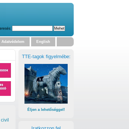
eresés:
Adatvédelem
English
TTE-tagok figyelmébe:
Éljen a lehetőséggel!
civil
Iratkozzon fel