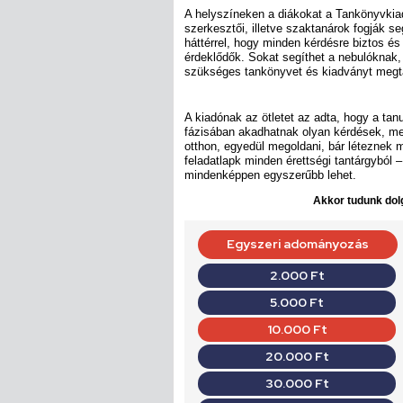
A helyszíneken a diákokat a Tankönyvkiad
szerkesztői, illetve szaktanárok fogják s
háttérrel, hogy minden kérdésre biztos é
érdeklődők. Sokat segíthet a nebulóknak
szükséges tankönyvet és kiadványt megta
A kiadónak az ötletet az adta, hogy a tan
fázisában akadhatnak olyan kérdések, me
otthon, egyedül megoldani, bár léteznek 
feladatlapk minden érettségi tantárgyból 
mindenképpen egyszerűbb lehet.
Akkor tudunk dolg