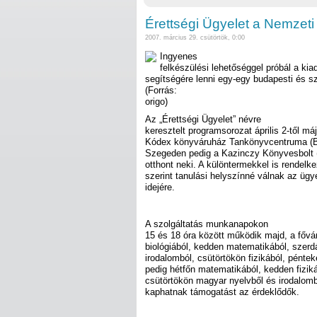
Érettségi Ügyelet a Nemzet
2007. március 29. csütörtök, 0:00
Ingyenes
felkészülési lehetőséggel próbál a kia
segítségére lenni egy-egy budapesti és s
(Forrás:
origo)
Az „Érettségi Ügyelet” névre
keresztelt programsorozat április 2-től máj
Kódex könyváruház Tankönyvcentruma (Bu
Szegeden pedig a Kazinczy Könyvesbolt (
otthont neki. A különtermekkel is rendelk
szerint tanulási helyszínné válnak az ügy
idejére.
A szolgáltatás munkanapokon
15 és 18 óra között működik majd, a főv
biológiából, kedden matematikából, szer
irodalomból, csütörtökön fizikából, pénte
pedig hétfőn matematikából, kedden fiziká
csütörtökön magyar nyelvből és irodalomb
kaphatnak támogatást az érdeklődők.