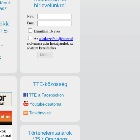
ténet
hírlevelünkre!
ász
cikk
TTE-
vita
s
TTE-közösség
TTE a Facebookon
Youtube-csatorna
Tankönyvek
Történelemtanárok
(35.) Országos