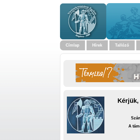
Címlap
Hírek
Tallózó
Kérjük,
Szám
A tám