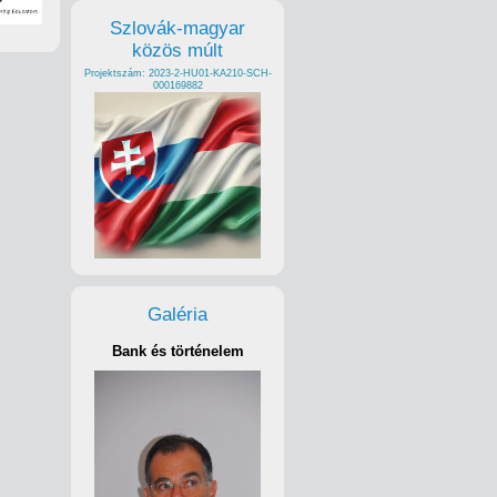
Szlovák-magyar
közös múlt
Projektszám: 2023-2-HU01-KA210-SCH-
000169882
Galéria
Bank és történelem