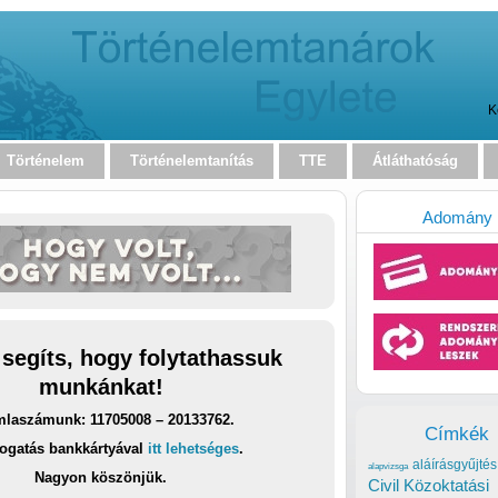
K
Történelem
Történelemtanítás
TTE
Átláthatóság
Adomány
 segíts, hogy folytathassuk
munkánkat!
laszámunk: 11705008 – 20133762.
Címkék
ogatás bankkártyával
itt lehetséges
.
aláírásgyűjtés
alapvizsga
Nagyon köszönjük.
Civil Közoktatási