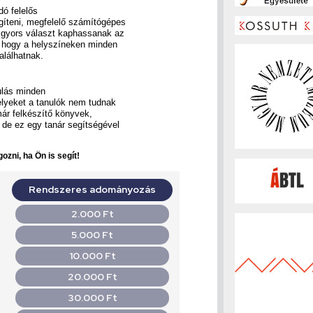
ó felelős
egíteni, megfelelő számítógépes
s gyors választ kaphassanak az
, hogy a helyszíneken minden
lálhatnak.
ulás minden
lyeket a tanulók nem tudnak
már felkészítő könyvek,
– de ez egy tanár segítségével
ozni, ha Ön is segít!