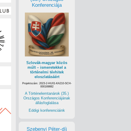
Konferenciája
Szlovák-magyar közös
múlt – ismeretekkel a
történelmi tévhitek
eloszlatásáért
Projektszám: 2023-2-HU01-KA210-SCH-
000169882
A Történelemtanárok (35.)
Országos Konferenciájának
állásfoglalása
Eddigi konferenciáink
Szebenyi Péter-díj