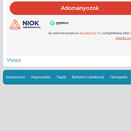
Vissza
Impresszum
Alapszabály
Tagdíj
Belépési nyilatkozat
Támogatás