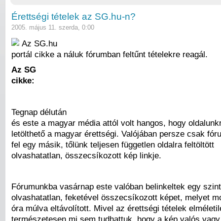
Érettségi tételek az SG.hu-n?
2005. május 11. szerda, 0:00
Az SG.hu
portál cikke a náluk fórumban feltűnt tételekre reagál.
Az SG
cikke:
Tegnap délután
és este a magyar média attól volt hangos, hogy oldalunkr
letölthető a magyar érettségi. Valójában persze csak fór
fel egy másik, tőlünk teljesen független oldalra feltöltött
olvashatatlan, összecsíkozott kép linkje.
Fórumunkba vasárnap este valóban belinkeltek egy szin
olvashatatlan, feketével összecsíkozott képet, melyet m
óra múlva eltávolított. Mivel az érettségi tételek elméletil
természetesen mi sem tudhattuk, hogy a kép valós vagy