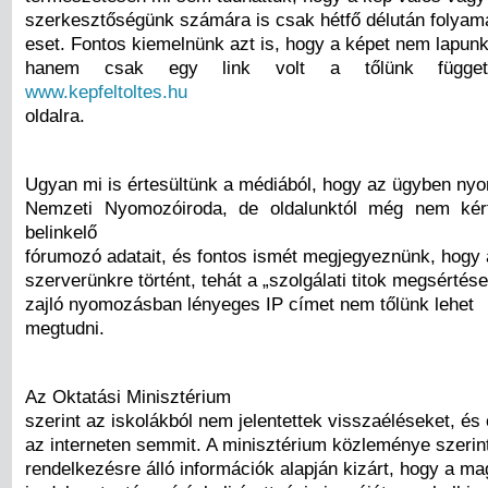
szerkesztőségünk számára is csak hétfő délután folyamá
eset. Fontos kiemelnünk azt is, hogy a képet nem lapunkra
hanem csak egy link volt a tőlünk függet
www.kepfeltoltes.hu
oldalra.
Ugyan mi is értesültünk a médiából, hogy az ügyben ny
Nemzeti Nyomozóiroda, de oldalunktól még nem kér
belinkelő
fórumozó adatait, és fontos ismét megjegyeznünk, hogy a
szerverünkre történt, tehát a „szolgálati titok megsértés
zajló nyomozásban lényeges IP címet nem tőlünk lehet
megtudni.
Az Oktatási Minisztérium
szerint az iskolákból nem jelentettek visszaéléseket, és
az interneten semmit. A minisztérium közleménye szerint
rendelkezésre álló információk alapján kizárt, hogy a ma