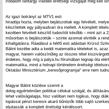
irodalom tantárgy írásbeli érettségi vizsgáját meg kell is
Az igazi botrányt az MTV1 esti
hiradója hozta, melyben bejátszottak egy felvételt, melye
készítettek egy pályaudvari óra mellett. A komplett tétels
kezében felvételt készítő tudosítót később – mint azt a 2
műsorban is bejátszották – szinte azonnal elvitték a ren
kihallgatásra. Ráadásul a hétfő esti adásban Krizsó Szil
Bálint kezébe adta a keddi matematika tételeket is, aza
magyar, hanem valószínűleg az összes tétel kiszivárgot
érdekes, hogy míg a palya.hu fórumában tegnap óta elér
matematika, mind a holnapi történelem érettségi tételsor
Oktatási Minisztérium „keresőprogramjai” erre nem tudn
Magyar Bálint közlése szerint a
dolog egyértelműen politikai célokat szolgál, és állításá
lehet valóságalapja, hisz valóban nem logikus, hogy diá
lopással pénzt keresni akaró bűnözők több sajtó szerke
eljutassák a komplett érettségi kérdéssort.