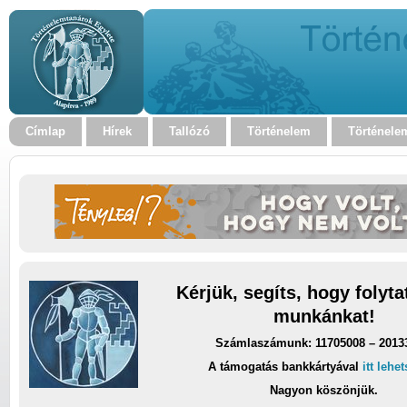
Címlap
Hírek
Tallózó
Történelem
Történele
Kérjük, segíts, hogy folyt
munkánkat!
Számlaszámunk: 11705008 – 2013
A támogatás bankkártyával
itt lehe
Nagyon köszönjük.