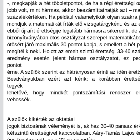
-, megkapják a hét többletpontot, de ha a régi érettségi 
jobb volt, mint hármas, akkor beszámíttathatják azt – m
százalékértéken. Ha például valamelyikük olyan szakra j
mondjuk a matematikát írták elő vizsgatárgyként, és az 
ebből újraírt érettségije legalább hármasra sikeredik, de 
bizonyítványában ötös osztályzat szerepel matematikábó
ötösért járó maximális 30 pontot kapja, s emellett a hét p
megítélik neki. Holott az emelt szintű érettségi 33-46 sz
eredmény esetén jelent hármas osztályzatot, ez pe
pontot
érne. A szülők szerint ez hátrányosan érinti az idén éret
Beadványukban ezért azt kérik: a korábban érettsé
tegyék
lehetővé, hogy mindkét pontszámítási rendszer el
vehessék.
A szülők kikérték az oktatási
jogok biztosának véleményét is, akihez 30-40 panasz ér
kétszintű érettségivel kapcsolatban. Aáry-Tamás Lajos 
úgy fogalmazott: ez a 22-es csapdája.