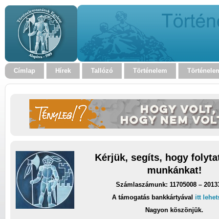
Címlap
Hírek
Tallózó
Történelem
Történele
Kérjük, segíts, hogy folyt
munkánkat!
Számlaszámunk: 11705008 – 2013
A támogatás bankkártyával
itt lehe
Nagyon köszönjük.