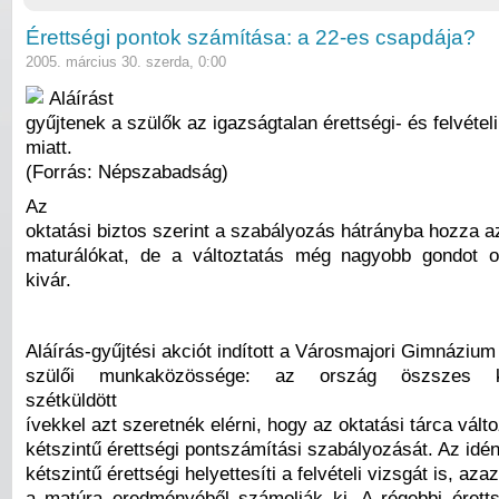
Érettségi pontok számítása: a 22-es csapdája?
2005. március 30. szerda, 0:00
Aláírást
gyűjtenek a szülők az igazságtalan érettségi- és felvéte
miatt.
(Forrás: Népszabadság)
Az
oktatási biztos szerint a szabályozás hátrányba hozza a
maturálókat, de a változtatás még nagyobb gondot o
kivár.
Aláírás-gyűjtési akciót indított a Városmajori Gimnázium
szülői munkaközössége: az ország öszszes kö
szétküldött
ívekkel azt szeretnék elérni, hogy az oktatási tárca vál
kétszintű érettségi pontszámítási szabályozását. Az idén
kétszintű érettségi helyettesíti a felvételi vizsgát is, aza
a matúra eredményéből számolják ki. A régebbi érett