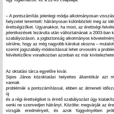
– A pontszámítás jelenlegi módja alkotmányosan visszá
helyzetet teremtett: hátrányosan különbözteti meg az id
érettségizőket. Ugyanakkor, ha most, az érettségi-felvéte
jelentkezések lezárulta után változtatnának a 2003-ban ki
szabályozáson, a jogbiztonság alkotmányos követelmén
sérülne, hogy az még nagyobb károkat okozna – mutatott
szerint jogszabály-módosítással lehet orvosolni a problé
felvételizőkre vonatkozóan azonban ez már kivitelezhete
Az oktatási tárca egyelőre kivár.
Sipos János közoktatási helyettes államtitkár azt 
vannak
problémák a pontszámítással, ebben az átmeneti idős
új
és a régi érettségiket is érintő szabályozást úgy kialakít
senki ne szenvedjen hátrányt. Közölte: megvárják az éret
vizsgák eredményeit, és azok függvényében pró