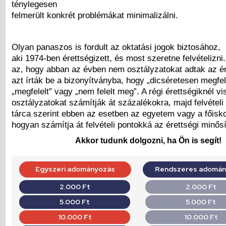
ténylegesen
felmerült konkrét problémákat minimalizálni.
Olyan panaszos is fordult az oktatási jogok biztosához,
aki 1974-ben érettségizett, és most szeretne felvételizni
az, hogy abban az évben nem osztályzatokat adtak az ér
azt írták be a bizonyítványba, hogy „dicséretesen megfele
„megfelelt” vagy „nem felelt meg”. A régi érettségiknél vi
osztályzatokat számítják át százalékokra, majd felvételi
tárca szerint ebben az esetben az egyetem vagy a főiskol
hogyan számítja át felvételi pontokká az érettségi minősí
Akkor tudunk dolgozni, ha Ön is segít!