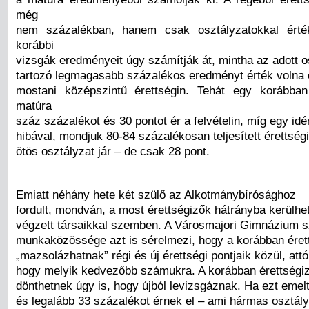
még
nem százalékban, hanem csak osztályzatokkal érték
korábbi
vizsgák eredményeit úgy számítják át, mintha az adott 
tartozó legmagasabb százalékos eredményt érték volna e
mostani középszintű érettségin. Tehát egy korábban
matúra
száz százalékot és 30 pontot ér a felvételin, míg egy id
hibával, mondjuk 80-84 százalékosan teljesített érettségi
ötös osztályzat jár – de csak 28 pont.
Emiatt néhány hete két szülő az Alkotmánybírósághoz
fordult, mondván, a most érettségizők hátrányba kerülh
végzett társaikkal szemben. A Városmajori Gimnázium s
munkaközössége azt is sérelmezi, hogy a korábban éret
„mazsolázhatnak” régi és új érettségi pontjaik közül, attó
hogy melyik kedvezőbb számukra. A korábban érettségiz
dönthetnek úgy is, hogy újból levizsgáznak. Ha ezt emelt
és legalább 33 százalékot érnek el – ami hármas osztály