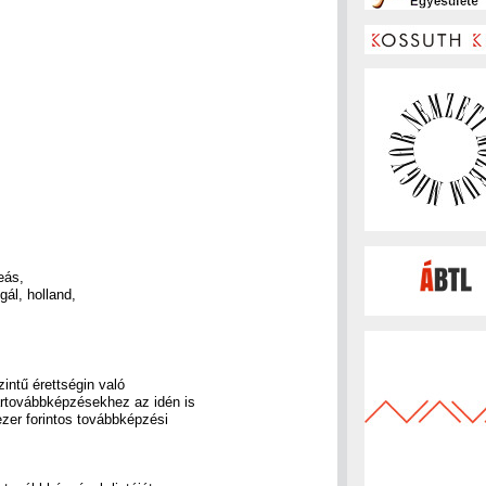
eás,
gál, holland,
intű érettségin való
nártovábbképzésekhez az idén is
ezer forintos továbbképzési