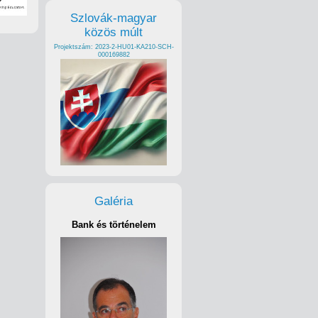
Szlovák-magyar
közös múlt
Projektszám: 2023-2-HU01-KA210-SCH-
000169882
Galéria
Bank és történelem