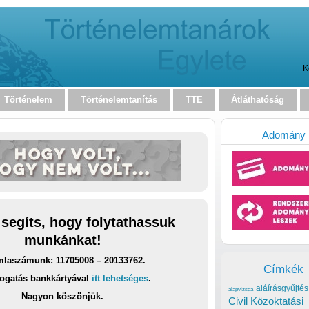
K
Történelem
Történelemtanítás
TTE
Átláthatóság
Adomány
 segíts, hogy folytathassuk
munkánkat!
laszámunk: 11705008 – 20133762.
Címkék
ogatás bankkártyával
itt lehetséges
.
aláírásgyűjtés
alapvizsga
Nagyon köszönjük.
Civil Közoktatási