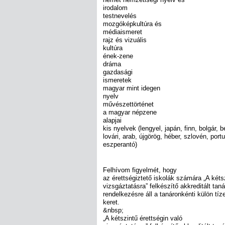
irodalom
testnevelés
mozgóképkultúra és
médiaismeret
rajz és vizuális
kultúra
ének-zene
dráma
gazdasági
ismeretek
magyar mint idegen
nyelv
művészettörténet
a magyar népzene
alapjai
kis nyelvek (lengyel, japán, finn, bolgár, b
lovári, arab, újgörög, héber, szlovén, portu
eszperantó)
Felhívom figyelmét, hogy
az érettségiztető iskolák számára „A kétsz
vizsgáztatásra” felkészítő akkreditált ta
rendelkezésre áll a tanáronkénti külön tíz
keret.
&nbsp;
„A kétszintű érettségin való