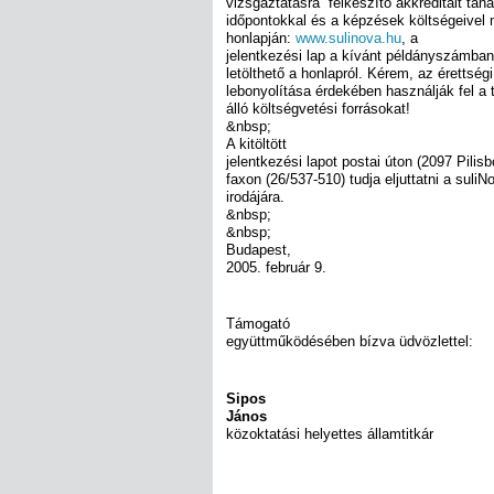
vizsgáztatásra” felkészítő akkreditált tan
időpontokkal és a képzések költségeivel m
honlapján:
www.sulinova.hu
, a
jelentkezési lap a kívánt példányszámban 
letölthető a honlapról. Kérem, az érettség
lebonyolítása érdekében használják fel a
álló költségvetési forrásokat!
&nbsp;
A kitöltött
jelentkezési lapot postai úton (2097 Pilis
faxon (26/537-510) tudja eljuttatni a suli
irodájára.
&nbsp;
&nbsp;
Budapest,
2005. február 9.
Támogató
együttműködésében bízva üdvözlettel:
Sipos
János
közoktatási helyettes államtitkár