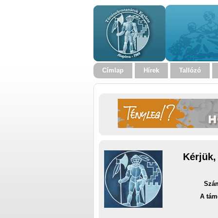
Címlap
Hírek
Tallózó
Kérjük,
Szám
A tám