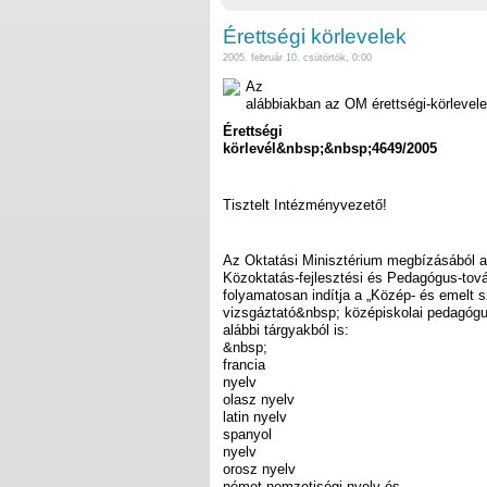
Érettségi körlevelek
2005. február 10. csütörtök, 0:00
Az
alábbiakban az OM érettségi-körlevele
Érettségi
körlevél&nbsp;&nbsp;4649/2005
Tisztelt Intézményvezető!
Az Oktatási Minisztérium megbízásából a
Közoktatás-fejlesztési és Pedagógus-tov
folyamatosan indítja a „Közép- és emelt sz
vizsgáztató&nbsp; középiskolai pedagóg
alábbi tárgyakból is:
&nbsp;
francia
nyelv
olasz nyelv
latin nyelv
spanyol
nyelv
orosz nyelv
német nemzetiségi nyelv és