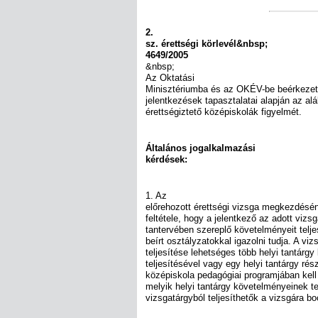
2.
sz. érettségi körlevél&nbsp;
4649/2005
&nbsp;
Az Oktatási
Minisztériumba és az OKÉV-be beérkezett
jelentkezések tapasztalatai alapján az al
érettségiztető középiskolák figyelmét.
Általános jogalkalmazási
kérdések:
1. Az
előrehozott érettségi vizsga megkezdésé
feltétele, hogy a jelentkező az adott vizs
tantervében szereplő követelményeit telje
beírt osztályzatokkal igazolni tudja. A v
teljesítése lehetséges több helyi tantárg
teljesítésével vagy egy helyi tantárgy ré
középiskola pedagógiai programjában kell
melyik helyi tantárgy követelményeinek te
vizsgatárgyból teljesíthetők a vizsgára boc