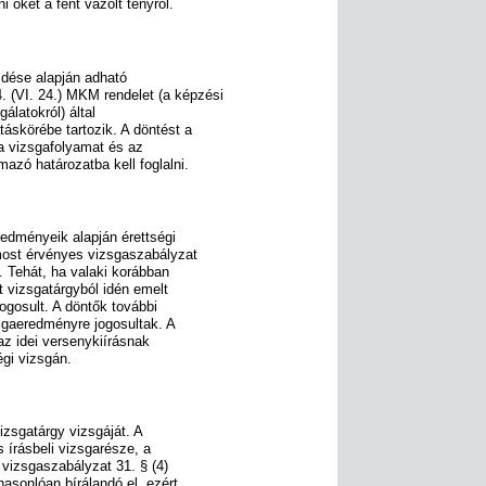
i őket a fent vázolt tényről.
zdése alapján adható
 (VI. 24.) MKM rendelet (a képzési
álatokról) által
táskörébe tartozik. A döntést a
 a vizsgafolyamat és az
mazó határozatba kell foglalni.
edményeik alapján érettségi
most érvényes vizsgaszabályzat
. Tehát, ha valaki korábban
t vizsgatárgyból idén emelt
ogosult. A döntők további
sgaeredményre jogosultak. A
z idei versenykiírásnak
égi vizsgán.
izsgatárgy vizsgáját. A
 írásbeli vizsgarésze, a
 vizsgaszabályzat 31. § (4)
asonlóan bírálandó el, ezért