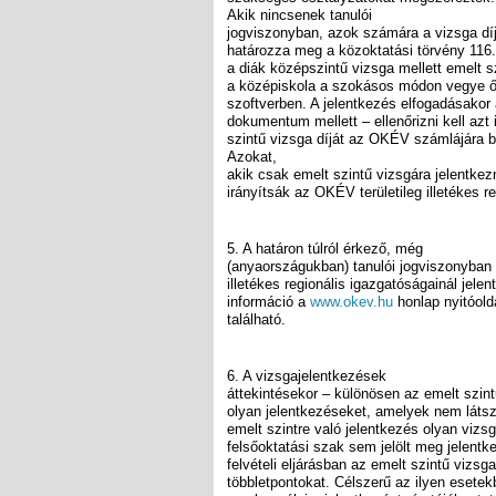
Akik nincsenek tanulói
jogviszonyban, azok számára a vizsga díjk
határozza meg a közoktatási törvény 116.
a diák középszintű vizsga mellett emelt sz
a középiskola a szokásos módon vegye őt 
szoftverben. A jelentkezés elfogadásakor
dokumentum mellett – ellenőrizni kell azt 
szintű vizsga díját az OKÉV számlájára be
Azokat,
akik csak emelt szintű vizsgára jelentkez
irányítsák az OKÉV területileg illetékes r
5. A határon túlról érkező, még
(anyaországukban) tanulói jogviszonyban 
illetékes regionális igazgatóságainál jel
információ a
www.okev.hu
honlap nyitóold
található.
6. A vizsgajelentkezések
áttekintésekor – különösen az emelt szint
olyan jelentkezéseket, amelyek nem látsz
emelt szintre való jelentkezés olyan vizs
felsőoktatási szak sem jelölt meg jelentke
felvételi eljárásban az emelt szintű viz
többletpontokat. Célszerű az ilyen esetek