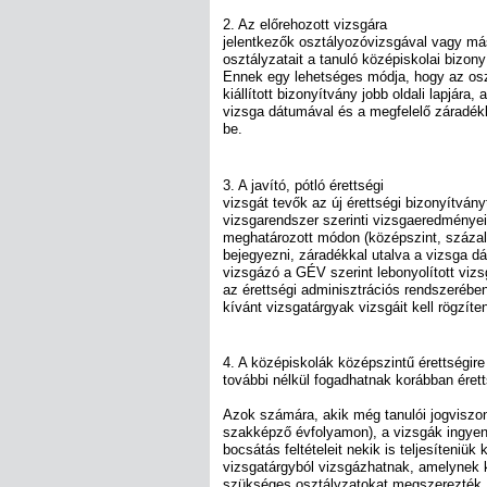
2. Az előrehozott vizsgára
jelentkezők osztályozóvizsgával vagy m
osztályzatait a tanuló középiskolai bizony
Ennek egy lehetséges módja, hogy az osz
kiállított bizonyítvány jobb oldali lapjára
vizsga dátumával és a megfelelő záradékk
be.
3. A javító, pótló érettségi
vizsgát tevők az új érettségi bizonyítvány
vizsgarendszer szerinti vizsgaeredményei
meghatározott módon (középszint, százal
bejegyezni, záradékkal utalva a vizsga d
vizsgázó a GÉV szerint lebonyolított vizs
az érettségi adminisztrációs rendszerében 
kívánt vizsgatárgyak vizsgáit kell rögzíten
4. A középiskolák középszintű érettségir
további nélkül fogadhatnak korábban érett
Azok számára, akik még tanulói jogviszo
szakképző évfolyamon), a vizsgák ingye
bocsátás feltételeit nekik is teljesíteniük
vizsgatárgyból vizsgázhatnak, amelynek k
szükséges osztályzatokat megszerezték.