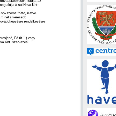
ártovábbképzések listáját az
egtalálja a suliNova Kht.
sokszorosítható, illetve
i minél sikeresebb
 továbbképzésre rendelkezésre
borosjenő, Fő út 1.) vagy
Nova Kht. szervezési