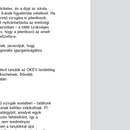
öteles, és a díjat az iskola
 §-ának figyelembe vételével. Ha
intű vizsgára is jelentkezik,
nyilvántartásba az érettségi
 azonban – a többi szükséges
is, hogy a jelentkező az emelt
fizette-e.
nek, javasoljuk, hogy
egionális igazgatóságához.
lévő tanulók az OKÉV területileg
entkezhetnek. Bővebb
alán
ű vizsgák esetében – találtunk
anak kellően indokoltnak. Pl.:
gatárgyból, amelyet egyik
zési feltételként, így a
sga nem eredményez
ben a tanulókkal újra