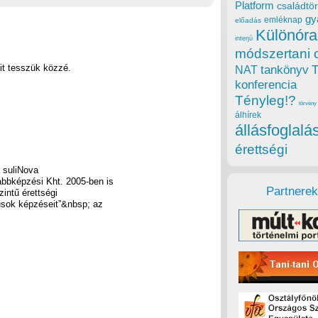
Platform
családtör
gy
emléknap
előadás
Különóra
interjú
módszertani 
it tesszük közzé.
tankönyv
NAT
konferencia
Tényleg!?
törvény
álhírek
állásfoglalá
érettségi
 suliNova
ábbképzési Kht. 2005-ben is
Partnerek
intű érettségi
usok képzéseit”&nbsp; az