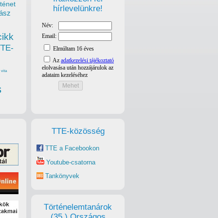
ténet
hírlevelünkre!
ász
cikk
TTE-
vita
s
TTE-közösség
TTE a Facebookon
Youtube-csatorna
Tankönyvek
Történelemtanárok
(35.) Országos