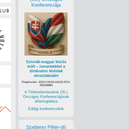
Konferenciája
Szlovák-magyar közös
múlt – ismeretekkel a
történelmi tévhitek
eloszlatásáért
Projektszám: 2023-2-HU01-KA210-SCH-
000169882
A Történelemtanárok (35.)
Országos Konferenciájának
állásfoglalása
Eddigi konferenciáink
Szebenyi Péter-díj