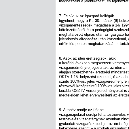
megbeszélni a jelentkezést, és tájékoztatn
7. Felhívjuk az igazgató kollégák
figyelmét, hogy a Kt. 30. §-ának (9) beke
vizsgamentességek megadása a 14/ 1994.
kötelezettségről és a pedagógiai szakszolg
meghatározott eljárás után az igazgató ha
jelentkezés elfogadása után közvetlenül,
értékelés pontos meghatározását is tartal
8. Azok az idén érettségizők, akik
a korábbi években megszerzett versenyer
vizsgaeredményre jogosultak, az idén a 
alapján szerezhetnek érettségi minősítést
OKTV 1-15. helyezést szerzett, ő az adot
szintű 100%-os, jeles vizsgaeredményre j
részvevői középszintű 100%-os jeles viz
korábbi OSZTV versenyeredményeket is a
megfelelően lehet érvényesíteni az éretts
9. A tanév rendje az írásbeli
vizsganapoknál sorolja fel a testnevelés v
testnevelés vizsgatárgynak azonban nincs
gyakorlati vizsgarész pedig – az érettségi
bekezdése szerint – a szóbeli vizsgához h