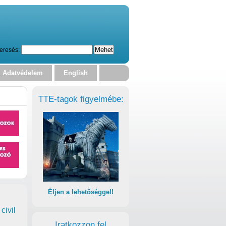
eresés:
Adatvédelem
English
TTE-tagok figyelmébe:
Éljen a lehetőséggel!
civil
Iratkozzon fel