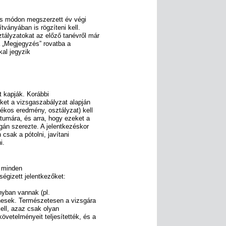
ás módon megszerzett év végi
ítványában is rögzíteni kell.
tályzatokat az előző tanévről már
, a „Megjegyzés” rovatba a
al jegyzik
t kapják. Korábbi
ket a vizsgaszabályzat alapján
ékos eredmény, osztályzat) kell
átumára, és arra, hogy ezeket a
gán szerezte. A jelentkezéskor
csak a pótolni, javítani
i.
e minden
ségizett jelentkezőket:
nyban vannak (pl.
nesek. Természetesen a vizsgára
 kell, azaz csak olyan
övetelményeit teljesítették, és a