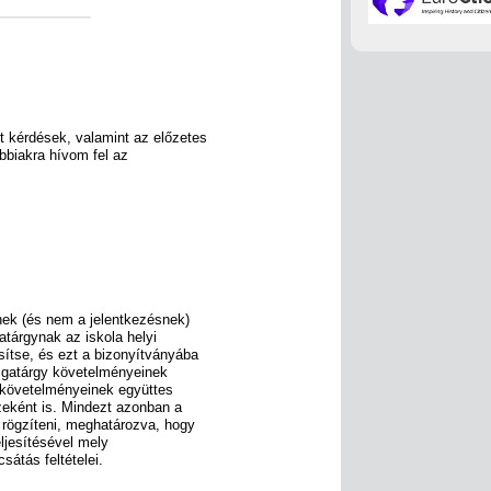
 kérdések, valamint az előzetes
ábbiakra hívom fel az
nek (és nem a jelentkezésnek)
gatárgynak az iskola helyi
sítse, és ezt a bizonyítványába
izsgatárgy követelményeinek
y követelményeinek együttes
szeként is. Mindezt azonban a
 rögzíteni, meghatározva, hogy
ljesítésével mely
sátás feltételei.