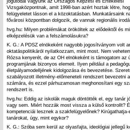
jogutódai vagyunk az Országos Képzési és Értékelési
Vizsgaközpontnak, amit 1998-ban azért hoztak létre, ho
felügyeletet lásson el a közoktatásban. Munkatársaink 
fővárosi központban dolgozik, de vannak regionális irodái
hvg.hu: Milyen problémákat örököltek az elődeiktől és m
elképzelésük van a felszámolásukra?
K. G.: A PDSZ elnökeként nagyobb jogosítványom volt ar
oktatáspolitikáról nyilatkozzam, mint most. Nem vehete
Rózsa kenyerét, de az OH elnökeként is támogatom az 
programjának bizonyos elemeit. Ilyen például a pedagóg
életpályamodelljének kidolgozása és bevezetése. Szere
szabályozott illetmény-előmeneteli rendszert bevezetni
számára, és ezzel párhuzamosan meghonosítani egy sz
rendszert is.
hvg.hu: Eddig az iskolák maguk döntötték el, egy tanár jó
vagy sem. Miért hozzák most vissza a külső kontrollt? 
kompetenciái lesznek a szakfelügyelőnek? Kirúgathatja-e
tanárokat, úgy, mint egykor?
K. G.: Szóba sem kerül az olyasfajta, ideológiai jellegű k