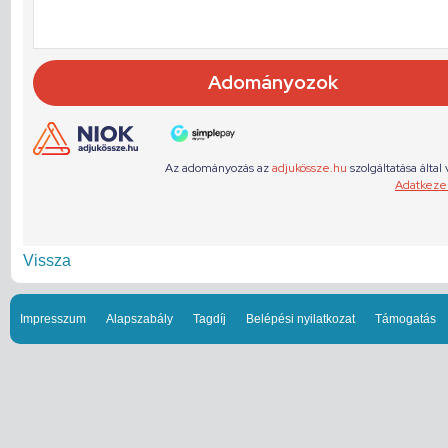
Vissza
Impresszum
Alapszabály
Tagdíj
Belépési nyilatkozat
Támogatás