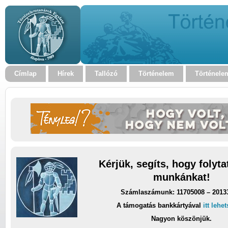
Címlap
Hírek
Tallózó
Történelem
Történele
Kérjük, segíts, hogy folyt
munkánkat!
Számlaszámunk: 11705008 – 2013
A támogatás bankkártyával
itt lehe
Nagyon köszönjük.