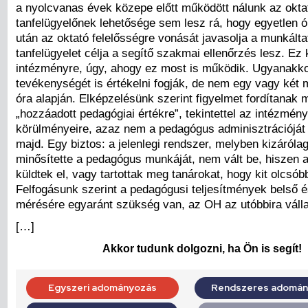
a nyolcvanas évek közepe előtt működött nálunk az okta
tanfelügyelőnek lehetősége sem lesz rá, hogy egyetlen ó
után az oktató felelősségre vonását javasolja a munkálta
tanfelügyelet célja a segítő szakmai ellenőrzés lesz. Ez 
intézményre, úgy, ahogy ez most is működik. Ugyanakk
tevékenységét is értékelni fogják, de nem egy vagy két 
óra alapján. Elképzelésünk szerint figyelmet fordítanak 
„hozzáadott pedagógiai értékre”, tekintettel az intézmény
körülményeire, azaz nem a pedagógus adminisztrációját 
majd. Egy biztos: a jelenlegi rendszer, melyben kizárólag
minősítette a pedagógus munkáját, nem vált be, hiszen 
küldtek el, vagy tartottak meg tanárokat, hogy kit olcsób
Felfogásunk szerint a pedagógusi teljesítmények belső é
mérésére egyaránt szükség van, az OH az utóbbira válla
[…]
Akkor tudunk dolgozni, ha Ön is segít!