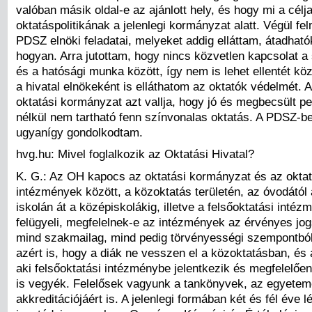
valóban másik oldal-e az ajánlott hely, és hogy mi a célj
oktatáspolitikának a jelenlegi kormányzat alatt. Végül f
PDSZ elnöki feladatai, melyeket addig elláttam, átadható
hogyan. Arra jutottam, hogy nincs közvetlen kapcsolat a
és a hatósági munka között, így nem is lehet ellentét kö
a hivatal elnökeként is elláthatom az oktatók védelmét. A 
oktatási kormányzat azt vallja, hogy jó és megbecsült 
nélkül nem tartható fenn színvonalas oktatás. A PDSZ-b
ugyanígy gondolkodtam.
hvg.hu: Mivel foglalkozik az Oktatási Hivatal?
K. G.: Az OH kapocs az oktatási kormányzat és az oktat
intézmények között, a közoktatás területén, az óvodától 
iskolán át a középiskolákig, illetve a felsőoktatási inté
felügyeli, megfelelnek-e az intézmények az érvényes jo
mind szakmailag, mind pedig törvényességi szempontból
azért is, hogy a diák ne vesszen el a közoktatásban, és 
aki felsőoktatási intézménybe jelentkezik és megfelelően t
is vegyék. Felelősek vagyunk a tankönyvek, az egyetem
akkreditációjáért is. A jelenlegi formában két és fél éve l