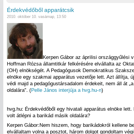
Érdekvédőből apparátcsik
2010. október 10. vasárnap, 13:50
Kerpen Gábor az áprilisi országgyűlési 
Hoffman Rózsa államtitkár felkérésére elvállalta az Oktat
(OH) elnökségét. A Pedagógusok Demokratikus Szaksze
elnöke egy szakmai apparátus vezetője lett. Azt állítja, ú
védi majd a pedagógustársadalom érdekeit, nem áll át „a
oldalára”. (
Pelle János interjúja a hvg.hu-n
)
hvg.hu: Érdekvédőből egy hivatali apparátus elnöke lett.
volt átlépni a barikád másik oldalára?
Kerpen Gábor:Nem hiszem, hogy barikádokról kellene bes
elvállaltam volna a posztot, három dolgot gondoltam végi