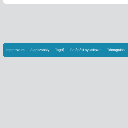
Impresszum
Alapszabály
Tagdíj
Belépési nyilatkozat
Támogatás