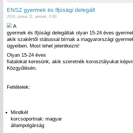
ENSZ gyermek és Ifjúsági delegált
2010. június 11. péntek, 0:00
A
gyermek és Ifjúsági delegáltak olyan 15-24 éves gyermek
akik szakértői státussal bírnak a magyarországi gyermek
ügyeiben. Most lehet jelentkezni!
Olyan 15-24 éves
fiatalokat keresünk, akik szeretnék korosztályukat képv
Közgyűlésén.
Feltételek:
Mindkét
korcsoportnak: magyar
állampolgárság