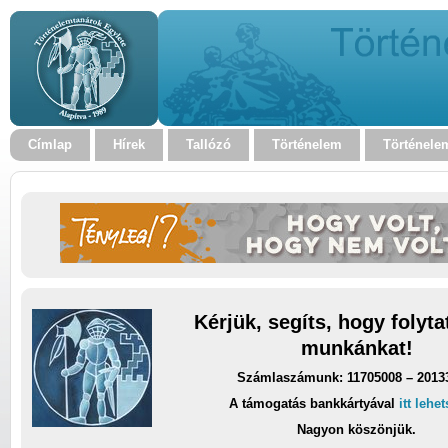
Címlap
Hírek
Tallózó
Történelem
Történele
Kérjük, segíts, hogy folyt
munkánkat!
Számlaszámunk: 11705008 – 2013
A támogatás bankkártyával
itt lehe
Nagyon köszönjük.