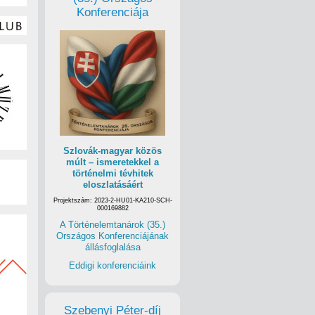
Konferenciája
Szlovák-magyar közös
múlt – ismeretekkel a
történelmi tévhitek
eloszlatásáért
Projektszám: 2023-2-HU01-KA210-SCH-
000169882
A Történelemtanárok (35.)
Országos Konferenciájának
állásfoglalása
Eddigi konferenciáink
Szebenyi Péter-díj