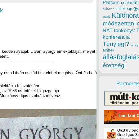
Platform
családtör
gy
emléknap
ek
előadás
Különóra
interjú
módszertani 
tankönyv
NAT
konferencia
Tényleg!?
törvény
álhírek
 kedden avatják Litván György emléktábláját, melyet az 1956-os
állásfoglalá
etett.
érettségi
y és a Litván-család tisztelettel meghívja Önt és barátait
Partnerek
mléktábla felavatására.
, az 1956-os Intézet főigazgatója
l, Munkácsy-díjas szobrászművész