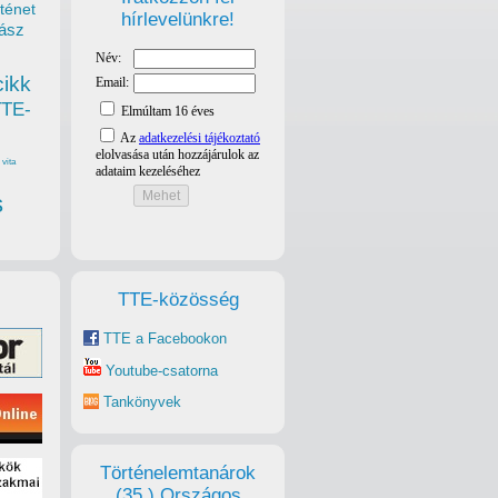
ténet
hírlevelünkre!
ász
cikk
TTE-
vita
s
TTE-közösség
TTE a Facebookon
Youtube-csatorna
Tankönyvek
Történelemtanárok
(35.) Országos