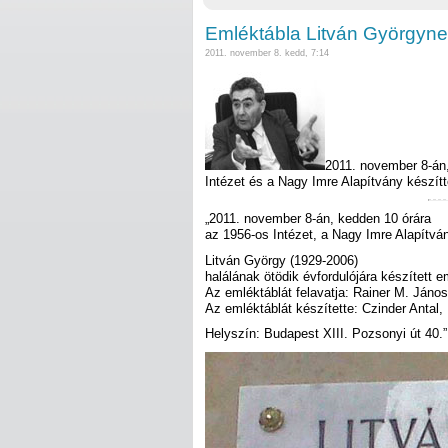
Emléktábla Litván Györgyn
2011. november 8. kedd, 7:14
2011. november 8-án,
Intézet és a Nagy Imre Alapítvány készítt
„2011. november 8-án, kedden 10 órára
az 1956-os Intézet, a Nagy Imre Alapítván
Litván György (1929-2006)
halálának ötödik évfordulójára készített e
Az emléktáblát felavatja: Rainer M. János
Az emléktáblát készítette: Czinder Anta
Helyszín: Budapest XIII. Pozsonyi út 40.”