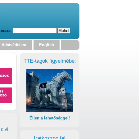
eresés:
Adatvédelem
English
TTE-tagok figyelmébe:
Éljen a lehetőséggel!
civil
Iratkozzon fel