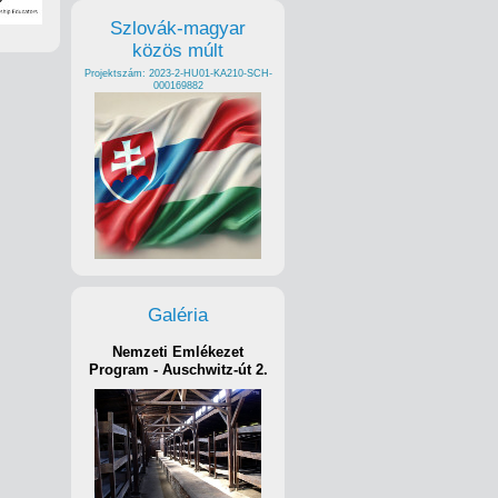
Szlovák-magyar
közös múlt
Projektszám: 2023-2-HU01-KA210-SCH-
000169882
Galéria
Nemzeti Emlékezet
Program - Auschwitz-út 2.