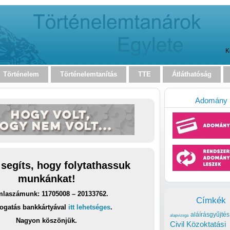
K
Történelem
Történelemtanítás
TTE
Átláthatóság
Adomány
 segíts, hogy folytathassuk
munkánkat!
laszámunk: 11705008 – 20133762.
Címkék
ogatás bankkártyával
itt lehetséges
.
aláírásgyűjtés
alapvizsga
Nagyon köszönjük.
Civil Közoktatási