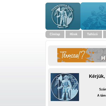
Címlap
Hírek
Tallózó
Kérjük,
Szám
A tám