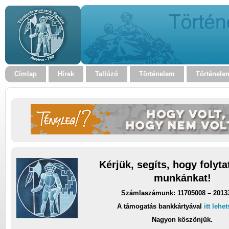
Címlap
Hírek
Tallózó
Történelem
Történele
Kérjük, segíts, hogy folyt
munkánkat!
Számlaszámunk: 11705008 – 2013
A támogatás bankkártyával
itt lehe
Nagyon köszönjük.