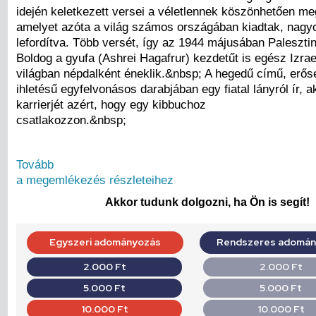
idején keletkezett versei a véletlennek köszönhetően m
amelyet azóta a világ számos országában kiadtak, nagy
lefordítva. Több versét, így az 1944 májusában Palesztin
Boldog a gyufa (Ashrei Hagafrur) kezdetűt is egész Izra
világban népdalként éneklik.&nbsp; A hegedű című, erőse
ihletésű egyfelvonásos darabjában egy fiatal lányról ír, ak
karrierjét azért, hogy egy kibbuchoz
csatlakozzon.&nbsp;
Tovább
a megemlékezés részleteihez
Akkor tudunk dolgozni, ha Ön is segít!