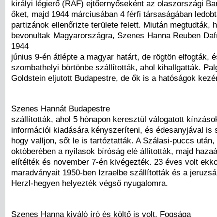
királyi légierő (RAF) ejtőernyőseként az olaszországi Bar
őket, majd 1944 márciusában 4 férfi társaságában ledob
partizánok ellenőrizte területe felett. Miután megtudták,
bevonultak Magyarországra, Szenes Hanna Reuben Daf
1944
június 9-én átlépte a magyar határt, de rögtön elfogták, é
szombathelyi börtönbe szállították, ahol kihallgatták. Pal
Goldstein eljutott Budapestre, de ők is a hatóságok kezér
Szenes Hannát Budapestre
szállították, ahol 5 hónapon keresztül válogatott kínzáso
információi kiadására kényszeríteni, és édesanyjával is
hogy valljon, sőt le is tartóztatták. A Szálasi-puccs után,
októberében a nyilasok bíróság elé állították, majd haza
elítélték és november 7-én kivégezték. 23 éves volt ekko
maradványait 1950-ben Izraelbe szállították és a jeruzsá
Herzl-hegyen helyezték végső nyugalomra.
Szenes Hanna kiváló író és költő is volt. Fogsága