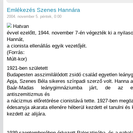
Emlékezés Szenes Hannára
2004. november 5. péntek, 0:00
Hatvan
évvel ezelőtt, 1944. november 7-én végezték ki a nyila
Hannát,
a cionista ellenállás egyik vezetőjét.
(Forrás:
Múlt-kor)
1921-ben született
Budapesten asszimilálódott zsidó család egyetlen leán
Apja, Szenes Béla sikeres színpadi szerző volt. Hanna 
Baár-Madas leánygimnáziumba járt, de az e
antiszemitizmus és
a nácizmus előretörése cionistává tette. 1927-ben megö
édesanyja akarata ellenére héberül kezdett el tanulni és 
kezdett az alijára.
1939 szeptemberében érkezett Palesztinába, és a nahala