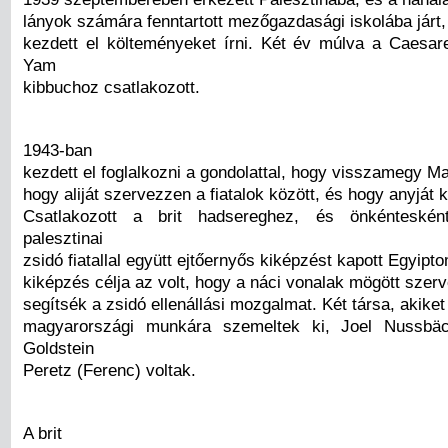
lányok számára fenntartott mezőgazdasági iskolába járt,
kezdett el költeményeket írni. Két év múlva a Caesare
Yam
kibbuchoz csatlakozott.
1943-ban
kezdett el foglalkozni a gondolattal, hogy visszamegy M
hogy aliját szervezzen a fiatalok között, és hogy anyját 
Csatlakozott a brit hadsereghez, és önkénteskén
palesztinai
zsidó fiatallal együtt ejtőernyős kiképzést kapott Egyipt
kiképzés célja az volt, hogy a náci vonalak mögött szer
segítsék a zsidó ellenállási mozgalmat. Két társa, akiket 
magyarországi munkára szemeltek ki, Joel Nussbäc
Goldstein
Peretz (Ferenc) voltak.
A brit