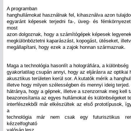
A programban
hanghullámokat használnak fel, kihasználva azon tulajd
egyaránt képesek terjedni fa-, üveg- és fémkörnyeze
most
azon dolgoznak, hogy a számítógépek képesek legyene
megkülönböztetni kaparászást, kopogást, ütéseket, illet
megállapítani, hogy ezek a zajok honnan származnak.
Maga a technológia hasonlít a holográfiára, a különbség
gyakorlatilag csupán annyi, hogy az eljárásra az optikai 
akusztikus területen kerül sor. A kutatók mérik a hanghul
illetve hogy milyen szélességben és mennyi ideig terjed
hátránya, hogy a gépnek, illetve a szenzornak meg kell t
beazonosítania az egyes hullámokat és különbségeket te
interfészekből már elkészültek az első prototípusok, í
a
technológia már nem csak egy futurisztikus re
kézzelfogható
valóság lesz.