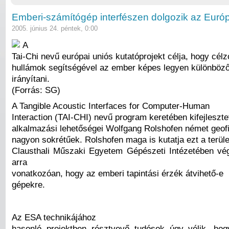
Emberi-számítógép interfészen dolgozik az Európ
2005. június 24. péntek, 0:00
A
Tai-Chi nevű európai uniós kutatóprojekt célja, hogy célz
hullámok segítségével az ember képes legyen különböz
irányítani.
(Forrás: SG)
A Tangible Acoustic Interfaces for Computer-Human
Interaction (TAI-CHI) nevű program keretében kifejleszte
alkalmazási lehetőségei Wolfgang Rolshofen német geofi
nagyon sokrétűek. Rolshofen maga is kutatja ezt a terüle
Clausthali Műszaki Egyetem Gépészeti Intézetében vég
arra
vonatkozóan, hogy az emberi tapintási érzék átvihető-e
gépekre.
Az ESA technikájához
hasonló projektben résztvevő tudósok úgy vélik, ho