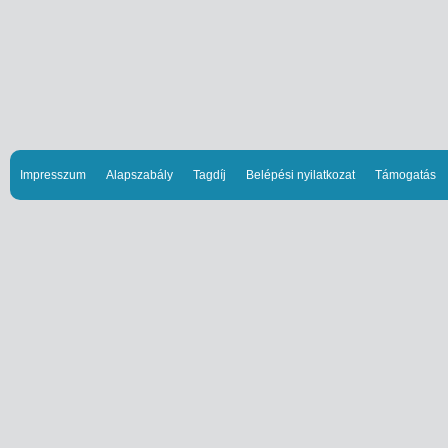
Impresszum
Alapszabály
Tagdíj
Belépési nyilatkozat
Támogatás