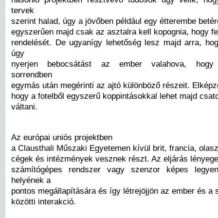
tervek
szerint halad, úgy a jövőben például egy étterembe bet
egyszerűen majd csak az asztalra kell kopognia, hogy f
rendelését. De ugyanígy lehetőség lesz majd arra, hog
úgy
nyerjen bebocsátást az ember valahova, hogy 
sorrendben
egymás után megérinti az ajtó különböző részeit. Elképze
hogy a fotelből egyszerű koppintásokkal lehet majd csat
váltani.
Az európai uniós projektben
a Clausthali Műszaki Egyetemen kívül brit, francia, olasz
cégek és intézmények vesznek részt. Az eljárás lényege
számítógépes rendszer vagy szenzor képes legye
helyének a
pontos megállapítására és így létrejöjjön az ember és a
közötti interakció.