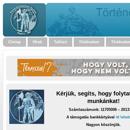
Címlap
Hírek
Tallózó
Történelem
Történele
Kérjük, segíts, hogy folyt
munkánkat!
Számlaszámunk: 11705008 – 2013
A támogatás bankkártyával
itt lehe
Nagyon köszönjük.