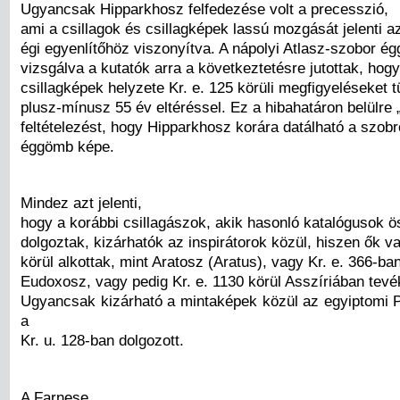
Ugyancsak Hipparkhosz felfedezése volt a precesszió,
ami a csillagok és csillagképek lassú mozgását jelenti a
égi egyenlítőhöz viszonyítva. A nápolyi Atlasz-szobor é
vizsgálva a kutatók arra a következtetésre jutottak, hogy 
csillagképek helyzete Kr. e. 125 körüli megfigyeléseket t
plusz-mínusz 55 év eltéréssel. Ez a hibahatáron belülre 
feltételezést, hogy Hipparkhosz korára datálható a szobr
éggömb képe.
Mindez azt jelenti,
hogy a korábbi csillagászok, akik hasonló katalógusok ö
dolgoztak, kizárhatók az inspirátorok közül, hiszen ők va
körül alkottak, mint Aratosz (Aratus), vagy Kr. e. 366-ba
Eudoxosz, vagy pedig Kr. e. 1130 körül Asszíriában tev
Ugyancsak kizárható a mintaképek közül az egyiptomi P
a
Kr. u. 128-ban dolgozott.
A Farnese