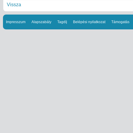
Vissza
Impresszum
Alapszabály
Tagdíj
Belépési nyilatkozat
Támogatás