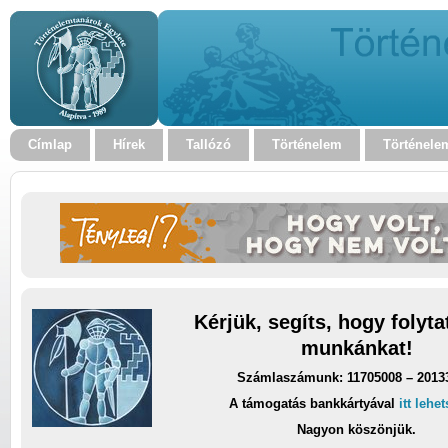
Címlap
Hírek
Tallózó
Történelem
Történele
Kérjük, segíts, hogy folyt
munkánkat!
Számlaszámunk: 11705008 – 2013
A támogatás bankkártyával
itt lehe
Nagyon köszönjük.