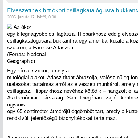
Elveszettnek hitt ókori csillagkatalógusra bukkan
2005. január 17. hétfő, 0:00
Az ókor
egyik legnagyobb csillagásza, Hipparkhosz eddig elvesze
csillagkatalógusára bukkant rá egy amerikai kutató a köz
szobron, a Farnese Atlaszon.
(Forrás: National
Geographic)
Egy római szobor, amely a
mitológiai alakot, Atlasz titánt ábrázolja, valószínűleg fo
utalásokat tartalmaz arról az elveszett munkáról, amely 
csillagász, Hipparkhosz nevéhez kötődik – hangzott el a
Asztronómiai Társaság San Diegóban zajló konferen
ugyanis
egy 65 centiméter átmérőjű éggömböt tart, amely a kutta
rendkívüli jelentőségű bizonyítékokat tartalmaz.
A mitológia szerint Atlasz a vállán cipelte az égboltot,