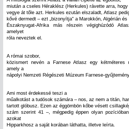
miután a cseles Héraklész (Herkules) rávette arra, hogy 
vegye át tőle azt. Herkules ezután elszaladt, Atlasz pedi
kővé dermedt – ezt „bizonyítja” a Marokkón, Algérián és
Északnyugat-Afrika más részein végighúzódó Atla
amelyet
róla neveztek el.
A római szobor,
közismert nevén a Farnese Atlasz egy kétméteres 
amely a
nápolyi Nemzeti Régészeti Múzeum Farnese-gyűjteményé
Ami most érdekessé teszi a
műalkotást a tudósok számára – nos, az nem a titán, ha
tartott glóbusz. Ezen az éggömbön kőbe vésett csillagké
szám szerint 41 –, mégpedig éppen olyan pozícióban
azokat
Hipparkhosz a saját korában láthatta, illetve leírta.