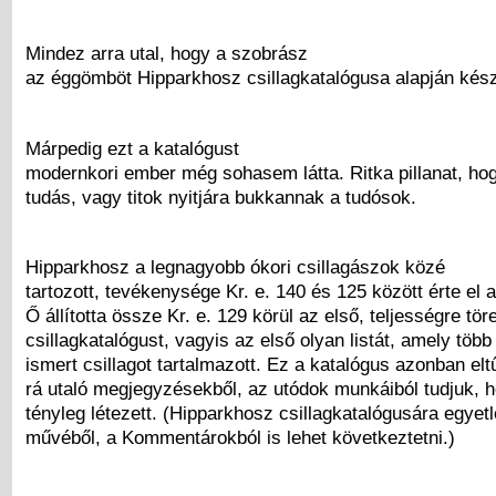
Mindez arra utal, hogy a szobrász
az éggömböt Hipparkhosz csillagkatalógusa alapján készí
Márpedig ezt a katalógust
modernkori ember még sohasem látta. Ritka pillanat, hog
tudás, vagy titok nyitjára bukkannak a tudósok.
Hipparkhosz a legnagyobb ókori csillagászok közé
tartozott, tevékenysége Kr. e. 140 és 125 között érte el 
Ő állította össze Kr. e. 129 körül az első, teljességre tö
csillagkatalógust, vagyis az első olyan listát, amely több
ismert csillagot tartalmazott. Ez a katalógus azonban elt
rá utaló megjegyzésekből, az utódok munkáiból tudjuk, 
tényleg létezett. (Hipparkhosz csillagkatalógusára egyet
művéből, a Kommentárokból is lehet következtetni.)