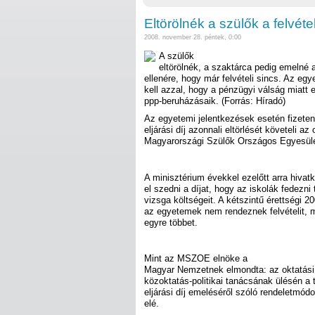
Eltörölnék a szülők a felvételi
2008. november 28. péntek, 0:00
A szülők
eltörölnék, a szaktárca pedig emelné a 
ellenére, hogy már felvételi sincs. Az e
kell azzal, hogy a pénzügyi válság miatt 
ppp-beruházásaik. (Forrás: Híradó)
Az egyetemi jelentkezések esetén fizetend
eljárási díj azonnali eltörlését követeli az 
Magyarországi Szülők Országos Egyesül
A minisztérium évekkel ezelőtt arra hivat
el szedni a díjat, hogy az iskolák fedezni 
vizsga költségeit. A kétszintű érettségi 
az egyetemek nem rendeznek felvételit, mé
egyre többet.
Mint az MSZOE elnöke a
Magyar Nemzetnek elmondta: az oktatási
közoktatás-politikai tanácsának ülésén a t
eljárási díj emeléséről szóló rendeletmódos
elé.