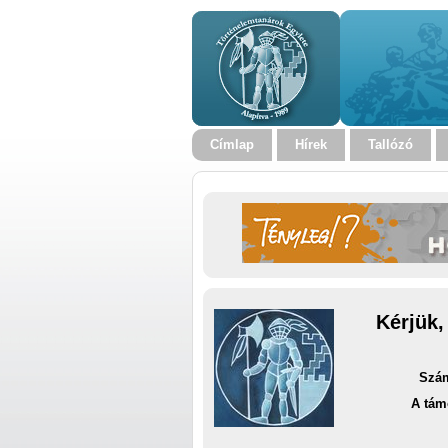
Címlap
Hírek
Tallózó
Kérjük,
Szám
A tám