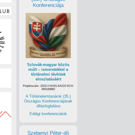
Konferenciája
Szlovák-magyar közös
múlt – ismeretekkel a
történelmi tévhitek
eloszlatásáért
Projektszám: 2023-2-HU01-KA210-SCH-
000169882
A Történelemtanárok (35.)
Országos Konferenciájának
állásfoglalása
Eddigi konferenciáink
Szebenyi Péter-díj