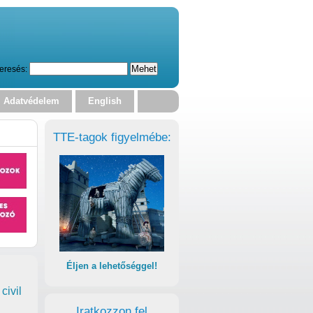
eresés:
Adatvédelem
English
TTE-tagok figyelmébe:
Éljen a lehetőséggel!
civil
Iratkozzon fel