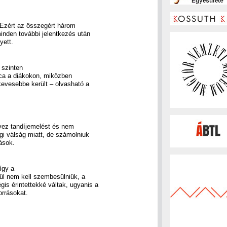
. Ezért az összegért három
minden további jelentkezés után
yett.
 szinten
tárca a diákokon, miközben
kevesebbe került – olvasható a
rvez tandíjemelést és nem
gi válság miatt, de számolniuk
ások.
így a
ül nem kell szembesülniük, a
is érintettekké váltak, ugyanis a
orrásokat.