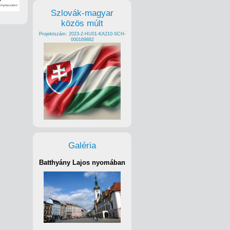
Szlovák-magyar
közös múlt
Projektszám: 2023-2-HU01-KA210-SCH-
000169882
Galéria
Batthyány Lajos nyomában