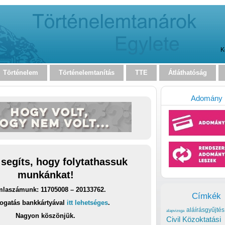
K
Történelem
Történelemtanítás
TTE
Átláthatóság
Adomány
 segíts, hogy folytathassuk
munkánkat!
laszámunk: 11705008 – 20133762.
Címkék
ogatás bankkártyával
itt lehetséges
.
aláírásgyűjtés
alapvizsga
Nagyon köszönjük.
Civil Közoktatási