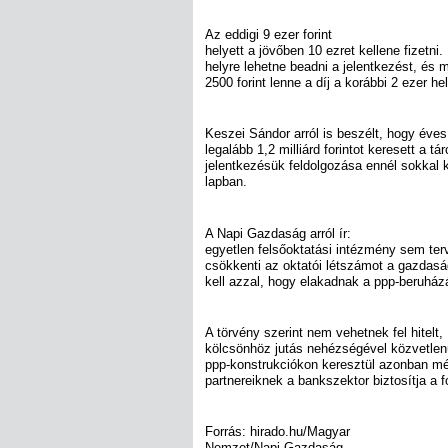
Az eddigi 9 ezer forint
helyett a jövőben 10 ezret kellene fizetni
helyre lehetne beadni a jelentkezést, és 
2500 forint lenne a díj a korábbi 2 ezer hel
Keszei Sándor arról is beszélt, hogy éves
legalább 1,2 milliárd forintot keresett a 
jelentkezésük feldolgozása ennél sokkal 
lapban.
A Napi Gazdaság arról ír:
egyetlen felsőoktatási intézmény sem te
csökkenti az oktatói létszámot a gazdasá
kell azzal, hogy elakadnak a ppp-beruház
A törvény szerint nem vehetnek fel hitelt, 
kölcsönhöz jutás nehézségével közvetlen
ppp-konstrukciókon keresztül azonban még
partnereiknek a bankszektor biztosítja a f
Forrás: hirado.hu/Magyar
Nemzet/Napi Gazdaság