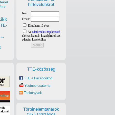
ténet
hírlevelünkre!
ász
cikk
TTE-
vita
s
TTE-közösség
TTE a Facebookon
Youtube-csatorna
Tankönyvek
Történelemtanárok
(35.) Országos