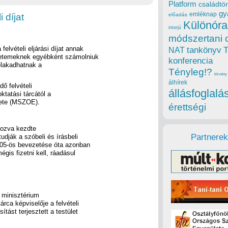
Platform
családtör
gy
emléknap
 díjat
előadás
Különóra
interjú
módszertani 
felvételi eljárási díjat annak
tankönyv
NAT
gyetemeknek egyébként számolniuk
konferencia
elakadhatnak a
Tényleg!?
törvény
álhírek
ő felvételi
állásfoglalá
oktatási tárcától a
ete (MSZOE).
érettségi
kozva kezdte
Partnerek
tudják a szóbeli és írásbeli
2005-ös bevezetése óta azonban
gis fizetni kell, ráadásul
 minisztérium
árca képviselője a felvételi
ítást terjesztett a testület