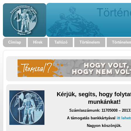
Címlap
Hírek
Tallózó
Történelem
Történele
Kérjük, segíts, hogy folyt
munkánkat!
Számlaszámunk: 11705008 – 2013
A támogatás bankkártyával
itt lehe
Nagyon köszönjük.