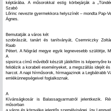
képtárába. A műsorokkal estig körbejárják a „Tündé
Szabó
Lőrinc nevezte gyermekkora helyszínét – mondta Pap-V
Ágnes.
Bemutatják a város két
szobrászát, tanárt és tanítványát, Csemniczky Zolt
Raab
Pétert. A Nógrád megye egyik legnevesebb szülöttje, 
A
sipsirica című művéből készült játékfilm is képernyőre ke
felidézik a korabeli eseményeket, a megszállás idejét é
harcot. A napi hírműsorok, hírmagazinok a Legbátrabb V
emlékünnepségeivel foglalkoznak.
A
Kívánságkosár is Balassagyarmatról jelentkezik. R
műsorban
a város és környéke jelentős személyiségei, így Lengye