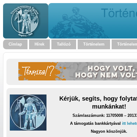
Címlap
Hírek
Tallózó
Történelem
Történele
Kérjük, segíts, hogy folyt
munkánkat!
Számlaszámunk: 11705008 – 2013
A támogatás bankkártyával
itt lehe
Nagyon köszönjük.