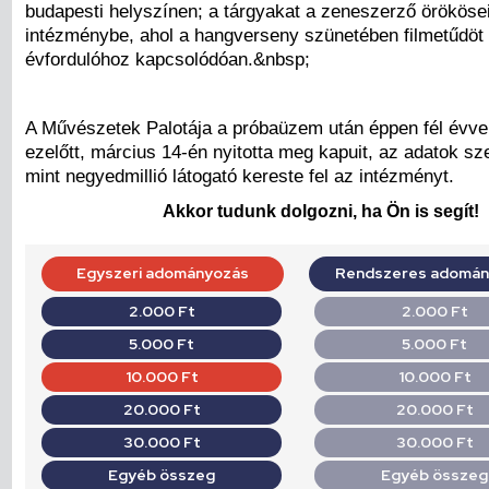
budapesti helyszínen; a tárgyakat a zeneszerző örököse
intézménybe, ahol a hangverseny szünetében filmetűdöt 
évfordulóhoz kapcsolódóan.&nbsp;
A Művészetek Palotája a próbaüzem után éppen fél évve
ezelőtt, március 14-én nyitotta meg kapuit, az adatok sze
mint negyedmillió látogató kereste fel az intézményt.
Akkor tudunk dolgozni, ha Ön is segít!