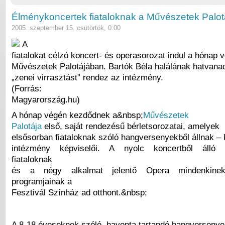
Élménykoncertek fiataloknak a Művészetek Palo
2005. szeptember 15. csütörtök, 0:00
A
fiatalokat célzó koncert- és operasorozat indul a hónap 
Művészetek Palotájában. Bartók Béla halálának hatvanad
„zenei virrasztást” rendez az intézmény.
(Forrás:
Magyarország.hu)
A hónap végén kezdődnek a&nbsp;
Művészetek
Palotája
első, saját rendezésű bérletsorozatai, amelyek
elsősorban fiataloknak szóló hangversenyekből állnak – 
intézmény képviselői. A nyolc koncertből álló 
fiataloknak
és a négy alkalmat jelentő Opera mindenkine
programjainak a
Fesztivál Színház ad otthont.&nbsp;
A 8-18 éveseknek szóló, havonta tartandó hangversenye