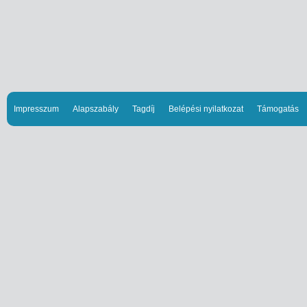
Impresszum
Alapszabály
Tagdíj
Belépési nyilatkozat
Támogatás