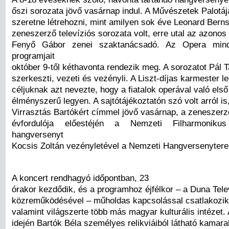
őszi sorozata jövő vasárnap indul. A Művészetek Palotáj
szeretne létrehozni, mint amilyen sok éve Leonard Berns
zeneszerző televíziós sorozata volt, erre utal az azono
Fenyő Gábor zenei szaktanácsadó. Az Opera minde
programjait
október 9-től kéthavonta rendezik meg. A sorozatot Pál
szerkeszti, vezeti és vezényli. A Liszt-díjas karmester l
céljuknak azt nevezte, hogy a fiatalok operával való első
élményszerű legyen. A sajtótájékoztatón szó volt arról is
Virrasztás Bartókért címmel jövő vasárnap, a zeneszerz
évfordulója előestéjén a Nemzeti Filharmonik
hangversenyt
Kocsis Zoltán vezényletével a Nemzeti Hangversenyter
A koncert rendhagyó időpontban, 23
órakor kezdődik, és a programhoz éjfélkor – a Duna Tele
közreműködésével – műholdas kapcsolással csatlakozik
valamint világszerte több más magyar kulturális intézet
idején Bartók Béla személyes relikviáiból látható kamarak