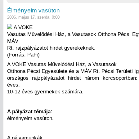
Élményeim vasúton
2006. május 17. szerda, 0:00
A VOKE
Vasutas Művelődési Ház, a Vasutasok Otthona Pécsi Eg
MÁV
Rt. rajzpályázatot hirdet gyerekeknek.
(Forrás: PaFi)
A VOKE Vasutas Művelődési Ház, a Vasutasok
Otthona Pécsi Egyesülete és a MÁV Rt. Pécsi Területi I
országos rajzpályázatot hirdet három korcsoportban
éves,
10-12 éves gyermekek számára.
A pályázat témája:
élményeim vasúton.
A pályamunkák