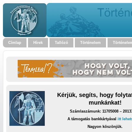
Címlap
Hírek
Tallózó
Történelem
Történele
Kérjük, segíts, hogy folyt
munkánkat!
Számlaszámunk: 11705008 – 2013
A támogatás bankkártyával
itt lehe
Nagyon köszönjük.