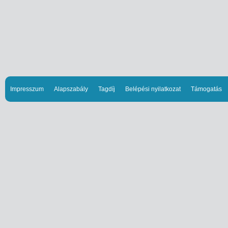
Impresszum
Alapszabály
Tagdíj
Belépési nyilatkozat
Támogatás