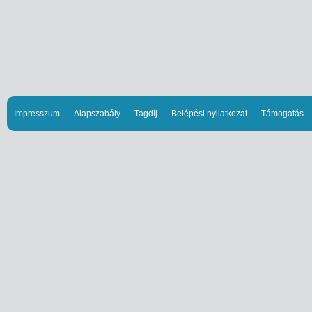
Impresszum
Alapszabály
Tagdíj
Belépési nyilatkozat
Támogatás