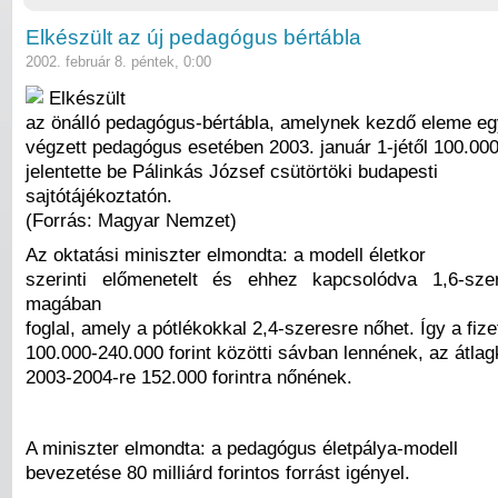
Elkészült az új pedagógus bértábla
2002. február 8. péntek, 0:00
Elkészült
az önálló pedagógus-bértábla, amelynek kezdő eleme e
végzett pedagógus esetében 2003. január 1-jétől 100.000 
jelentette be Pálinkás József csütörtöki budapesti
sajtótájékoztatón.
(Forrás: Magyar Nemzet)
Az oktatási miniszter elmondta: a modell életkor
szerinti előmenetelt és ehhez kapcsolódva 1,6-sze
magában
foglal, amely a pótlékokkal 2,4-szeresre nőhet. Így a fiz
100.000-240.000 forint közötti sávban lennének, az átla
2003-2004-re 152.000 forintra nőnének.
A miniszter elmondta: a pedagógus életpálya-modell
bevezetése 80 milliárd forintos forrást igényel.