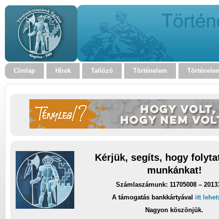
Címlap
Hírek
Tallózó
Történelem
Történele
Kérjük, segíts, hogy folyt
munkánkat!
Számlaszámunk: 11705008 – 2013
A támogatás bankkártyával
itt lehe
Nagyon köszönjük.