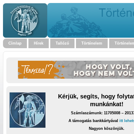
Címlap
Hírek
Tallózó
Történelem
Történele
Kérjük, segíts, hogy folyt
munkánkat!
Számlaszámunk: 11705008 – 2013
A támogatás bankkártyával
itt lehe
Nagyon köszönjük.