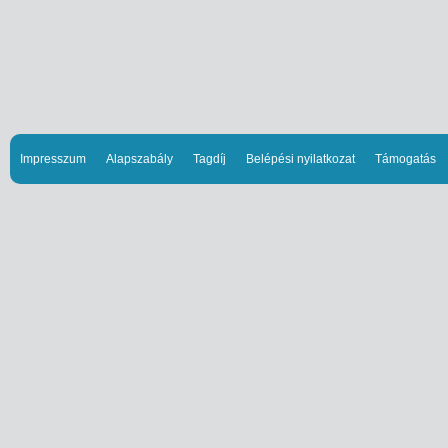
Impresszum
Alapszabály
Tagdíj
Belépési nyilatkozat
Támogatás