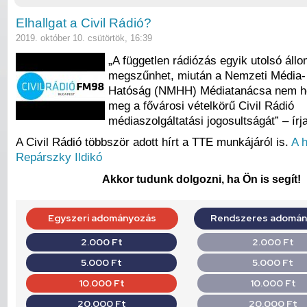
Elhallgat a Civil Rádió?
2019. október 10. csütörtök, 16:39
„A független rádiózás egyik utolsó áll
megszűnhet, miután a Nemzeti Média- 
Hatóság (NMHH) Médiatanácsa nem ho
meg a fővárosi vételkörű Civil Rádió
médiaszolgáltatási jogosultságát” – ír
A Civil Rádió többször adott hírt a TTE munkájáról is.
A 
Repárszky Ildikó
Akkor tudunk dolgozni, ha Ön is segít!