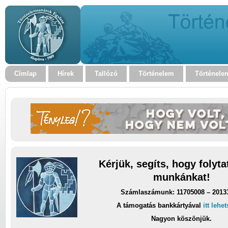
Címlap
Hírek
Tallózó
Történelem
Történele
Kérjük, segíts, hogy folyt
munkánkat!
Számlaszámunk: 11705008 – 2013
A támogatás bankkártyával
itt lehe
Nagyon köszönjük.