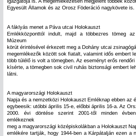
igazgatója is. A megemlékezésen megjelent többek közöt
Egyesült Államok és az Orosz Föderáció nagykövete is.
A fáklyás menet a Páva utcai Holokauszt
Emlékközponttól indult, majd a többezres tömeg az
Múzeum
körút érintésével érkezett meg a Dohány utcai zsinagóg
megemlékezők között sok fiatalt, valamint idős embert leh
több túlélő is volt a tömegben. Az eseményt erős rendőri 
kísérte, a tömegben sok civil ruhás biztonsági embert leh
látni.
A magyarországi Holokauszt
Napja és a nemzetközi Holokauszt Emléknap ebben az é
egybeesik: utóbbi április 15-e, előbbi április 16-a. Az O
2000. évi döntése szerint 2001-től minden évben
emlékeznek
meg a magyarországi középiskolákban a Holokauszt Nap
emlékére tartják, hogy 1944-ben a Kárpátalján ezen a 