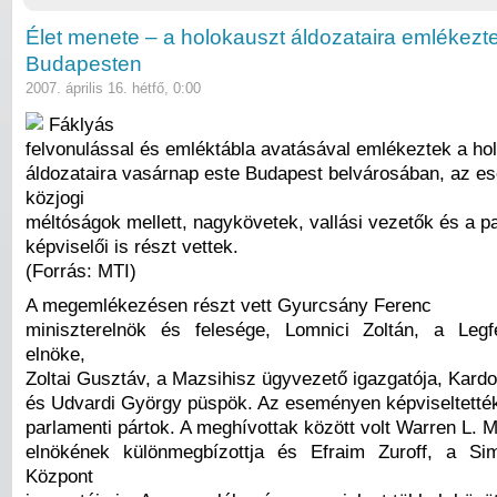
Élet menete – a holokauszt áldozataira emlékezt
Budapesten
2007. április 16. hétfő, 0:00
Fáklyás
felvonulással és emléktábla avatásával emlékeztek a ho
áldozataira vasárnap este Budapest belvárosában, az 
közjogi
méltóságok mellett, nagykövetek, vallási vezetők és a p
képviselői is részt vettek.
(Forrás: MTI)
A megemlékezésen részt vett Gyurcsány Ferenc
miniszterelnök és felesége, Lomnici Zoltán, a Legf
elnöke,
Zoltai Gusztáv, a Mazsihisz ügyvezető igazgatója, Kardo
és Udvardi György püspök. Az eseményen képviseltetté
parlamenti pártok. A meghívottak között volt Warren L. M
elnökének különmegbízottja és Efraim Zuroff, a Si
Központ