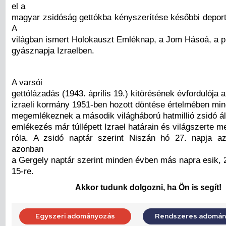
el a
magyar zsidóság gettókba kényszerítése későbbi deportá
A
világban ismert Holokauszt Emléknap, a Jom Hásoá, a p
gyásznapja Izraelben.
A varsói
gettólázadás (1943. április 19.) kitörésének évfordulója 
izraeli kormány 1951-ben hozott döntése értelmében mi
megemlékeznek a második világháború hatmillió zsidó ál
emlékezés már túllépett Izrael határain és világszerte
róla. A zsidó naptár szerint Niszán hó 27. napja a
azonban
a Gergely naptár szerint minden évben más napra esik, 2
15-re.
Akkor tudunk dolgozni, ha Ön is segít!