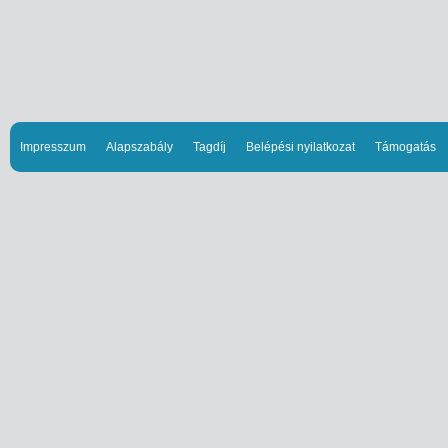
Impresszum
Alapszabály
Tagdíj
Belépési nyilatkozat
Támogatás