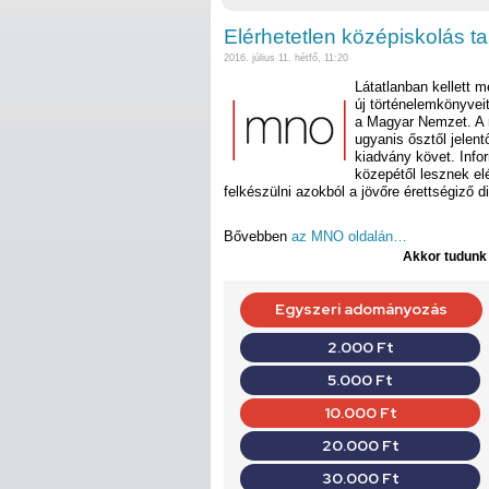
Elérhetetlen középiskolás 
2016. július 11. hétfő, 11:20
Látatlanban kellett 
új történelemkönyvei
a Magyar Nemzet. A r
ugyanis ősztől jelen
kiadvány követ. Info
közepétől lesznek el
felkészülni azokból a jövőre érettségiző d
Bővebben
az MNO oldalán…
Akkor tudunk d