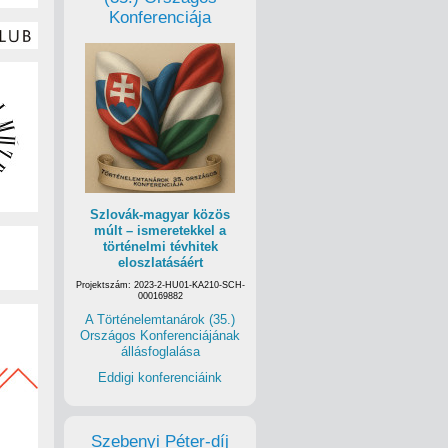
Konferenciája
Szlovák-magyar közös
múlt – ismeretekkel a
történelmi tévhitek
eloszlatásáért
Projektszám: 2023-2-HU01-KA210-SCH-
000169882
A Történelemtanárok (35.)
Országos Konferenciájának
állásfoglalása
Eddigi konferenciáink
Szebenyi Péter-díj