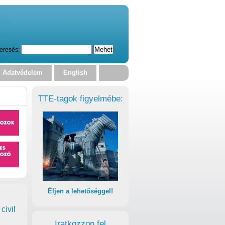
eresés:
Adatvédelem
English
TTE-tagok figyelmébe:
Éljen a lehetőséggel!
civil
Iratkozzon fel