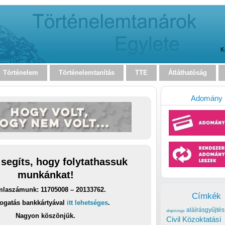
K
Történelem
Történelemtanítás
TTE
Átláthatóság
Adomány
 segíts, hogy folytathassuk
munkánkat!
laszámunk: 11705008 – 20133762.
Címkék
ogatás bankkártyával
itt lehetséges
.
aláírásgyűjtés
alapvizsga
Nagyon köszönjük.
Civil Közoktatási