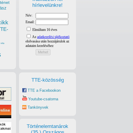
ténet
hírlevelünkre!
ász
cikk
TTE-
vita
s
TTE-közösség
TTE a Facebookon
Youtube-csatorna
Tankönyvek
Történelemtanárok
(35.) Országos