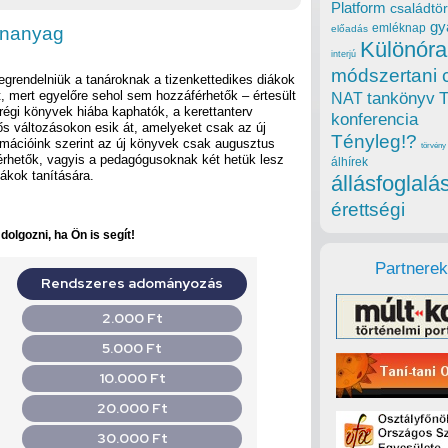
Platform
családtör
gy
emléknap
tananyag
előadás
Különóra
interjú
módszertani 
megrendelniük a tanároknak a tizenkettedikes diákok
t, mert egyelőre sehol sem hozzáférhetők – értesült
tankönyv
NAT
égi könyvek hiába kaphatók, a kerettanterv
konferencia
tős változásokon esik át, amelyeket csak az új
Tényleg!?
rmációink szerint az új könyvek csak augusztus
törvény
érhetők, vagyis a pedagógusoknak két hetük lesz
álhírek
iákok tanítására.
állásfoglalá
érettségi
olgozni, ha Ön is segít!
Partnerek