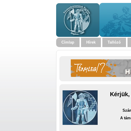
Címlap
Hírek
Tallózó
Kérjük,
Szám
A tám