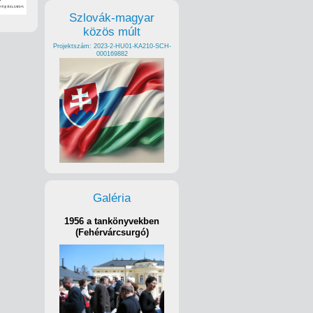
Szlovák-magyar
közös múlt
Projektszám: 2023-2-HU01-KA210-SCH-
000169882
Galéria
1956 a tankönyvekben
(Fehérvárcsurgó)