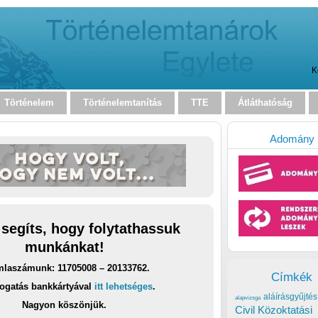
K
Történelem
Történelemtanítás
TTE
Átláthatóság
Adomány
 segíts, hogy folytathassuk
munkánkat!
laszámunk: 11705008 – 20133762.
Címkék
ogatás bankkártyával
itt lehetséges
.
aláírásgyűjtés
alapvizsga
Nagyon köszönjük.
Civil Közoktatási