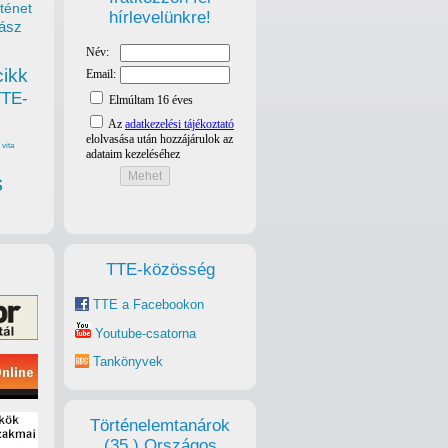
ténet
hírlevelünkre!
ász
cikk
TTE-
vita
s
TTE-közösség
TTE a Facebookon
Youtube-csatorna
Tankönyvek
Történelemtanárok
(35.) Országos