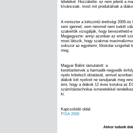
tételeket. Hozzátette: ez nem jelenti a ma
kíváncsiak, most mit produkálnak a diáko
A miniszter a kétszintű érettségi 2005-ös
sem igennel, sem nemmel nem tudott válas
szakértők vizsgálják, hogy bevezethető-e 
Megjegyezte: annyi azonban az emelt sz
most látszik, hogy szakmai maximalizmuss
sokszor az egyetemi, főiskolai szigorlati
meg.
Magyar Bálint rámutatott: a
kerettantervek a harmadik-negyedik évfol
nyelv kötelező oktatását, amivel azonban 
diákok két nyelvet ne tanuljanak meg ren
érni, hogy a diákok 12 éves korukra az 
számítástechnikai ismeretekkel rendelkez
ki.
Kapcsolódó oldal:
PISA 2000
Akkor tudunk dolg