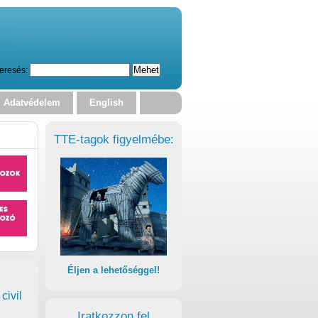
eresés:
Adatvédelem
English
TTE-tagok figyelmébe:
Éljen a lehetőséggel!
civil
Iratkozzon fel