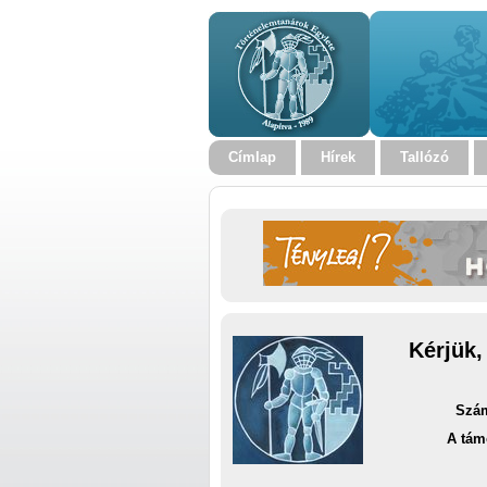
Címlap
Hírek
Tallózó
Kérjük,
Szám
A tám