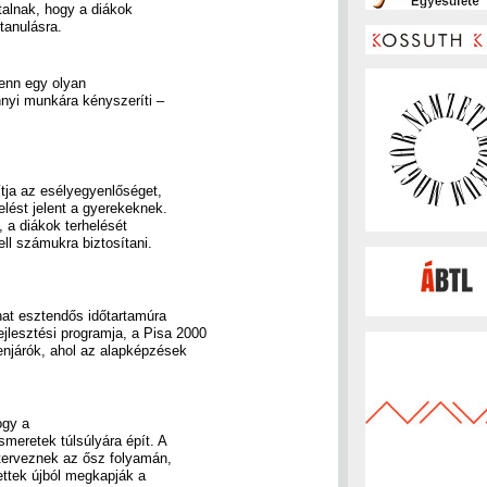
talnak, hogy a diákok
tanulásra.
fenn egy olyan
nnyi munkára kényszeríti –
ítja az esélyegyenlőséget,
lést jelent a gyerekeknek.
, a diákok terhelését
ell számukra biztosítani.
hat esztendős időtartamúra
jlesztési programja, a Pisa 2000
enjárók, ahol az alapképzések
ogy a
ismeretek túlsúlyára épít. A
 terveznek az ősz folyamán,
zettek újból megkapják a