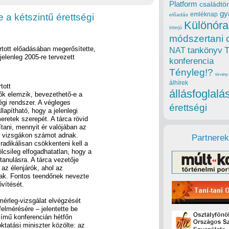
Platform
családtör
gy
emléknap
 a kétszintű érettségi
előadás
Különóra
interjú
módszertani 
artott előadásában megerősítette,
tankönyv
NAT
elenleg 2005-re tervezett
konferencia
Tényleg!?
törvény
álhírek
tott
állásfoglalá
ők elemzik, bevezethető-e a
ségi rendszer. A végleges
érettségi
llapítható, hogy a jelenlegi
eretek szerepét. A tárca rövid
ítani, mennyit ér valójában az
gi vizsgákon számot adnak.
Partnerek
radikálisan csökkenteni kell a
lcsileg elfogadhatatlan, hogy a
tanulásra. A tárca vezetője
 az élenjárók, ahol az
nak. Fontos teendőnek nevezte
vítését.
mérleg-vizsgálat elvégzését
felmérésére – jelentette be
 című konferencián hétfőn
ktatási miniszter közölte: az