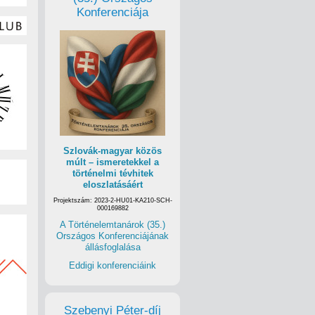
Konferenciája
Szlovák-magyar közös
múlt – ismeretekkel a
történelmi tévhitek
eloszlatásáért
Projektszám: 2023-2-HU01-KA210-SCH-
000169882
A Történelemtanárok (35.)
Országos Konferenciájának
állásfoglalása
Eddigi konferenciáink
Szebenyi Péter-díj