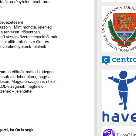
túrák érvénytelenítését, arra
k.
 bevezetésére
zolni. Mint mondta, jelenleg
a tervezett időpontban.
intű vizsgakövetelményekből már
al állították össze őket és
 követelményeknek felelnek
yamon előírják második idegen
csak azt lehet elérni, hogy a
desen. Magyarországon is el kell
ECDL-vizsgának megfelelő
zenek – jelentette
ozni, ha Ön is segít!