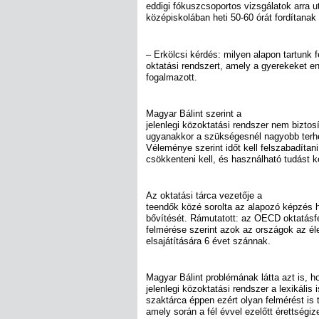
eddigi fókuszcsoportos vizsgálatok arra u
középiskolában heti 50-60 órát fordítanak 
– Erkölcsi kérdés: milyen alapon tartunk 
oktatási rendszert, amely a gyerekeket e
fogalmazott.
Magyar Bálint szerint a
jelenlegi közoktatási rendszer nem biztos
ugyanakkor a szükségesnél nagyobb terhe
Véleménye szerint időt kell felszabadítani
csökkenteni kell, és használható tudást k
Az oktatási tárca vezetője a
teendők közé sorolta az alapozó képzés 
bővítését. Rámutatott: az OECD oktatásfe
felmérése szerint azok az országok az él
elsajátítására 6 évet szánnak.
Magyar Bálint problémának látta azt is, h
jelenlegi közoktatási rendszer a lexikális 
szaktárca éppen ezért olyan felmérést is
amely során a fél évvel ezelőtt érettségi