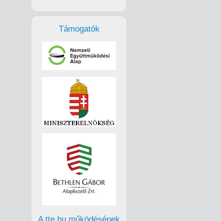
Támogatók
A tte.hu működésének