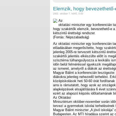
Elemzik, hogy bevezethető-e
2002. október 7. hétfő, 0:00
Az
oktatási miniszter egy konferencián t
hogy szakértők elemzik, bevezethető-e a j
kétszintű érettségi rendszer.
(Forrás: Népszabadság)
Az oktatási miniszter egy konferencián tar
előadásában megerősítette, hogy szakért
jelenleg 2005-re tervezett kétszintű érett
szakértői jelentés elkészülte előtt is megá
szisztéma túlhangsúlyozza a lexikális ism
időn belül felméréssel igyekszik megállap
az ismeret, amelyről a diákok az érettsé
Magyar Bálint a konferencián leszögezte: 
diákokra jelenleg nehezedő terhelést. Erkö
középiskolások heti 50-60 órát fordítanak 
arra is rámutatott, hogy azok az országok
alapképzések elsajátítására 6 évet szán
ezért az alapozó képzés időtartamának bő
Az Oktatási
Minisztérium október-november során idő
tervezi a gyermekek iskolai terhelésének 
Magyar Bálint miniszter „A jövő iskolája”
Budapesten. Az MTI híradása szerint az o