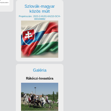
Szlovák-magyar
közös múlt
Projektszám: 2023-2-HU01-KA210-SCH-
000169882
Galéria
Rákóczi-lovastúra