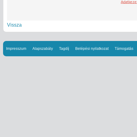
Vissza
Impresszum
Alapszabály
Tagdíj
Belépési nyilatkozat
Támogatás