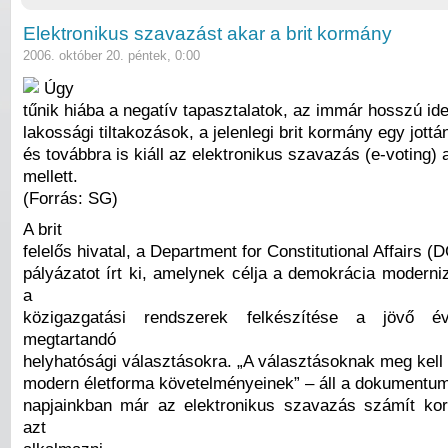
Elektronikus szavazást akar a brit kormány
2006. október 20. péntek, 0:00
Úgy
tűnik hiába a negatív tapasztalatok, az immár hosszú ide
lakossági tiltakozások, a jelenlegi brit kormány egy jott
és továbbra is kiáll az elektronikus szavazás (e-voting)
mellett.
(Forrás: SG)
A brit
felelős hivatal, a Department for Constitutional Affairs (
pályázatot írt ki, amelynek célja a demokrácia moderni
a
közigazgatási rendszerek felkészítése a jövő 
megtartandó
helyhatósági választásokra. „A választásoknak meg kell 
modern életforma követelményeinek” – áll a dokumentu
napjainkban már az elektronikus szavazás számít kor
azt