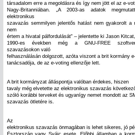
társadalom erre a megoldásra és így nem jött el az e-vot
Nagy-Britanniában. „A 2003-as adatok megmuta
elektronikus
szavazás semmilyen jelentős hatást nem gyakorolt a r
nem
értem a hivatal pálfordulását” – jelentette ki Jason Kitcat
1990-es években még a GNU-FREE szoftver 
szavazásokon való
felhasználásán dolgozott, azóta viszont a brit kormány 
tanácsadója, de az e-voting ellenzője lett.
A brit kormányzat álláspontja valóban érdekes, hiszen
tavaly még elvetette az elektronikus szavazás következő
szóló korábbi terveket és ugyanígy nemet mondott az S
szavazás ötletére is.
Az
elektronikus szavazás önmagában is lehet sikeres, jó pé
Észtország vagy Svájc esete. Előbbi államban a kor