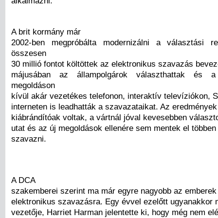
alkalmazni.
A brit kormány már
2002-ben megpróbálta modernizálni a választási re
összesen
30 millió fontot költöttek az elektronikus szavazás beve
májusában az állampolgárok választhattak és 
megoldáson
kívül akár vezetékes telefonon, interaktív televíziókon,
interneten is leadhatták a szavazataikat. Az eredménye
kiábrándítóak voltak, a vártnál jóval kevesebben választo
utat és az új megoldások ellenére sem mentek el többen
szavazni.
A DCA
szakemberei szerint ma már egyre nagyobb az emberek
elektronikus szavazásra. Egy évvel ezelőtt ugyanakkor 
vezetője, Harriet Harman jelentette ki, hogy még nem elé