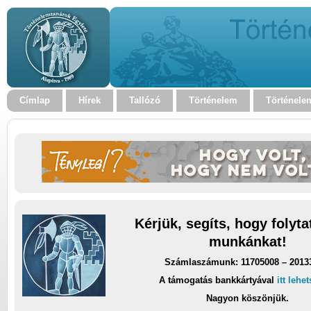
Címlap
Hírek
Tallózó
Történelem
Történele
Kérjük, segíts, hogy folyt
munkánkat!
Számlaszámunk: 11705008 – 2013
A támogatás bankkártyával
itt lehe
Nagyon köszönjük.