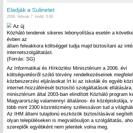
Eladják a Sulinetet
2006. február 7. kedd, 0:00
Az új
Közháló tenderek sikeres lebonyolítása esetén a követ
évben az
állam feleakkora költséggel tudja majd biztosítani az i
internetszolgáltatást.
(Forrás: SG)
Az Informatikai és Hírközlési Minisztérium a 2006. évi
költségvetésről szóló törvény rendelkezéseinek megfele
közbeszerzési eljárásokat írt ki az iskolák és egyéb kö
internet-hozzáférését biztosító szolgáltatások ellátására.
minisztérium által 2003-ban elindított Közháló program 
Magyarország valamennyi általános- és középiskolája, v
több mint 2300 közintézmény szélessávon tud a világhál
Az IHM állami tulajdonú eszközök biztosításával segített
olyan településeken is megvalósuljon a szolgáltatás, ahol
szereplők egyébként nem jelentek volna meg.