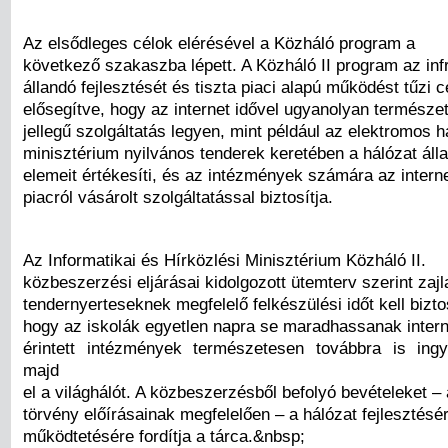
Az elsődleges célok elérésével a Közháló program a
következő szakaszba lépett. A Közháló II program az inf
állandó fejlesztését és tiszta piaci alapú működést tűzi cé
elősegítve, hogy az internet idővel ugyanolyan termész
jellegű szolgáltatás legyen, mint például az elektromos h
minisztérium nyilvános tenderek keretében a hálózat álla
elemeit értékesíti, és az intézmények számára az intern
piacról vásárolt szolgáltatással biztosítja.
Az Informatikai és Hírközlési Minisztérium Közháló II.
közbeszerzési eljárásai kidolgozott ütemterv szerint zajl
tendernyerteseknek megfelelő felkészülési időt kell bizto
hogy az iskolák egyetlen napra se maradhassanak intern
érintett intézmények természetesen továbbra is ing
majd
el a világhálót. A közbeszerzésből befolyó bevételeket – 
törvény előírásainak megfelelően – a hálózat fejlesztésé
működtetésére fordítja a tárca.&nbsp;