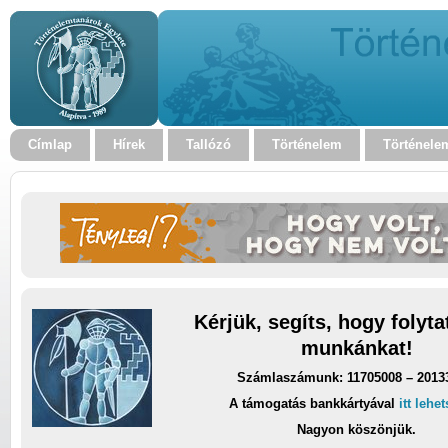
Címlap
Hírek
Tallózó
Történelem
Történele
Kérjük, segíts, hogy folyt
munkánkat!
Számlaszámunk: 11705008 – 2013
A támogatás bankkártyával
itt lehe
Nagyon köszönjük.