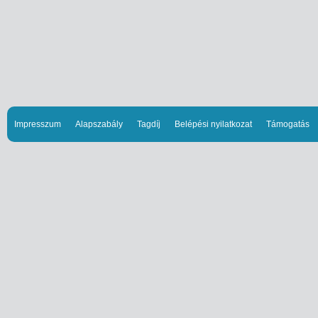
Impresszum
Alapszabály
Tagdíj
Belépési nyilatkozat
Támogatás