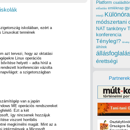
Platform
családtör
gy
emléknap
iskolák
előadás
Különóra
interjú
módszertani 
szigetország iskoláiban, ezért a
tankönyv
NAT
es Linuxokat tennének
konferencia
Tényleg!?
törvény
álhírek
állásfoglalá
m azt tervezi, hogy az oktatási
gépekre Linux operációs
érettségi
bővítése helyett – adta hírül a
rendezett konferencián vázolta
 napvilágot: a szigetországban
Partnerek
n számítógép van a japán
ndows ME operációs rendszereket
gfelelő. Ezt a két
osoft, így nincsenek hozzájuk
tése viszont horribilis
etné megkímélni magát. Mint az a
ási intézmények a Microsoft