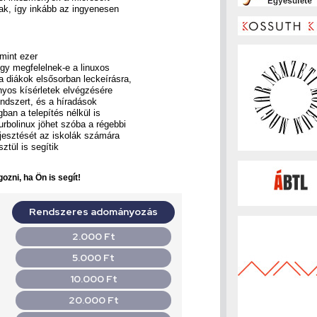
dnak, így inkább az ingyenesen
 mint ezer
ogy megfelelnek-e a linuxos
a diákok elsősorban leckeírásra,
nyos kísérletek elvégzésére
endszert, és a híradások
gban a telepítés nélkül is
urbolinux jöhet szóba a régebbi
jesztését az iskolák számára
ztül is segítik
ozni, ha Ön is segít!