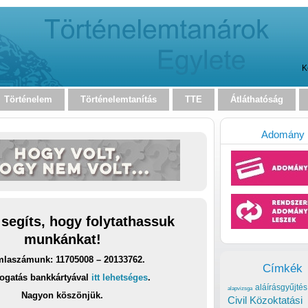
K
Történelem
Történelemtanítás
TTE
Átláthatóság
Adomány
 segíts, hogy folytathassuk
munkánkat!
laszámunk: 11705008 – 20133762.
Címkék
ogatás bankkártyával
itt lehetséges
.
aláírásgyűjtés
alapvizsga
Nagyon köszönjük.
Civil Közoktatási