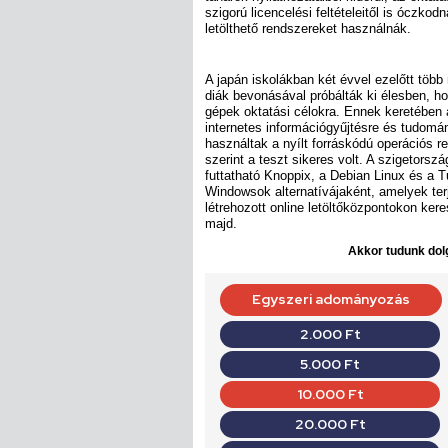
szigorú licencelési feltételeitől is óczko
letölthető rendszereket használnák.
A japán iskolákban két évvel ezelőtt több
diák bevonásával próbálták ki élesben, h
gépek oktatási célokra. Ennek keretében 
internetes információgyűjtésre és tudomá
használtak a nyílt forráskódú operációs r
szerint a teszt sikeres volt. A szigetorszá
futtatható Knoppix, a Debian Linux és a T
Windowsok alternatívájaként, amelyek ter
létrehozott online letöltőközpontokon keres
majd.
Akkor tudunk dolg