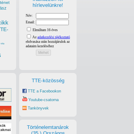
ténet
hírlevelünkre!
ász
cikk
TTE-
vita
s
TTE-közösség
TTE a Facebookon
Youtube-csatorna
Tankönyvek
Történelemtanárok
(35.) Országos