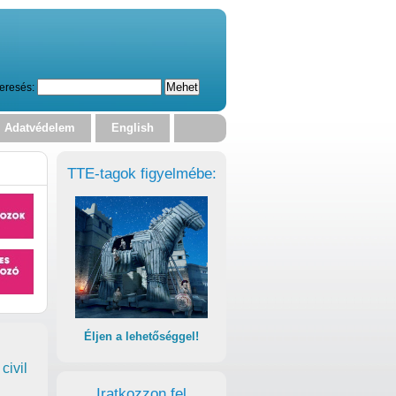
eresés:
Adatvédelem
English
TTE-tagok figyelmébe:
Éljen a lehetőséggel!
civil
Iratkozzon fel