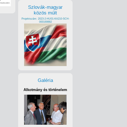
Szlovák-magyar
közös múlt
Projektszám: 2023-2-HU01-KA210-SCH-
000169882
Galéria
Alkotmány és történelem