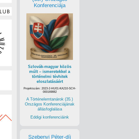
Konferenciája
Szlovák-magyar közös
múlt – ismeretekkel a
történelmi tévhitek
eloszlatásáért
Projektszám: 2023-2-HU01-KA210-SCH-
000169882
A Történelemtanárok (35.)
Országos Konferenciájának
állásfoglalása
Eddigi konferenciáink
Szebenyi Péter-díj