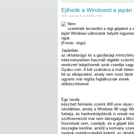
Ejthetik a Windowst a japán 
2007. március 8. csütörtök, 0:00
Nem
szeretnék lecserélni a régi gépeket a 
lejárt Windows-változatok helyett ingyen
rájuk.
(Forrás: origo)
Japánban
az oktatásügyi és a gazdasági minisztériu
intézményekben használt régebbi számító
rendszert telepítsenek azok cserélje vagy 
Gyaku.com. A két szaktárca a múlt héten 
fel az elképzelést, amely nem most látott
ugyanis már régóta foglalkoznak ennek
előkészítésével.
Egy tavaly
készített felmérés szerint 400 ezer olya
iskolákban, amely a Windows 98 vagy Wi
futtatja, és hardverkiépítésük is ennek me
szoftververziót már nem támogatja a Micr
frissítések sem, cseréjük, és a gépek bőví
összegbe kerülne, amitől a kormány szer
tanárok nyilatkozataiból kiderül, az oktat