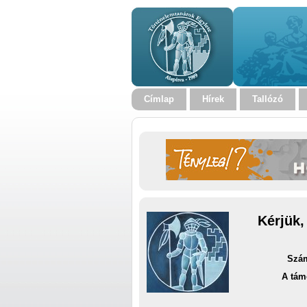
Címlap
Hírek
Tallózó
Kérjük,
Szám
A tám