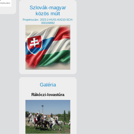
Szlovák-magyar
közös múlt
Projektszám: 2023-2-HU01-KA210-SCH-
000169882
Galéria
Rákóczi-lovastúra