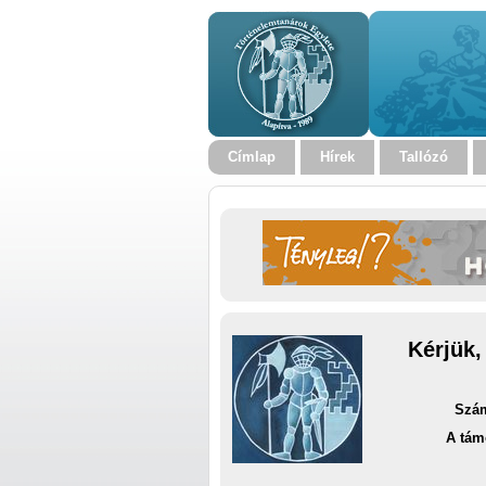
Címlap
Hírek
Tallózó
Kérjük,
Szám
A tám