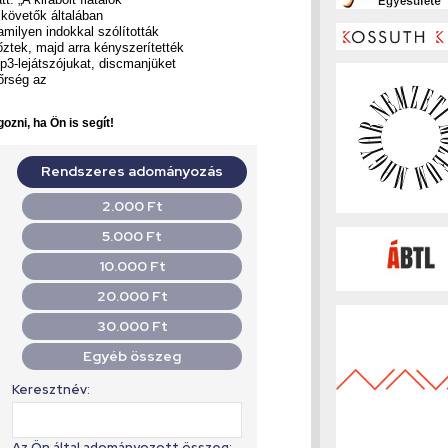
lkövetők általában
lamilyen indokkal szólították
ztek, majd arra kényszerítették
mp3-lejátszójukat, discmanjüket
őrség az
ozni, ha Ön is segít!