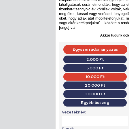
kihallgatásuk során elmondták, hogy az e
tizenhat-tizennyolc év körüliek voltak, va
meg őket, késsel vagy veréssel fenyegető
őket, hogy adják átát mobiltelefonjukat, 
vagy akár kerékpárjukat” – közölte a rend
[origo]-val.
Akkor tudunk dolg