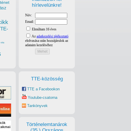
ténet
hírlevelünkre!
ász
cikk
TTE-
vita
s
TTE-közösség
TTE a Facebookon
Youtube-csatorna
Tankönyvek
Történelemtanárok
(35.) Országos