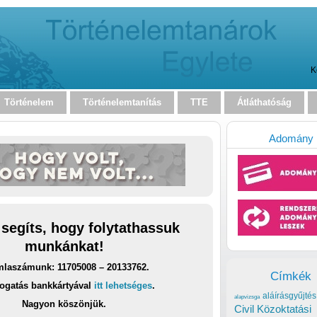
K
Történelem
Történelemtanítás
TTE
Átláthatóság
Adomány
 segíts, hogy folytathassuk
munkánkat!
laszámunk: 11705008 – 20133762.
Címkék
ogatás bankkártyával
itt lehetséges
.
aláírásgyűjtés
alapvizsga
Nagyon köszönjük.
Civil Közoktatási