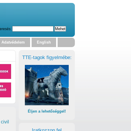
eresés:
Adatvédelem
English
TTE-tagok figyelmébe:
Éljen a lehetőséggel!
civil
Iratkozzon fel