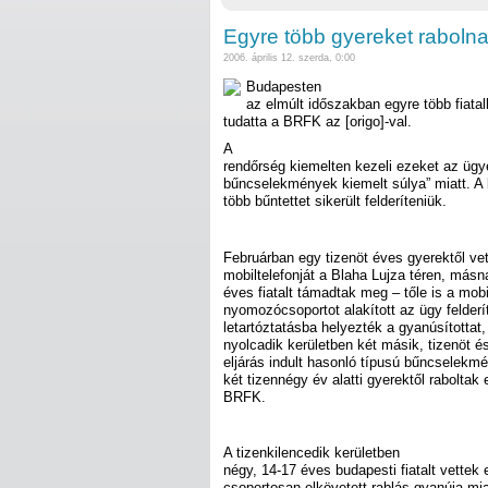
Egyre több gyereket rabolna
2006. április 12. szerda, 0:00
Budapesten
az elmúlt időszakban egyre több fiatal
tudatta a BRFK az [origo]-val.
A
rendőrség kiemelten kezeli ezeket az ügye
bűncselekmények kiemelt súlya” miatt. A 
több bűntettet sikerült felderíteniük.
Februárban egy tizenöt éves gyerektől vet
mobiltelefonját a Blaha Lujza téren, másn
éves fiatalt támadtak meg – tőle is a mobi
nyomozócsoportot alakított az ügy felderí
letartóztatásba helyezték a gyanúsítottat,
nyolcadik kerületben két másik, tizenöt és 
eljárás indult hasonló típusú bűncselekmé
két tizennégy év alatti gyerektől raboltak 
BRFK.
A tizenkilencedik kerületben
négy, 14-17 éves budapesti fiatalt vettek 
csoportosan elkövetett rablás gyanúja miatt