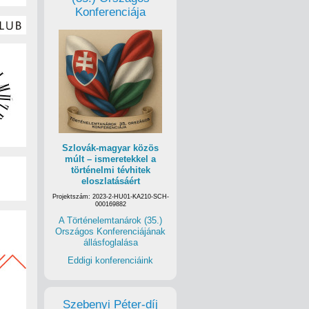
Konferenciája
Szlovák-magyar közös
múlt – ismeretekkel a
történelmi tévhitek
eloszlatásáért
Projektszám: 2023-2-HU01-KA210-SCH-
000169882
A Történelemtanárok (35.)
Országos Konferenciájának
állásfoglalása
Eddigi konferenciáink
Szebenyi Péter-díj