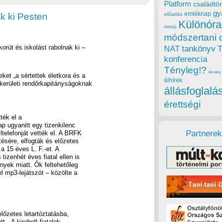
Platform
családtör
gy
emléknap
k ki Pesten
előadás
Különóra
interjú
módszertani 
korút és iskolást rabolnak ki –
tankönyv
NAT
konferencia
Tényleg!?
törvény
ket „a sértettek életkora és a
álhírek
kerületi rendőrkapitányságoknak
állásfoglalá
érettségi
ték el a
ap ugyanitt egy tizenkilenc
Partnerek
ltelefonját vették el. A BRFK
tésére, elfogták és előzetes
 a 15 éves L. F.-et. A
tizenhét éves fiatal ellen is
nyek miatt. Ők feltehetőleg
el mp3-lejátszót – közölte a
előzetes letartóztatásba,
. „A kirabolt fiatalok