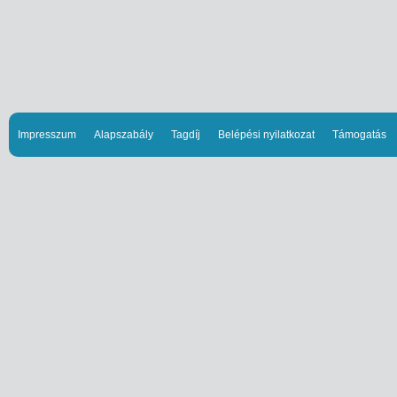
Impresszum
Alapszabály
Tagdíj
Belépési nyilatkozat
Támogatás