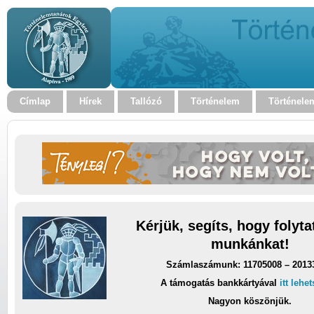
Címlap
Hírek
Tallózó
Történelem
Történele
Kérjük, segíts, hogy folyt
munkánkat!
Számlaszámunk: 11705008 – 2013
A támogatás bankkártyával
itt lehe
Nagyon köszönjük.