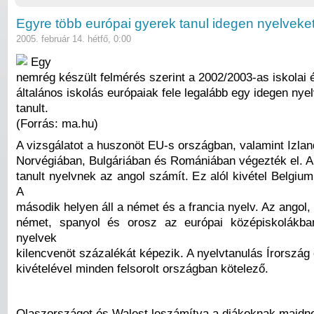
Egyre több európai gyerek tanul idegen nyelveke
2005. február 14. hétfő, 0:00
Egy
nemrég készült felmérés szerint a 2002/2003-as iskolai
általános iskolás európaiak fele legalább egy idegen nyel
tanult.
(Forrás: ma.hu)
A vizsgálatot a huszonöt EU-s országban, valamint Izlan
Norvégiában, Bulgáriában és Romániában végezték el. A
tanult nyelvnek az angol számít. Ez alól kivétel Belgi
A
második helyen áll a német és a francia nyelv. Az angol, 
német, spanyol és orosz az európai középiskolákban
nyelvek
kilencvenöt százalékát képezik. A nyelvtanulás Írország
kivételével minden felsorolt országban kötelező.
Olaszországot és Walest leszámítva a diákoknak majd