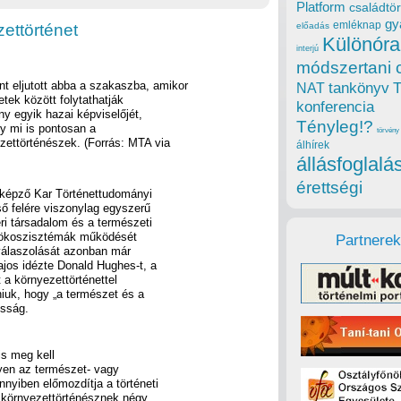
Platform
családtör
gy
emléknap
ettörténet
előadás
Különóra
interjú
módszertani 
t eljutott abba a szakaszba, amikor
tankönyv
NAT
tek között folytathatják
konferencia
ny egyik hazai képviselőjét,
Tényleg!?
gy mi is pontosan a
törvény
zettörténészek. (Forrás: MTA via
álhírek
állásfoglalá
érettségi
épző Kar Történettudományi
ső felére viszonylag egyszerű
ri társadalom és a természeti
ti ökoszisztémák működését
Partnerek
válaszolását azonban már
jos idézte Donald Hughes-t, a
 a környezettörténettel
niuk, hogy „a természet és a
osság.
is meg kell
yen az természet- vagy
nyiben előmozdítja a történeti
környezettörténésznek négy