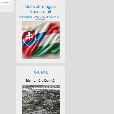
Szlovák-magyar
közös múlt
Projektszám: 2023-2-HU01-KA210-SCH-
000169882
Galéria
Mementó a Donnál