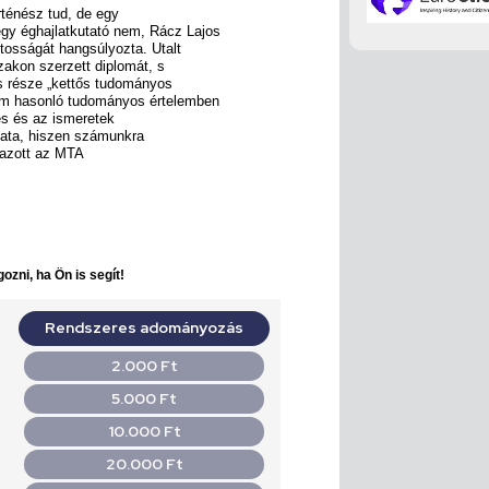
rténész tud, de egy
gy éghajlatkutató nem, Rácz Lajos
ntosságát hangsúlyozta. Utalt
szakon szerzett diplomát, s
ős része „kettős tudományos
zám hasonló tudományos értelemben
és és az ismeretek
adata, hiszen számunkra
mazott az MTA
ozni, ha Ön is segít!