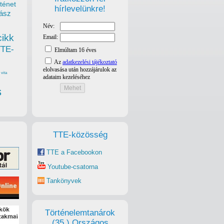
ténet
hírlevelünkre!
ász
cikk
TTE-
vita
s
TTE-közösség
TTE a Facebookon
Youtube-csatorna
Tankönyvek
Történelemtanárok
(35.) Országos