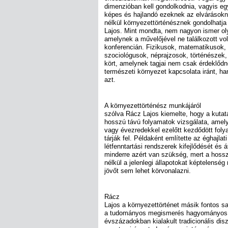
dimenzióban kell gondolkodnia, vagyis eg
képes és hajlandó ezeknek az elvárásokn
nélkül környezettörténésznek gondolhatj
Lajos. Mint mondta, nem nagyon ismer ol
amelynek a művelőjével ne találkozott vol
konferencián. Fizikusok, matematikusok, 
szociológusok, néprajzosok, történészek, 
kört, amelynek tagjai nem csak érdeklőd
természeti környezet kapcsolata iránt, ha
azt.
A környezettörténész munkájáról
szólva Rácz Lajos kiemelte, hogy a kuta
hosszú távú folyamatok vizsgálata, amel
vagy évezredekkel ezelőtt kezdődött folya
tárják fel. Példaként említette az éghajla
létfenntartási rendszerek kifejlődését és 
minderre azért van szükség, mert a hoss
nélkül a jelenlegi állapotokat képtelenség
jövőt sem lehet körvonalazni.
Rácz
Lajos a környezettörténet másik fontos s
a tudományos megismerés hagyományos sz
évszázadokban kialakult tradicionális disz