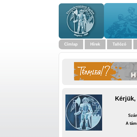
Címlap
Hírek
Tallózó
Kérjük,
Szám
A tám