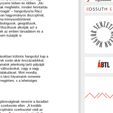
yszerre térben és időben. „Aki
ak megfelelni, minden fenntartás
a magát” – hangsúlyozta Rácz
yan hagyományos diszciplínát,
na környezettörténeti
biológusok, geográfusok,
filozófusok alkotják azt a
nek az emberi társadalom és a
nem kutatják is
tásokban különös hangsúlyt kap a
yek során akár évszázadokkal,
matok jelenkorig tartó pályáját
ti változásokat, vagy a nagy
átalakulásait. Mint mondta,
zú távú folyamatok ismerete
 megérteni, s a lehetséges
ajátosságának nevezte a lázadást
erkezete ellen. „A korábbi
ciplináris szerkezetet védi az