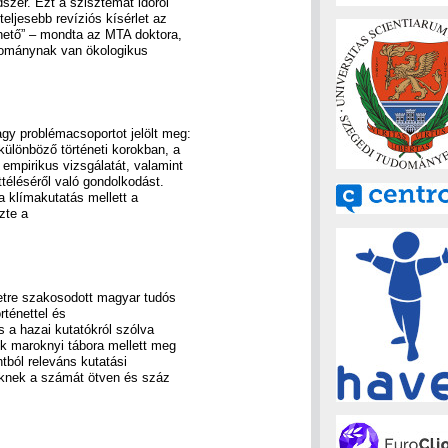
zer. Ezt a szisztémát időről
eljesebb revíziós kísérlet az
hető” – mondta az MTA doktora,
dománynak van ökologikus
gy problémacsoportot jelölt meg:
különböző történeti korokban, a
empirikus vizsgálatát, valamint
téléséről való gondolkodást.
 klímakutatás mellett a
zte a
énetre szakosodott magyar tudós
rténettel és
s a hazai kutatókról szólva
k maroknyi tábora mellett meg
tból releváns kutatási
iknek a számát ötven és száz