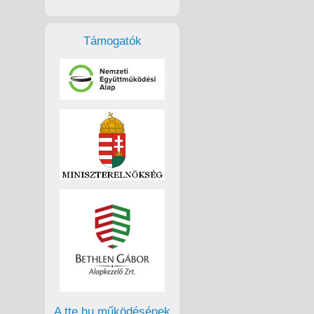
Támogatók
A tte.hu működésének