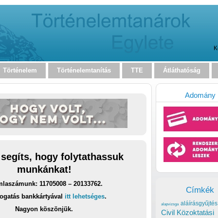
K
Történelem
Történelemtanítás
TTE
Átláthatóság
Adomány
 segíts, hogy folytathassuk
munkánkat!
laszámunk: 11705008 – 20133762.
Címkék
ogatás bankkártyával
itt lehetséges
.
aláírásgyűjtés
alapvizsga
Nagyon köszönjük.
Civil Közoktatási