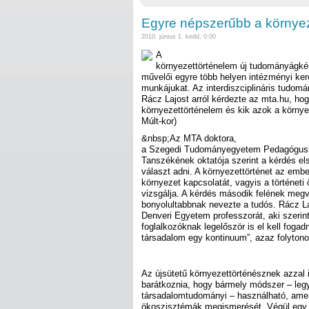
Egyre népszerűbb a környez
2010. június 1. kedd, 0:00
A
környezettörténelem új tudományágkén
művelői egyre több helyen intézményi kere
munkájukat. Az interdiszciplináris tudomá
Rácz Lajost arról kérdezte az mta.hu, ho
környezettörténelem és kik azok a környe
Múlt-kor)
&nbsp;Az MTA doktora,
a Szegedi Tudományegyetem Pedagógusk
Tanszékének oktatója szerint a kérdés el
választ adni. A környezettörténet az embe
környezet kapcsolatát, vagyis a történe
vizsgálja. A kérdés második felének meg
bonyolultabbnak nevezte a tudós. Rácz La
Denveri Egyetem professzorát, aki szerint
foglalkozóknak legelőször is el kell fogad
társadalom egy kontinuum”, azaz folyton
Az újsütetű környezettörténésznek azzal 
barátkoznia, hogy bármely módszer – leg
társadalomtudományi – használható, amen
ökoszisztémák megismerését. Végül egy 