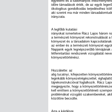
egyetemi és a tudományos intézményrends
időre támadások érték, de az egyik legerőt
ökologikus gondolkodás terjedéséhez köt
aki szerint ma már minden társadalomtu
irányzata.
A legfőbb kutatási
irányokat ismertetve Rácz Lajos három na
a természeti környezet rekonstruálását a 
környezet és a társadalom kapcsolatának 
az ember és a természeti környezet együt
Napjaink egyik legnépszerűbb témájának a
létfenntartási rendszerek vizsgálatát neve
környezettörténész.
Hozzátette: az
alig tucatnyi, kifejezetten környezettört
leginkább környezetrégészettel, éghajlattö
tájrekonstrukcióval foglalkozik. Rácz Lajo
megjegyezte, hogy a környezettörténésze
kell említeni a környezettörténeti szempon
problémákat vizsgáló szakembereket, ak
közöttire becsülte.
Arra a kérdésre,