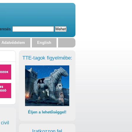
eresés:
Adatvédelem
English
TTE-tagok figyelmébe:
Éljen a lehetőséggel!
civil
Iratkozzon fel