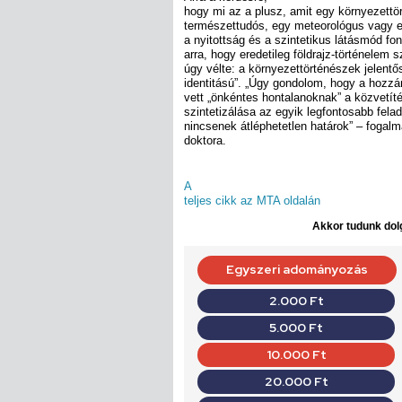
hogy mi az a plusz, amit egy környezettö
természettudós, egy meteorológus vagy e
a nyitottság és a szintetikus látásmód fo
arra, hogy eredetileg földrajz-történelem 
úgy vélte: a környezettörténészek jelent
identitású”. „Úgy gondolom, hogy a hoz
vett „önkéntes hontalanoknak” a közvetít
szintetizálása az egyik legfontosabb fel
nincsenek átléphetetlen határok” – fogal
doktora.
A
teljes cikk az MTA oldalán
Akkor tudunk dolg