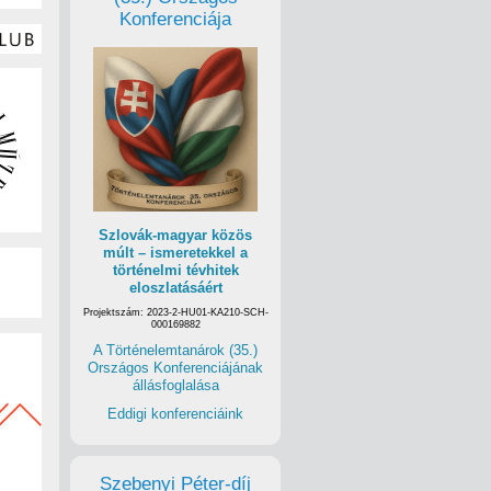
Konferenciája
Szlovák-magyar közös
múlt – ismeretekkel a
történelmi tévhitek
eloszlatásáért
Projektszám: 2023-2-HU01-KA210-SCH-
000169882
A Történelemtanárok (35.)
Országos Konferenciájának
állásfoglalása
Eddigi konferenciáink
Szebenyi Péter-díj