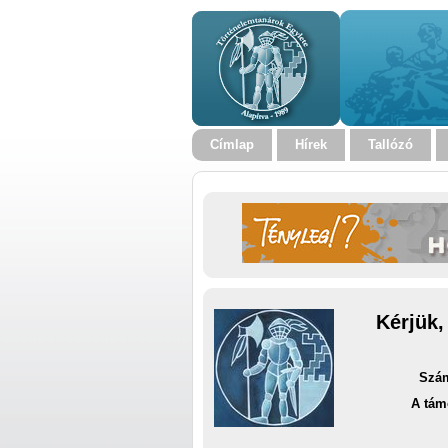
Címlap
Hírek
Tallózó
Kérjük,
Szám
A tám