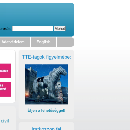
eresés:
Adatvédelem
English
TTE-tagok figyelmébe:
Éljen a lehetőséggel!
civil
Iratkozzon fel