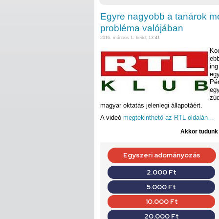
Egyre nagyobb a tanárok mo
probléma valójában
2016. március 1. kedd, 13:41
Koc
ebb
ing
egy
Pén
egy
zúd
magyar oktatás jelenlegi állapotáért.
A videó
megtekinthető az RTL oldalán…
Akkor tudunk d