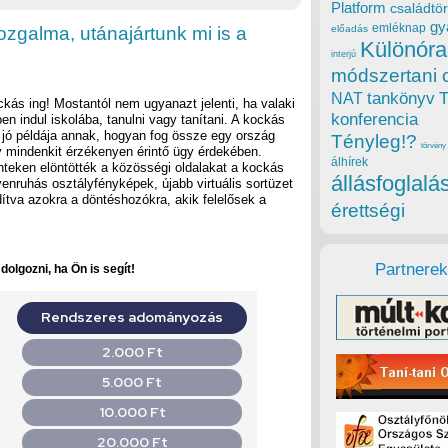
Platform
családtör
gy
emléknap
zgalma, utánajártunk mi is a
előadás
Különóra
interjú
módszertani 
tankönyv
NAT
kás ing! Mostantól nem ugyanazt jelenti, ha valaki
konferencia
en indul iskolába, tanulni vagy tanítani. A kockás
 jó példája annak, hogyan fog össze egy ország
Tényleg!?
törvény
 mindenkit érzékenyen érintő ügy érdekében.
álhírek
teken elöntötték a közösségi oldalakat a kockás
állásfoglalá
enruhás osztályfényképek, újabb virtuális sortüzet
ítva azokra a döntéshozókra, akik felelősek a
érettségi
Partnerek
olgozni, ha Ön is segít!