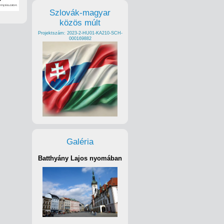
Szlovák-magyar
közös múlt
Projektszám: 2023-2-HU01-KA210-SCH-
000169882
Galéria
Batthyány Lajos nyomában