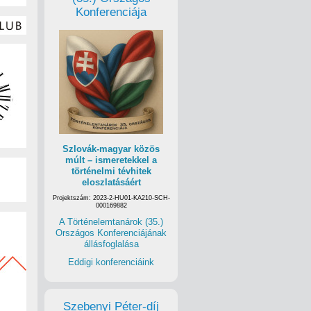
Konferenciája
Szlovák-magyar közös
múlt – ismeretekkel a
történelmi tévhitek
eloszlatásáért
Projektszám: 2023-2-HU01-KA210-SCH-
000169882
A Történelemtanárok (35.)
Országos Konferenciájának
állásfoglalása
Eddigi konferenciáink
Szebenyi Péter-díj