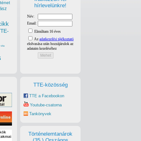
ténet
hírlevelünkre!
ász
cikk
TTE-
vita
s
TTE-közösség
TTE a Facebookon
Youtube-csatorna
Tankönyvek
Történelemtanárok
(35.) Országos