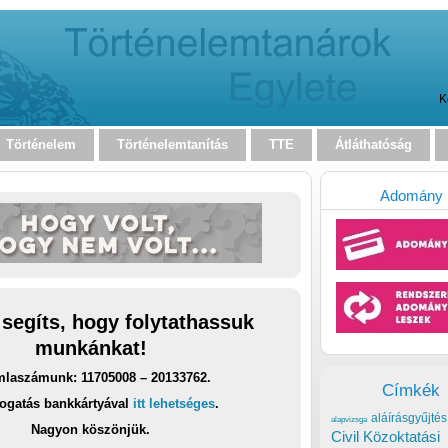
K
Történelem
Történelemtanítás
TTE
Átláthatóság
Adomány
 segíts, hogy folytathassuk
munkánkat!
laszámunk: 11705008 – 20133762.
Címkék
ogatás bankkártyával
itt lehetséges
.
aláírásgyűjtés
alapvizsga
Nagyon köszönjük.
Civil Közoktatási