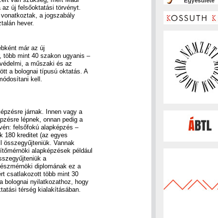
 az új felsőoktatási törvényt.
 vonatkoztak, a jogszabály
talán hever.
ébként már az új
r, több mint 40 szakon ugyanis –
dvédelmi, a műszaki és az
tt a bolognai típusú oktatás. A
módosítani kell.
képzésre járnak. Innen vagy a
pzésre lépnek, onnan pedig a
evén: felsőfokú alapképzés –
ak 180 kreditet (az egyes
ell összegyűjteniük. Vannak
pítőmérnöki alapképzések például
összegyűjteniük a
tészmérnöki diplomának ez a
rt csatlakozott több mint 30
a bolognai nyilatkozathoz, hogy
tatási térség kialakításában.