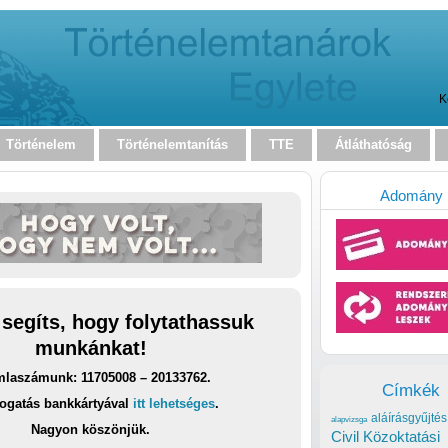
K
Történelem
Történelemtanítás
TTE
Átláthatóság
Adomány
 segíts, hogy folytathassuk
munkánkat!
laszámunk: 11705008 – 20133762.
Címkék
ogatás bankkártyával
itt lehetséges
.
aláírásgyűjtés
alapvizsga
Nagyon köszönjük.
Civil Közoktatási