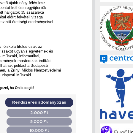
ető újabb négy félév lesz,
ontot kell összegyűjteniük.
tt hallgatók 35 százaléka
al előírt felvételi vizsga
tszintű érettségi eredményeivel
főiskola titulus csak az
 szakot ugyanis egyetemek és
– műszaki, informatikai,
tézmények masterszak-indítási
ulhatnak például a Budapesti
n, a Zrínyi Miklós Nemzetvédelmi
Budapesti Műszaki
ozni, ha Ön is segít!