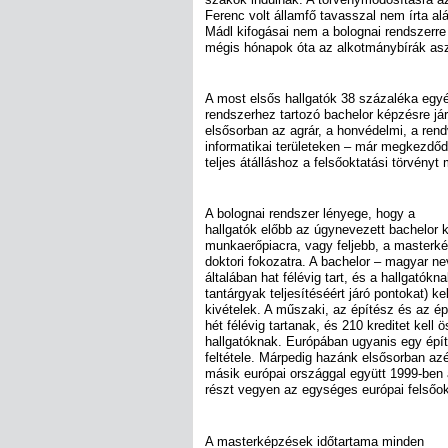
Ferenc volt államfő tavasszal nem írta alá
Mádl kifogásai nem a bolognai rendszerre
mégis hónapok óta az alkotmánybírák asz
A most elsős hallgatók 38 százaléka egy
rendszerhez tartozó bachelor képzésre já
elsősorban az agrár, a honvédelmi, a ren
informatikai területeken – már megkezdődö
teljes átálláshoz a felsőoktatási törvényt 
A bolognai rendszer lényege, hogy a
hallgatók előbb az úgynevezett bachelor 
munkaerőpiacra, vagy feljebb, a masterké
doktori fokozatra. A bachelor – magyar n
általában hat félévig tart, és a hallgatókn
tantárgyak teljesítéséért járó pontokat) k
kivételek. A műszaki, az építész és az é
hét félévig tartanak, és 210 kreditet kell 
hallgatóknak. Európában ugyanis egy épí
feltétele. Márpedig hazánk elsősorban azé
másik európai országgal együtt 1999-ben 
részt vegyen az egységes európai felsőok
A masterképzések időtartama minden