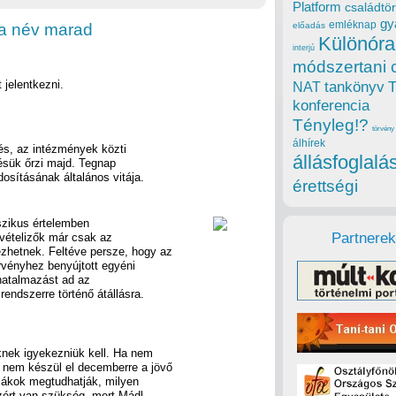
Platform
családtör
gy
emléknap
 a név marad
előadás
Különóra
interjú
módszertani 
 jelentkezni.
tankönyv
NAT
konferencia
Tényleg!?
törvény
álhírek
s, az intézmények közti
állásfoglalá
ésük őrzi majd. Tegnap
osításának általános vitája.
érettségi
szikus értelemben
Partnerek
lvételizők már csak az
ezhetnek. Feltéve persze, hogy az
rvényhez benyújtott egyéni
lhatalmazást ad az
endszerre történő átállásra.
knek igyekezniük kell. Ha nem
 nem készül el decemberre a jövő
 diákok megtudhatják, milyen
zért van szükség, mert Mádl