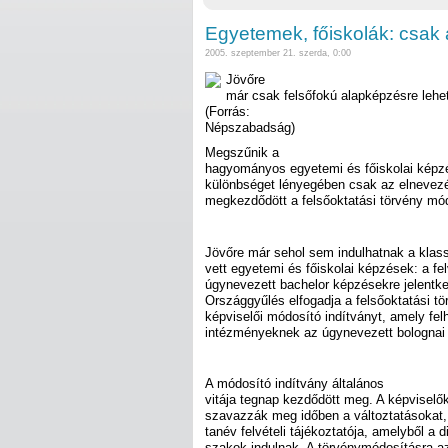
Egyetemek, főiskolák: csak
2005. szeptember 21. szerda, 0:00
Jövőre
már csak felsőfokú alapképzésre lehet
(Forrás:
Népszabadság)
Megszűnik a
hagyományos egyetemi és főiskolai képzé
különbséget lényegében csak az elnevez
megkezdődött a felsőoktatási törvény mód
Jövőre már sehol sem indulhatnak a klas
vett egyetemi és főiskolai képzések: a fe
úgynevezett bachelor képzésekre jelentk
Országgyűlés elfogadja a felsőoktatási tö
képviselői módosító indítványt, amely fe
intézményeknek az úgynevezett bolognai r
A módosító indítvány általános
vitája tegnap kezdődött meg. A képviselő
szavazzák meg időben a változtatásokat,
tanév felvételi tájékoztatója, amelyből a
szakok indulnak. A törvénymódosításra a