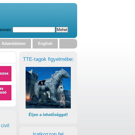
eresés:
Adatvédelem
English
TTE-tagok figyelmébe:
Éljen a lehetőséggel!
civil
Iratkozzon fel