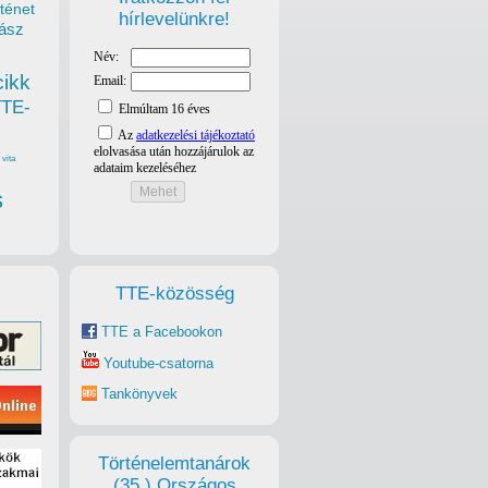
ténet
hírlevelünkre!
ász
cikk
TTE-
vita
s
TTE-közösség
TTE a Facebookon
Youtube-csatorna
Tankönyvek
Történelemtanárok
(35.) Országos