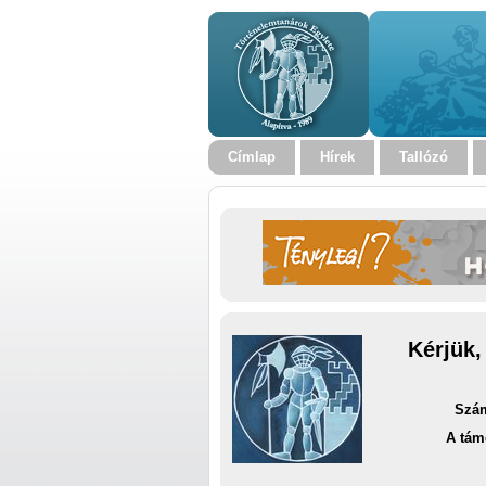
Címlap
Hírek
Tallózó
Kérjük,
Szám
A tám