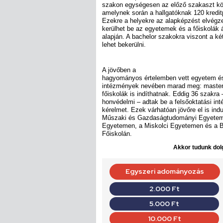
szakon egységesen az előző szakaszt köv
amelynek során a hallgatóknak 120 kreditp
Ezekre a helyekre az alapképzést elvégze
kerülhet be az egyetemek és a főiskolák ált
alapján. A bachelor szakokra viszont a ké
lehet bekerülni.
A jövőben a
hagyományos értelemben vett egyetem és 
intézmények nevében marad meg: master
főiskolák is indíthatnak. Eddig 36 szakra 
honvédelmi – adtak be a felsőoktatási in
kérelmet. Ezek várhatóan jövőre el is ind
Műszaki és Gazdaságtudományi Egyeteme
Egyetemen, a Miskolci Egyetemen és a 
Főiskolán.
Akkor tudunk dolg