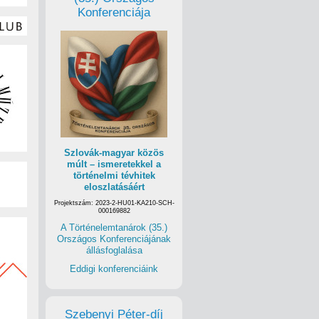
Konferenciája
Szlovák-magyar közös
múlt – ismeretekkel a
történelmi tévhitek
eloszlatásáért
Projektszám: 2023-2-HU01-KA210-SCH-
000169882
A Történelemtanárok (35.)
Országos Konferenciájának
állásfoglalása
Eddigi konferenciáink
Szebenyi Péter-díj