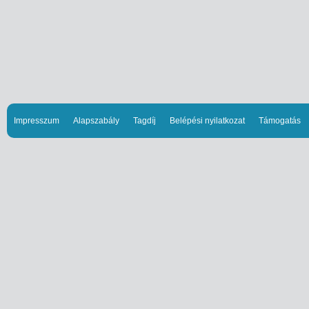
Impresszum
Alapszabály
Tagdíj
Belépési nyilatkozat
Támogatás