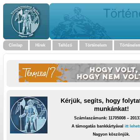
Címlap
Hírek
Tallózó
Történelem
Történele
Kérjük, segíts, hogy folyt
munkánkat!
Számlaszámunk: 11705008 – 2013
A támogatás bankkártyával
itt lehe
Nagyon köszönjük.