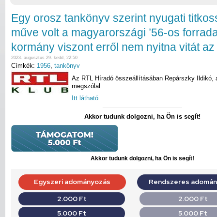
Egy orosz tankönyv szerint nyugati titkos
műve volt a magyarországi ’56-os forrad
kormány viszont erről nem nyitna vitát az
2023. augusztus 29. kedd, 22:50
Címkék:
1956
,
tankönyv
Az RTL Híradó összeállításában Repárszky Ildikó, 
megszólal
Itt látható
Akkor tudunk dolgozni, ha Ön is segít!
Akkor tudunk dolgozni, ha Ön is segít!