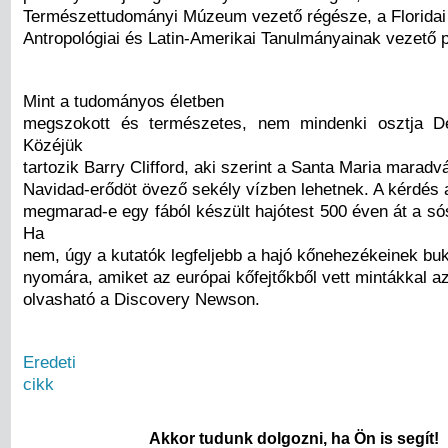
Természettudományi Múzeum vezető régésze, a Florida
Antropológiai és Latin-Amerikai Tanulmányainak vezető 
Mint a tudományos életben
megszokott és természetes, nem mindenki osztja De
Közéjük
tartozik Barry Clifford, aki szerint a Santa Maria maradv
Navidad-erődöt övező sekély vízben lehetnek. A kérdés 
megmarad-e egy fából készült hajótest 500 éven át a só
Ha
nem, úgy a kutatók legfeljebb a hajó kőnehezékeinek b
nyomára, amiket az európai kőfejtőkből vett mintákkal a
olvasható a Discovery Newson.
Eredeti
cikk
Akkor tudunk dolgozni, ha Ön is segít!