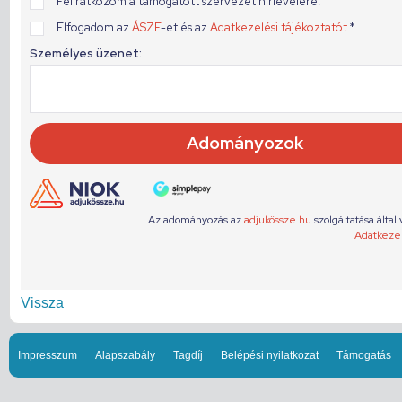
Vissza
Impresszum
Alapszabály
Tagdíj
Belépési nyilatkozat
Támogatás