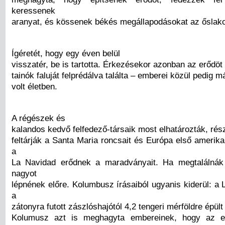
keressenek
aranyat, és kössenek békés megállapodásokat az őslak
Ígéretét, hogy egy éven belül
visszatér, be is tartotta. Érkezésekor azonban az erődöt 
tainók faluját felprédálva találta – emberei közül pedig 
volt életben.
A régészek és
kalandos kedvő felfedező-társaik most elhatározták, rés
feltárják a Santa Maria roncsait és Európa első amerika
a
La Navidad erődnek a maradványait. Ha megtalálnák 
nagyot
lépnének előre. Kolumbusz írásaiból ugyanis kiderül: a
a
zátonyra futott zászlóshajótól 4,2 tengeri mérföldre épült 
Kolumusz azt is meghagyta embereinek, hogy az e