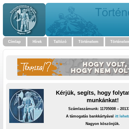
Címlap
Hírek
Tallózó
Történelem
Történele
Kérjük, segíts, hogy folyt
munkánkat!
Számlaszámunk: 11705008 – 2013
A támogatás bankkártyával
itt lehe
Nagyon köszönjük.