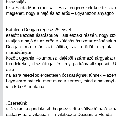
használják
fel a Santa Maria roncsait. Ha a tengerészek köették az u
meglehet, hogy a hajó és az erőd – ugyanazon anyagból 
Kathleen Deagan régész 25 évvel
ezelőtt kezdett ásatásokba Haiti északi részén, hogy biz
találjon a hajó és az erőd e különös összetartozásának b
Deagan ma már azt állítja, az erődöt megtalálta
maradványai
között ugyanis Kolumbusz idejéből származó tárgyakat ta
töredékeket, disznófogat és egy patkány-állkapcsot. 
első
hallásra felettébb érdektelen ócskaságnak tűnnek – azér
figyelemre méltók, mert mind a sertést, mind a patkányt
vitték be Amerikába.
„Szeretünk
eljátszani a gondolattal, hogy ez volt a süllyedő hajót el
patkány az Újvilágban” – nyilatkozta Deagan, a Floridai