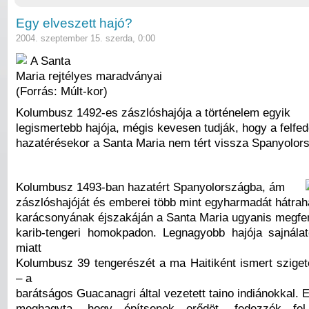
Egy elveszett hajó?
2004. szeptember 15. szerda, 0:00
A Santa
Maria rejtélyes maradványai
(Forrás: Múlt-kor)
Kolumbusz 1492-es zászlóshajója a történelem egyik
legismertebb hajója, mégis kevesen tudják, hogy a felfe
hazatérésekor a Santa Maria nem tért vissza Spanyolor
Kolumbusz 1493-ban hazatért Spanyolországba, ám
zászlóshajóját és emberei több mint egyharmadát hátrah
karácsonyának éjszakáján a Santa Maria ugyanis megfen
karib-tengeri homokpadon. Legnagyobb hajója sajnála
miatt
Kolumbusz 39 tengerészét a ma Haitiként ismert sziget
– a
barátságos Guacanagri által vezetett taino indiánokkal.
meghagyta, hogy építsenek erődöt, fedezzék fel