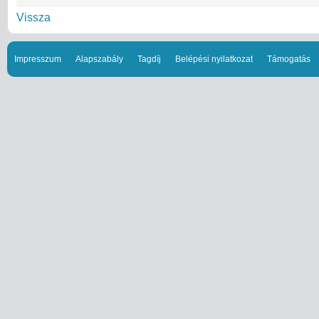
Vissza
Impresszum
Alapszabály
Tagdíj
Belépési nyilatkozat
Támogatás