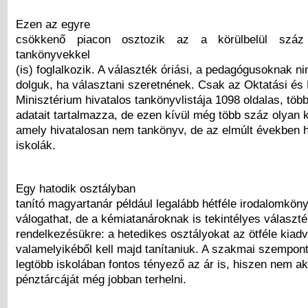
Ezen az egyre
csökkenő piacon osztozik az a körülbelül száz
tankönyvekkel
(is) foglalkozik. A választék óriási, a pedagógusoknak n
dolguk, ha választani szeretnének. Csak az Oktatási és K
Minisztérium hivatalos tankönyvlistája 1098 oldalas, több
adatait tartalmazza, de ezen kívül még több száz olyan 
amely hivatalosan nem tankönyv, de az elmúlt években 
iskolák.
Egy hatodik osztályban
tanító magyartanár például legalább hétféle irodalomkön
válogathat, de a kémiatanároknak is tekintélyes választé
rendelkezésükre: a hetedikes osztályokat az ötféle kiad
valamelyikéből kell majd tanítaniuk. A szakmai szempont
legtöbb iskolában fontos tényező az ár is, hiszen nem ak
pénztárcáját még jobban terhelni.