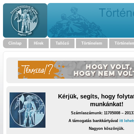
Címlap
Hírek
Tallózó
Történelem
Történele
Kérjük, segíts, hogy folyt
munkánkat!
Számlaszámunk: 11705008 – 2013
A támogatás bankkártyával
itt lehe
Nagyon köszönjük.