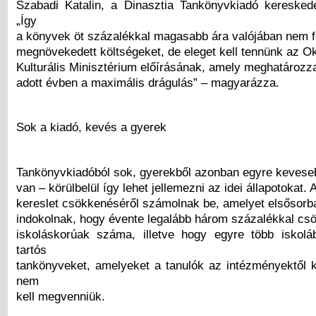
Szabadi Katalin, a Dinasztia Tankönyvkiadó kereskede
„Így
a könyvek öt százalékkal magasabb ára valójában nem f
megnövekedett költségeket, de eleget kell tennünk az Ok
Kulturális Minisztérium előírásának, amely meghatározz
adott évben a maximális drágulás” – magyarázza.
Sok a kiadó, kevés a gyerek
Tankönyvkiadóból sok, gyerekből azonban egyre kevese
van – körülbelül így lehet jellemezni az idei állapotokat. 
kereslet csökkenéséről számolnak be, amelyet elsősorb
indokolnak, hogy évente legalább három százalékkal cs
iskoláskorúak száma, illetve hogy egyre több iskol
tartós
tankönyveket, amelyeket a tanulók az intézményektől 
nem
kell megvenniük.