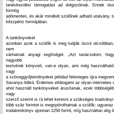
tanévkezdési támogatást ad dolgozóinak. Ennek ös
forintig
adómentes, és akár mindkét szülőnek adható utalvány, 
készpénz formájában.
A tankönyveket
azonban azok a szülők is meg tudják úszni olcsóbban
nem
várhatnak anyagi segítséget. „Azt tanácsolom, ho
nagyobb
testvérek könyveit, van-e olyan, ami még használható
vagy
a szöveggyűjteményeket például felesleges újra megven
Savanya Ildikó. Érdemes ellátogatni az olyan internetes o
ahol használt tankönyveket árusítanak, ezek többségé
vagy
szerző szerint is rá lehet keresni a szükséges kiadványr
több száz forintot is megspórolhatnak a szülők: ugyanaz 
irodalomkönyv újonnan 1250 forint, míg használtan alig ö