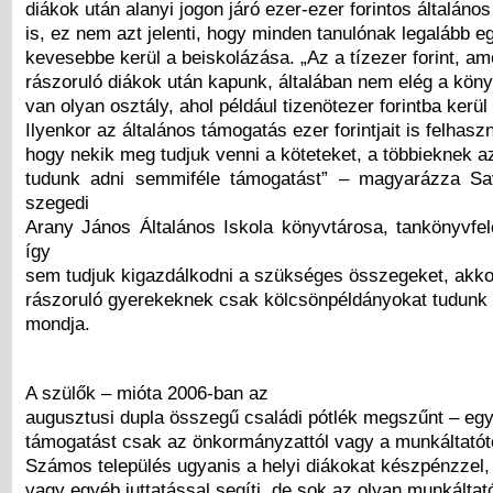
diákok után alanyi jogon járó ezer-ezer forintos általáno
is, ez nem azt jelenti, hogy minden tanulónak legalább e
kevesebbe kerül a beiskolázása. „Az a tízezer forint, am
rászoruló diákok után kapunk, általában nem elég a köny
van olyan osztály, ahol például tizenötezer forintba kerü
Ilyenkor az általános támogatás ezer forintjait is felhasz
hogy nekik meg tudjuk venni a köteteket, a többieknek 
tudunk adni semmiféle támogatást” – magyarázza Sav
szegedi
Arany János Általános Iskola könyvtárosa, tankönyvfe
így
sem tudjuk kigazdálkodni a szükséges összegeket, akk
rászoruló gyerekeknek csak kölcsönpéldányokat tudunk 
mondja.
A szülők – mióta 2006-ban az
augusztusi dupla összegű családi pótlék megszűnt – egy
támogatást csak az önkormányzattól vagy a munkáltatót
Számos település ugyanis a helyi diákokat készpénzzel, 
vagy egyéb juttatással segíti, de sok az olyan munkáltató