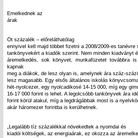
Emelkednek az
árak
Öt százalék – előreláthatólag
ennyivel kell majd többet fizetni a 2008/2009-es tanévre 
tankönyvekért a kiadók szerint. Nem minden kiadványt é
áremelkedés, sok könyvet, munkafüzetet továbbra is
kapnak
meg a diákok, de lesz olyan is, amelynek ára száz-százöt
lesz magasabb. Egy elsős általános iskolás könyvcsoma
hét-nyolcezer, egy nyolcadikosé 14-15 000, míg egy gim
16-17 000 forint is lehet. A legolcsóbb tankönyvek ára id
forint körül alakul, míg a legdrágábbak most is a nyelv
akár háromezer forintba is kerülhetnek.
„Legalább tíz százalékkal növekedtek a nyomdai és
kiadói költségek, az energiaárak, ez okozza az áremelk