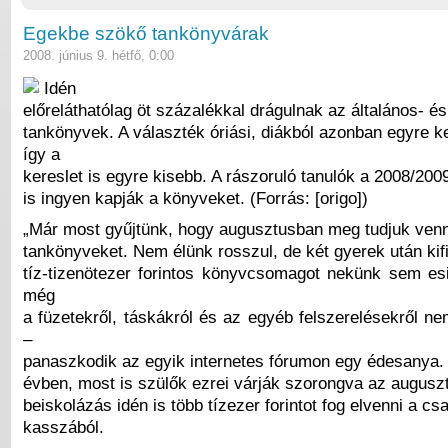
Egekbe szökő tankönyvárak
2008. június 9. hétfő, 0:00
Idén
előreláthatólag öt százalékkal drágulnak az általános- é
tankönyvek. A választék óriási, diákból azonban egyre 
így a
kereslet is egyre kisebb. A rászoruló tanulók a 2008/20
is ingyen kapják a könyveket. (Forrás: [origo])
„Már most gyűjtünk, hogy augusztusban meg tudjuk venn
tankönyveket. Nem élünk rosszul, de két gyerek után kifi
tíz-tizenötezer forintos könyvcsomagot nekünk sem esi
még
a füzetekről, táskákról és az egyéb felszerelésekről n
–
panaszkodik az egyik internetes fórumon egy édesanya.
évben, most is szülők ezrei várják szorongva az auguszt
beiskolázás idén is több tízezer forintot fog elvenni a csa
kasszából.