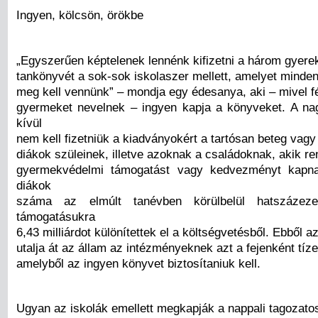
Ingyen, kölcsön, örökbe
„Egyszerűen képtelenek lennénk kifizetni a három gyere
tankönyvét a sok-sok iskolaszer mellett, amelyet minde
meg kell vennünk” – mondja egy édesanya, aki – mivel f
gyermeket nevelnek – ingyen kapja a könyveket. A n
kívül
nem kell fizetniük a kiadványokért a tartósan beteg vagy
diákok szüleinek, illetve azoknak a családoknak, akik r
gyermekvédelmi támogatást vagy kedvezményt kapna
diákok
száma az elmúlt tanévben körülbelül hatszázez
támogatásukra
6,43 milliárdot különítettek el a költségvetésből. Ebből 
utalja át az állam az intézményeknek azt a fejenként tízez
amelyből az ingyen könyvet biztosítaniuk kell.
Ugyan az iskolák emellett megkapják a nappali tagozato