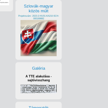
Szlovák-magyar
közös múlt
Projektszám: 2023-2-HU01-KA210-SCH-
000169882
Galéria
A TTE alakulása -
sajtóvisszhang
Támogatók