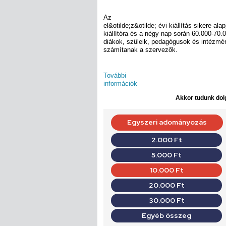
Az
el&otilde;z&otilde; évi kiállítás sikere ala
kiállítóra és a négy nap során 60.000-70.
diákok, szüleik, pedagógusok és intézm
számítanak a szervezők.
További
információk
Akkor tudunk dolg