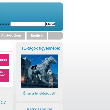
eresés:
Adatvédelem
English
TTE-tagok figyelmébe:
Éljen a lehetőséggel!
civil
Iratkozzon fel