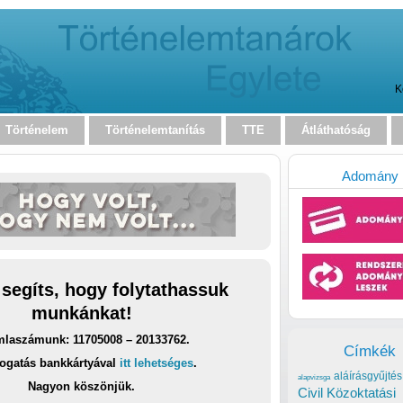
K
Történelem
Történelemtanítás
TTE
Átláthatóság
Adomány
 segíts, hogy folytathassuk
munkánkat!
laszámunk: 11705008 – 20133762.
Címkék
ogatás bankkártyával
itt lehetséges
.
aláírásgyűjtés
alapvizsga
Nagyon köszönjük.
Civil Közoktatási