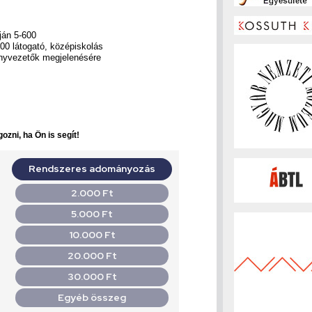
pján 5-600
000 látogató, középiskolás
ényvezetők megjelenésére
ozni, ha Ön is segít!