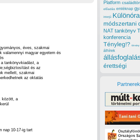
Platform
családtör
gy
emléknap
előadás
Különóra
interjú
módszertani 
tankönyv
NAT
konferencia
Tényleg!?
törvény
hagyományos, éves, szakmai
álhírek
tük valamennyi magyar egyetem és
állásfoglalá
 és
, a tankönyvkiadást, a
érettségi
e;ségbiztosítást és az
dok mellett, szakmai
merkedhetnek az oktatás
Partnerek
között, a
kerül
 nap 10-17-ig tart