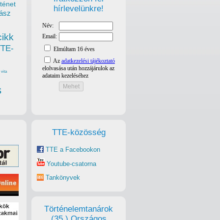
ténet
hírlevelünkre!
ász
cikk
TTE-
vita
s
TTE-közösség
TTE a Facebookon
Youtube-csatorna
Tankönyvek
Történelemtanárok
(35.) Országos