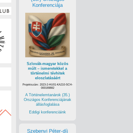
Konferenciája
Szlovák-magyar közös
múlt – ismeretekkel a
történelmi tévhitek
eloszlatásáért
Projektszám: 2023-2-HU01-KA210-SCH-
000169882
A Történelemtanárok (35.)
Országos Konferenciájának
állásfoglalása
Eddigi konferenciáink
Szebenyi Péter-díj