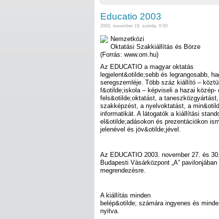
Educatio 2003
2003. november 19. szerda, 0:00
Nemzetközi
Oktatási Szakkiállítás és Börze
(Forrás: www.om.hu)
Az EDUCATIO a magyar oktatás
legjelent&otilde;sebb és legrangosabb, 
seregszemléje. Több száz kiállító – köz
f&otilde;iskola – képviseli a hazai közép-
fels&otilde;oktatást, a taneszközgyártást
szakképzést, a nyelvoktatást, a min&otild
informatikát. A látogatók a kiállítási stan
el&otilde;adásokon és prezentációkon is
jelenével és jöv&otilde;jével.
Az EDUCATIO 2003. november 27. és 30. 
Budapesti Vásárközpont „A” pavilonjában 
megrendezésre.
A kiállítás minden
belép&otilde; számára ingyenes és minden
nyitva.