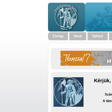
Címlap
Hírek
Tallózó
Kérjük,
Szám
A tám