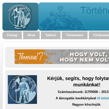
Címlap
Hírek
Tallózó
Történelem
Történele
Kérjük, segíts, hogy folyt
munkánkat!
Számlaszámunk: 11705008 – 2013
A támogatás bankkártyával
itt lehe
Nagyon köszönjük.