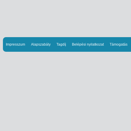
Impresszum
Alapszabály
Tagdíj
Belépési nyilatkozat
Támogatás