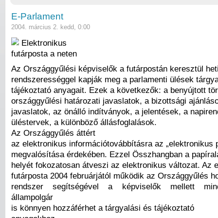
E-Parlament
2004. március 2. kedd, 0:00
Elektronikus
futárposta a neten
Az Országgyűlési képviselők a futárpostán keresztül het
rendszerességgel kapják meg a parlamenti ülések tárgya
tájékoztató anyagait. Ezek a következők: a benyújtott tö
országgyűlési határozati javaslatok, a bizottsági ajánlás
javaslatok, az önálló indítványok, a jelentések, a napire
üléstervek, a különböző állásfoglalások.
Az Országgyűlés áttért
az elektronikus információtovábbításra az „elektronikus 
megvalósítása érdekében. Ezzel Összhangban a papírala
helyét fokozatosan átveszi az elektronikus változat. Az 
futárposta 2004 februárjától működik az Országgyűlés ho
rendszer segítségével a képviselők mellett min
állampolgár
is könnyen hozzáférhet a tárgyalási és tájékoztató