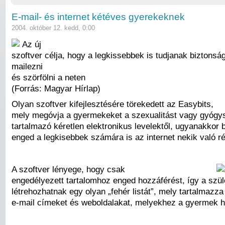
E-mail- és internet kétéves gyerekeknek
2004. október 12. kedd, 0:00
Az új
szoftver célja, hogy a legkissebbek is tudjanak biztonsá
mailezni
és szörfölni a neten
(Forrás: Magyar Hírlap)
Olyan szoftver kifejlesztésére törekedett az Easybits,
mely megóvja a gyermekeket a szexualitást vagy gyógys
tartalmazó kéretlen elektronikus levelektől, ugyanakkor 
enged a legkisebbek számára is az internet nekik való r
A szoftver lényege, hogy csak
engedélyezett tartalomhoz enged hozzáférést, így a szü
létrehozhatnak egy olyan „fehér listát”, mely tartalmazz
e-mail címeket és weboldalakat, melyekhez a gyermek h