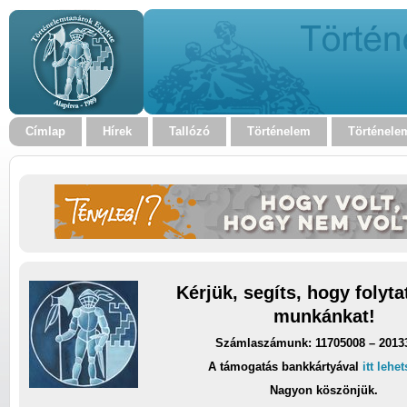
Címlap
Hírek
Tallózó
Történelem
Történele
Kérjük, segíts, hogy folyt
munkánkat!
Számlaszámunk: 11705008 – 2013
A támogatás bankkártyával
itt lehe
Nagyon köszönjük.