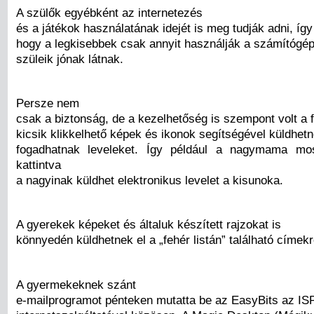
A szülők egyébként az internetezés
és a játékok használatának idejét is meg tudják adni, így 
hogy a legkisebbek csak annyit használják a számítógép
szüleik jónak látnak.
Persze nem
csak a biztonság, de a kezelhetőség is szempont volt a f
kicsik klikkelhető képek és ikonok segítségével küldhet
fogadhatnak leveleket. Így például a nagymama mo
kattintva
a nagyinak küldhet elektronikus levelet a kisunoka.
A gyerekek képeket és általuk készített rajzokat is
könnyedén küldhetnek el a „fehér listán” található címekr
A gyermekeknek szánt
e-mailprogramot pénteken mutatta be az EasyBits az IS