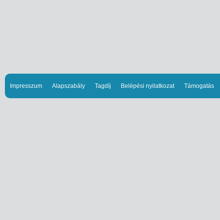
Impresszum
Alapszabály
Tagdíj
Belépési nyilatkozat
Támogatás