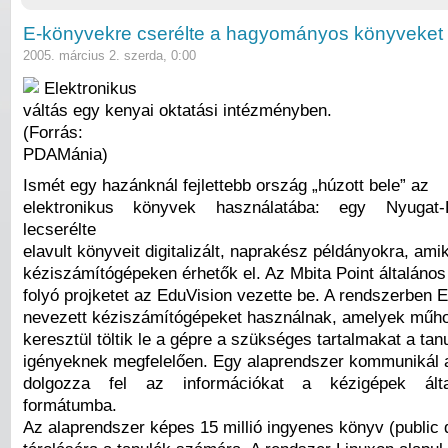
E-könyvekre cserélte a hagyományos könyveket 
2005. március 2. szerda, 0:00
Elektronikus
váltás egy kenyai oktatási intézményben.
(Forrás:
PDAMánia)
Ismét egy hazánknál fejlettebb ország „húzott bele” az
elektronikus könyvek használatába: egy Nyugat-K
lecserélte
elavult könyveit digitalizált, naprakész példányokra, ami
kéziszámítógépeken érhetők el. Az Mbita Point általános 
folyó projketet az EduVision vezette be. A rendszerben E
nevezett kéziszámítógépeket használnak, amelyek műho
keresztül töltik le a gépre a szükséges tartalmakat a ta
igényeknek megfelelően. Egy alaprendszer kommunikál 
dolgozza fel az információkat a kézigépek álta
formátumba.
Az alaprendszer képes 15 millió ingyenes könyv (public