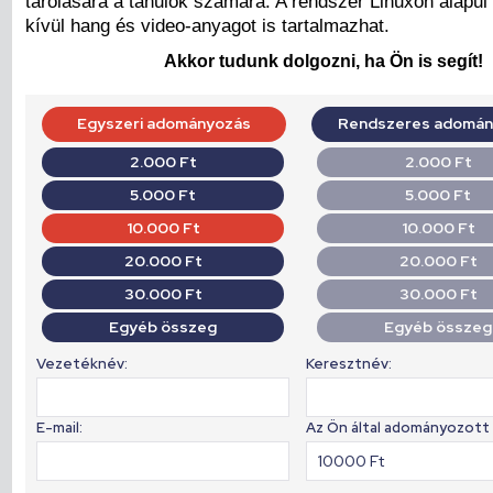
tárolására a tanulók számára. A rendszer Linuxon alapu
kívül hang és video-anyagot is tartalmazhat.
Akkor tudunk dolgozni, ha Ön is segít!