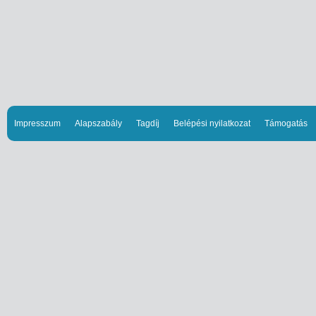
Impresszum
Alapszabály
Tagdíj
Belépési nyilatkozat
Támogatás