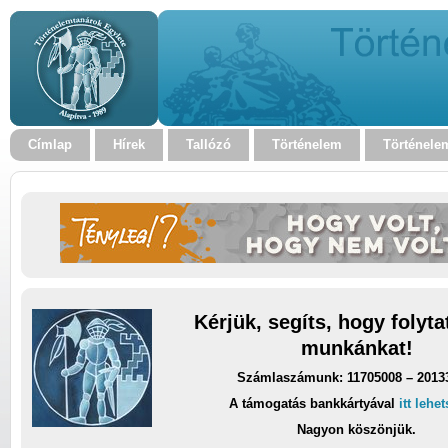
Címlap
Hírek
Tallózó
Történelem
Történele
Kérjük, segíts, hogy folyt
munkánkat!
Számlaszámunk: 11705008 – 2013
A támogatás bankkártyával
itt lehe
Nagyon köszönjük.